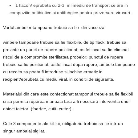
1 flacon/ eprubeta cu 2-3 ml mediu de transport ce are in
compozitie antibiotice si antifungice pentru prezervare virusuri.
Varful ambelor tampoane trebuie sa fie din vascoza.
Ambele tampoane trebuie sa fie flexibile, de tip flack, trebuie sa
prezinte un punct de rupere pozitionat, astfel incat sa fie eliminat
riscul de a compromite sterilitatea probelor; punctul de rupere
trebuie sa fie pozitionat, astfel incat dupa rupere, ambele tampoane
cu recolta sa poata fi introduse si inchise ermetic in
recipient/eprubeta cu mediu viral, in conditii de siguranta.
Materialul din care este confectionat tamponul trebuie sa fie flexibil
si sa permita ruperea manuala fara a fi necesara interventia unui
obiect taietor (foarfec, cutit, cutter).
Cele 3 componente ale kit-lui, obligatoriu trebuie sa fie intr-un
singur ambalaj sigilat.