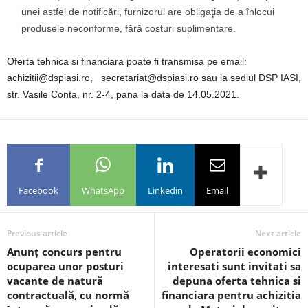
unei astfel de notificări, furnizorul are obligaţia de a înlocui
produsele neconforme, fără costuri suplimentare.
Oferta tehnica si financiara poate fi transmisa pe email:
achizitii@dspiasi.ro, secretariat@dspiasi.ro sau la sediul DSP IASI,
str. Vasile Conta, nr. 2-4, pana la data de 14.05.2021.
Facebook
WhatsApp
Linkedin
Email
Previous article
Next article
Anunț concurs pentru
Operatorii economici
ocuparea unor posturi
interesati sunt invitati sa
vacante de natură
depuna oferta tehnica si
contractuală, cu normă
financiara pentru achizitia