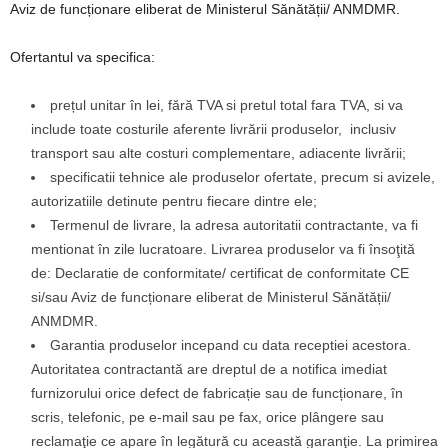
Aviz de funcționare eliberat de Ministerul Sănătății/ ANMDMR.
Ofertantul va specifica:
prețul unitar în lei, fără TVA si pretul total fara TVA, si va
include toate costurile aferente livrării produselor, inclusiv
transport sau alte costuri complementare, adiacente livrării;
specificatii tehnice ale produselor ofertate, precum si avizele,
autorizatiile detinute pentru fiecare dintre ele;
Termenul de livrare, la adresa autoritatii contractante, va fi
mentionat în zile lucratoare. Livrarea produselor va fi însoţită
de: Declaratie de conformitate/ certificat de conformitate CE
si/sau Aviz de funcționare eliberat de Ministerul Sănătății/
ANMDMR.
Garantia produselor incepand cu data receptiei acestora.
Autoritatea contractantă are dreptul de a notifica imediat
furnizorului orice defect de fabricație sau de funcționare, în
scris, telefonic, pe e-mail sau pe fax, orice plângere sau
reclamaţie ce apare în legătură cu această garanţie. La primirea