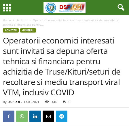
Home
Achiziții
Operatorii economici interesati sunt invitati sa depuna oferta
tehnica si financiara pentru...
ACHIZIȚII
GENERAL
Operatorii economici interesati
sunt invitati sa depuna oferta
tehnica si financiara pentru
achizitia de Truse/Kituri/seturi de
recoltare si mediu transport viral
VTM, inclusiv COVID
By
DSP Iasi
-
13.05.2021
1416
0