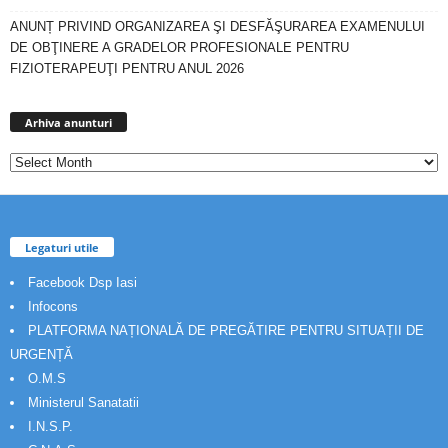
ANUNȚ PRIVIND ORGANIZAREA ŞI DESFĂŞURAREA EXAMENULUI
DE OBŢINERE A GRADELOR PROFESIONALE PENTRU
FIZIOTERAPEUŢI PENTRU ANUL 2026
Arhiva
anunturi
Arhiva anunturi
Legaturi utile
Facebook Dsp Iasi
Infocons
PLATFORMA NAȚIONALĂ DE PREGĂTIRE PENTRU SITUAȚII DE
URGENȚĂ
O.M.S
Ministerul Sanatatii
I.N.S.P.