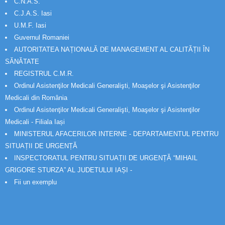
C.N.A.S.
C.J.A.S. Iasi
U.M.F. Iasi
Guvernul Romaniei
AUTORITATEA NAȚIONALĂ DE MANAGEMENT AL CALITĂȚII ÎN
SĂNĂTATE
REGISTRUL C.M.R.
Ordinul Asistenţilor Medicali Generalişti, Moaşelor şi Asistenţilor
Medicali din România
Ordinul Asistenţilor Medicali Generalişti, Moaşelor şi Asistenţilor
Medicali - Filiala Iași
MINISTERUL AFACERILOR INTERNE - DEPARTAMENTUL PENTRU
SITUAȚII DE URGENȚĂ
INSPECTORATUL PENTRU SITUAȚII DE URGENȚĂ “MIHAIL
GRIGORE STURZA” AL JUDETULUI IAȘI -
Fii un exemplu