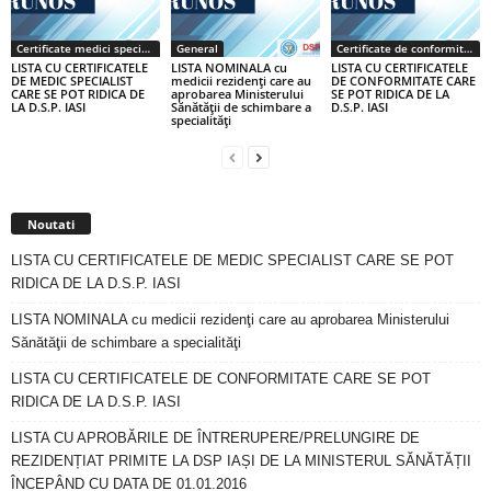
Certificate medici specialiști / primari
General
Certificate de conformitate
LISTA CU CERTIFICATELE
LISTA NOMINALA cu
LISTA CU CERTIFICATELE
DE MEDIC SPECIALIST
medicii rezidenţi care au
DE CONFORMITATE CARE
CARE SE POT RIDICA DE
aprobarea Ministerului
SE POT RIDICA DE LA
LA D.S.P. IASI
Sănătăţii de schimbare a
D.S.P. IASI
specialităţi
Noutati
LISTA CU CERTIFICATELE DE MEDIC SPECIALIST CARE SE POT
RIDICA DE LA D.S.P. IASI
LISTA NOMINALA cu medicii rezidenţi care au aprobarea Ministerului
Sănătăţii de schimbare a specialităţi
LISTA CU CERTIFICATELE DE CONFORMITATE CARE SE POT
RIDICA DE LA D.S.P. IASI
LISTA CU APROBĂRILE DE ÎNTRERUPERE/PRELUNGIRE DE
REZIDENȚIAT PRIMITE LA DSP IAȘI DE LA MINISTERUL SĂNĂTĂȚII
ÎNCEPÂND CU DATA DE 01.01.2016