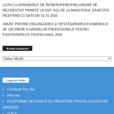
LISTA CU APROBĂRILE DE ÎNTRERUPERE/PRELUNGIRE DE
REZIDENȚIAT PRIMITE LA DSP IAȘI DE LA MINISTERUL SĂNĂTĂȚII
ÎNCEPÂND CU DATA DE 01.01.2016
ANUNȚ PRIVIND ORGANIZAREA ŞI DESFĂŞURAREA EXAMENULUI
DE OBŢINERE A GRADELOR PROFESIONALE PENTRU
FIZIOTERAPEUŢI PENTRU ANUL 2026
Arhiva
anunturi
Arhiva anunturi
Legaturi utile
Facebook Dsp Iasi
Infocons
PLATFORMA NAȚIONALĂ DE PREGĂTIRE PENTRU SITUAȚII DE
URGENȚĂ
O.M.S