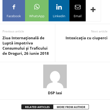
Facebook
WhatsApp
Linkedin
Email
Previous article
Next article
Ziua Internaţională de
Intoxicaţia cu ciuperci
Luptă impotriva
Consumului şi Traficului
de Droguri, 26 iunie 2018
DSP Iasi
RELATED ARTICLES
MORE FROM AUTHOR