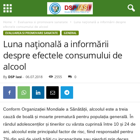
Home
Evaluarea si promovare sanatate
Luna naţională a informării despre
efectele consumului de alcool
EVALUAREA SI PROMOVARE SANATATE
GENERAL
Luna naţională a informării
despre efectele consumului de
alcool
By
DSP Iasi
-
06.07.2018
2555
0
Conform Organizației Mondiale a Sănătății, alcoolul este a treia
cauză de boală și moarte prematură pentru populația generală. În
rândul adolescenților și tinerilor cu vârsta cuprinsă între 10 și 24 de
ani, alcoolul este principalul factor de risc, fiind responsabil pentru
7% din anii de viață trăiți cu incapacitate sau pierduți prin deces