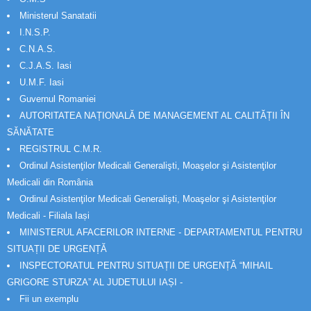
Ministerul Sanatatii
I.N.S.P.
C.N.A.S.
C.J.A.S. Iasi
U.M.F. Iasi
Guvernul Romaniei
AUTORITATEA NAȚIONALĂ DE MANAGEMENT AL CALITĂȚII ÎN
SĂNĂTATE
REGISTRUL C.M.R.
Ordinul Asistenţilor Medicali Generalişti, Moaşelor şi Asistenţilor
Medicali din România
Ordinul Asistenţilor Medicali Generalişti, Moaşelor şi Asistenţilor
Medicali - Filiala Iași
MINISTERUL AFACERILOR INTERNE - DEPARTAMENTUL PENTRU
SITUAȚII DE URGENȚĂ
INSPECTORATUL PENTRU SITUAȚII DE URGENȚĂ “MIHAIL
GRIGORE STURZA” AL JUDETULUI IAȘI -
Fii un exemplu