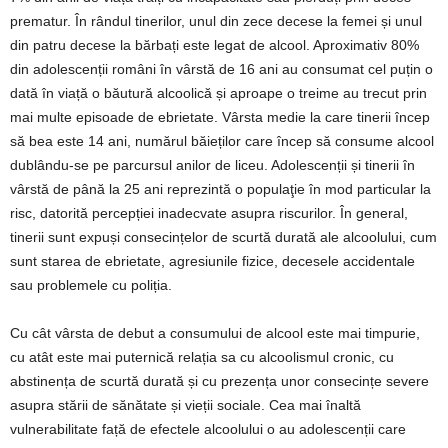
prematur. În rândul tinerilor, unul din zece decese la femei și unul
din patru decese la bărbați este legat de alcool. Aproximativ 80%
din adolescenții români în vârstă de 16 ani au consumat cel puțin o
dată în viață o băutură alcoolică și aproape o treime au trecut prin
mai multe episoade de ebrietate. Vârsta medie la care tinerii încep
să bea este 14 ani, numărul băieților care încep să consume alcool
dublându-se pe parcursul anilor de liceu. Adolescenții și tinerii în
vârstă de până la 25 ani reprezintă o populaţie în mod particular la
risc, datorită percepției inadecvate asupra riscurilor. În general,
tinerii sunt expuși consecințelor de scurtă durată ale alcoolului, cum
sunt starea de ebrietate, agresiunile fizice, decesele accidentale
sau problemele cu poliția.
Cu cât vârsta de debut a consumului de alcool este mai timpurie,
cu atât este mai puternică relația sa cu alcoolismul cronic, cu
abstinența de scurtă durată și cu prezența unor consecințe severe
asupra stării de sănătate și vieții sociale. Cea mai înaltă
vulnerabilitate față de efectele alcoolului o au adolescenții care