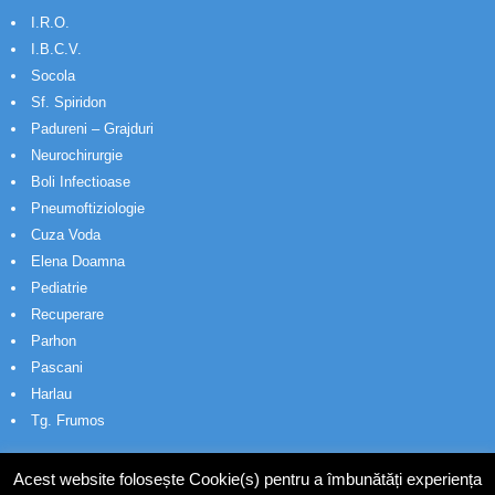
I.R.O.
I.B.C.V.
Socola
Sf. Spiridon
Padureni – Grajduri
Neurochirurgie
Boli Infectioase
Pneumoftiziologie
Cuza Voda
Elena Doamna
Pediatrie
Recuperare
Parhon
Pascani
Harlau
Tg. Frumos
Acest website folosește Cookie(s) pentru a îmbunătăți experiența