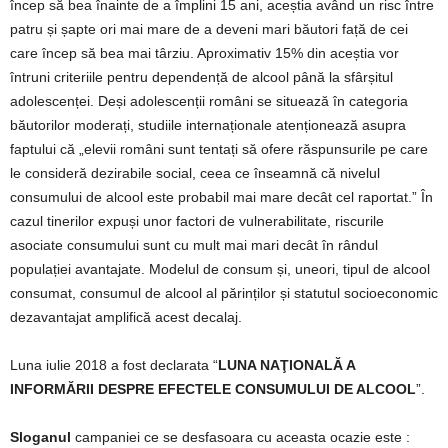
încep să bea înainte de a împlini 15 ani, aceștia având un risc între
patru și șapte ori mai mare de a deveni mari băutori față de cei
care încep să bea mai târziu. Aproximativ 15% din aceștia vor
întruni criteriile pentru dependență de alcool până la sfârșitul
adolescenței. Deși adolescenții români se situează în categoria
băutorilor moderați, studiile internaționale atenționează asupra
faptului că „elevii români sunt tentați să ofere răspunsurile pe care
le consideră dezirabile social, ceea ce înseamnă că nivelul
consumului de alcool este probabil mai mare decât cel raportat.” În
cazul tinerilor expuși unor factori de vulnerabilitate, riscurile
asociate consumului sunt cu mult mai mari decât în rândul
populației avantajate. Modelul de consum și, uneori, tipul de alcool
consumat, consumul de alcool al părinților și statutul socioeconomic
dezavantajat amplifică acest decalaj.
Luna iulie 2018 a fost declarata “
LUNA NAŢIONALĂ A
INFORMĂRII DESPRE EFECTELE CONSUMULUI DE ALCOOL
”.
Sloganul
campaniei ce se desfasoara cu aceasta ocazie este :