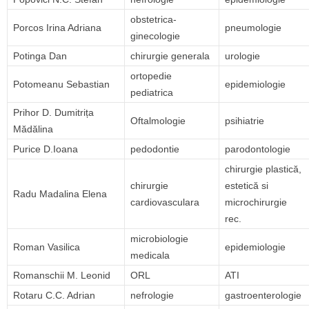
obstetrica-
Porcos Irina Adriana
pneumologie
ginecologie
Potinga Dan
chirurgie generala
urologie
ortopedie
Potomeanu Sebastian
epidemiologie
pediatrica
Prihor D. Dumitrița
Oftalmologie
psihiatrie
Mădălina
Purice D.Ioana
pedodontie
parodontologie
chirurgie plastică,
chirurgie
estetică si
Radu Madalina Elena
cardiovasculara
microchirurgie
rec.
microbiologie
Roman Vasilica
epidemiologie
medicala
Romanschii M. Leonid
ORL
ATI
Rotaru C.C. Adrian
nefrologie
gastroenterologie