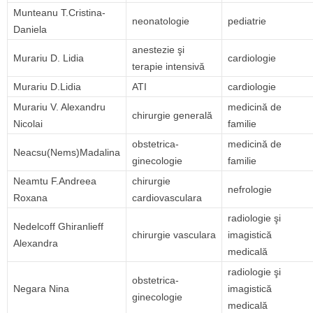
Munteanu T.Cristina-
neonatologie
pediatrie
Daniela
anestezie şi
Murariu D. Lidia
cardiologie
terapie intensivă
Murariu D.Lidia
ATI
cardiologie
Murariu V. Alexandru
medicină de
chirurgie generală
Nicolai
familie
obstetrica-
medicină de
Neacsu(Nems)Madalina
ginecologie
familie
Neamtu F.Andreea
chirurgie
nefrologie
Roxana
cardiovasculara
radiologie şi
Nedelcoff Ghiranlieff
chirurgie vasculara
imagistică
Alexandra
medicală
radiologie şi
obstetrica-
Negara Nina
imagistică
ginecologie
medicală