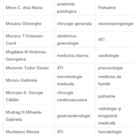
anatomie
Miron C. Ana Maria
Psihiatrie
patologica
Mocanu Gheorghe
chirurgie generala
otorinolaringologie
Mocanu T.Octavian-
obstetrica-
ATI
Carol
ginecologie
Mogildea M.Andreea-
medicina interna
cardiologie
Georgiana
Monoran Tudor Daniel
ATI
pneumologie
microbiologie
medicina de
Moraru Gabriela
medicala
familie
Moroșan A. George
chirurgie
psihiatrie
Cătălin
cardiovasculara
radiologie şi
Mudrag N.Mihaela-
gastroenterologie
imagistică
Gabriela
medicală
Munteanu Mircea
ATI
hematologie