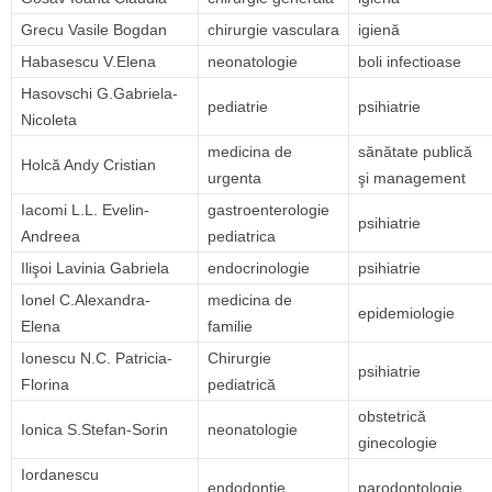
Grecu Vasile Bogdan
chirurgie vasculara
igienă
Habasescu V.Elena
neonatologie
boli infectioase
Hasovschi G.Gabriela-
pediatrie
psihiatrie
Nicoleta
medicina de
sănătate publică
Holcă Andy Cristian
urgenta
şi management
Iacomi L.L. Evelin-
gastroenterologie
psihiatrie
Andreea
pediatrica
Ilişoi Lavinia Gabriela
endocrinologie
psihiatrie
Ionel C.Alexandra-
medicina de
epidemiologie
Elena
familie
Ionescu N.C. Patricia-
Chirurgie
psihiatrie
Florina
pediatrică
obstetrică
Ionica S.Stefan-Sorin
neonatologie
ginecologie
Iordanescu
endodontie
parodontologie