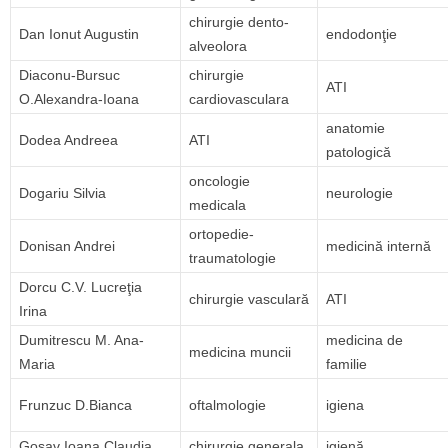
chirurgie dento-
Dan Ionut Augustin
endodonţie
alveolora
Diaconu-Bursuc
chirurgie
ATI
O.Alexandra-Ioana
cardiovasculara
anatomie
Dodea Andreea
ATI
patologică
oncologie
Dogariu Silvia
neurologie
medicala
ortopedie-
Donisan Andrei
medicină internă
traumatologie
Dorcu C.V. Lucreţia
chirurgie vasculară
ATI
Irina
Dumitrescu M. Ana-
medicina de
medicina muncii
Maria
familie
Frunzuc D.Bianca
oftalmologie
igiena
Gosav Ioana Claudia
chirurgie generala
igienă