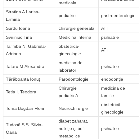
medicala
Stratina A.Larisa-
pediatrie
gastroenterologie
Ermina
Surdu Ioana
chirurgie generala
ATI
Sviriniuc Tina
Medicină internă
psihiatrie
Talimba N. Gabriela-
obstetrica-
ATI
Adriana
ginecologie
medicina de
Tataru M.Alexandra
psihiatrie
laborator
Tărăboanță Ionuț
Parodontologie
endodonție
Chirurgie
medicină de
Tetia I. Teodora
pediatrică
familie
obstetrică
Toma Bogdan Florin
Neurochirurgie
ginecologie
diabet zaharat,
Tudosă S.S. Silvia-
nutriţie şi boli
psihiatrie
Oana
metabolice