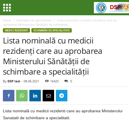
Home
Schimbări de specialitate
Lista nominală cu medicii rezidenți care au
aprobarea Ministerului Sănătății de schimbare...
MEDICI REZIDENTI
SCHIMBĂRI DE SPECIALITATE
Lista nominală cu medicii
rezidenți care au aprobarea
Ministerului Sănătății de
schimbare a specialității
By
DSP Iasi
-
08.06.2021
16425
0
Lista nominală cu medicii rezidenti care au aprobarea Ministerului
Sanatatii de schimbare a specialitatii.