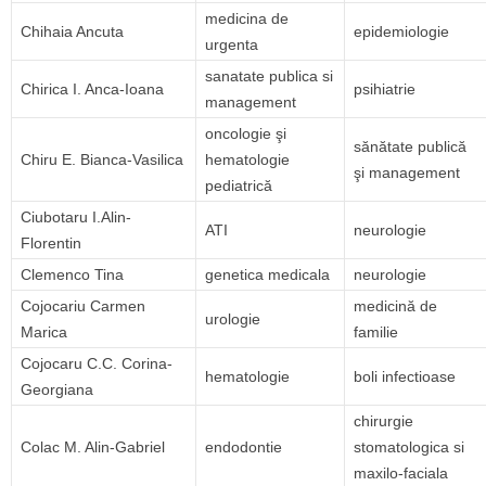
medicina de
Chihaia Ancuta
epidemiologie
urgenta
sanatate publica si
Chirica I. Anca-Ioana
psihiatrie
management
oncologie şi
sănătate publică
Chiru E. Bianca-Vasilica
hematologie
şi management
pediatrică
Ciubotaru I.Alin-
ATI
neurologie
Florentin
Clemenco Tina
genetica medicala
neurologie
Cojocariu Carmen
medicină de
urologie
Marica
familie
Cojocaru C.C. Corina-
hematologie
boli infectioase
Georgiana
chirurgie
Colac M. Alin-Gabriel
endodontie
stomatologica si
maxilo-faciala