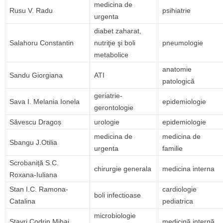
medicina de
Rusu V. Radu
psihiatrie
urgenta
diabet zaharat,
Salahoru Constantin
nutriţie şi boli
pneumologie
metabolice
anatomie
Sandu Giorgiana
ATI
patologică
geriatrie-
Sava I. Melania Ionela
epidemiologie
gerontologie
Săvescu Dragoș
urologie
epidemiologie
medicina de
medicina de
Sbangu J.Otilia
urgenta
familie
Scrobaniță S.C.
chirurgie generala
medicina interna
Roxana-Iuliana
Stan I.C. Ramona-
cardiologie
boli infectioase
Catalina
pediatrica
microbiologie
Stavri Codrin Mihai
medicină internă