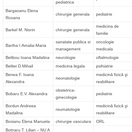
pediatrica
Bargaoanu Elena
chirurgie generala
pediatrie
Roxana
medicina de
Barkel M. Nisrin
chirurgie generala
familie
sanatate publica si
oncologie
Bartha I.Amalia-Maria
management
medicala
Belibou Ioana Madalina
neurologie
oftalmologie
Belitei D.Mihail
medicina legala
psihiatrie
Benea F. Ioana
medicină fizică şi
neonatologie
Alexandra
reabilitare
obstetrica-
Bobaru E.V. Alexandra
pediatrie
ginecologie
Bordun Andreea
medicină fizică şi
reumatologie
Madalina
reabilitare
Bosianu Elena Manuela
chirurgie vasculara
ORL
Botnaru T. Lilian – NU A