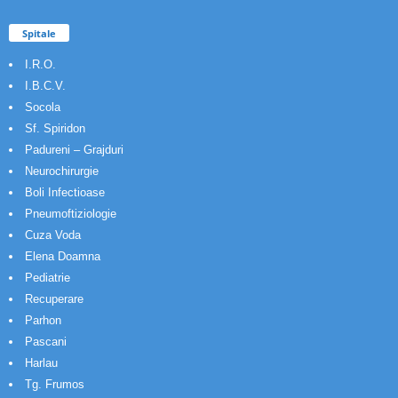
Spitale
I.R.O.
I.B.C.V.
Socola
Sf. Spiridon
Padureni – Grajduri
Neurochirurgie
Boli Infectioase
Pneumoftiziologie
Cuza Voda
Elena Doamna
Pediatrie
Recuperare
Parhon
Pascani
Harlau
Tg. Frumos