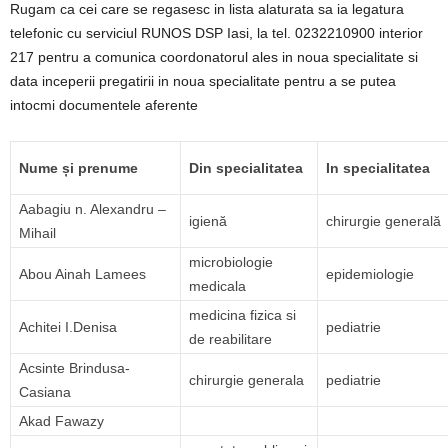
Rugam ca cei care se regasesc in lista alaturata sa ia legatura
telefonic cu serviciul RUNOS DSP Iasi, la tel. 0232210900 interior
217 pentru a comunica coordonatorul ales in noua specialitate si
data inceperii pregatirii in noua specialitate pentru a se putea
intocmi documentele aferente
Nume și prenume
Din specialitatea
In specialitatea
Aabagiu n. Alexandru –
igienă
chirurgie generală
Mihail
microbiologie
Abou Ainah Lamees
epidemiologie
medicala
medicina fizica si
Achitei I.Denisa
pediatrie
de reabilitare
Acsinte Brindusa-
chirurgie generala
pediatrie
Casiana
Akad Fawazy