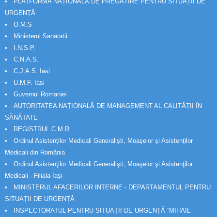
PLATFORMA NAȚIONALĂ DE PREGĂTIRE PENTRU SITUAȚII DE
URGENȚĂ
O.M.S
Ministerul Sanatatii
I.N.S.P.
C.N.A.S.
C.J.A.S. Iasi
U.M.F. Iasi
Guvernul Romaniei
AUTORITATEA NAȚIONALĂ DE MANAGEMENT AL CALITĂȚII ÎN
SĂNĂTATE
REGISTRUL C.M.R.
Ordinul Asistenţilor Medicali Generalişti, Moaşelor şi Asistenţilor
Medicali din România
Ordinul Asistenţilor Medicali Generalişti, Moaşelor şi Asistenţilor
Medicali - Filiala Iași
MINISTERUL AFACERILOR INTERNE - DEPARTAMENTUL PENTRU
SITUAȚII DE URGENȚĂ
INSPECTORATUL PENTRU SITUAȚII DE URGENȚĂ “MIHAIL