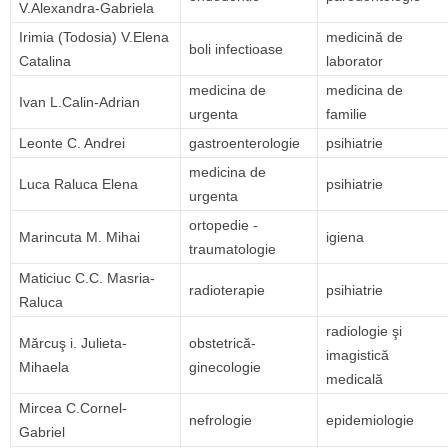
V.Alexandra-Gabriela
Irimia (Todosia) V.Elena
medicină de
boli infectioase
Catalina
laborator
medicina de
medicina de
Ivan L.Calin-Adrian
urgenta
familie
Leonte C. Andrei
gastroenterologie
psihiatrie
medicina de
Luca Raluca Elena
psihiatrie
urgenta
ortopedie -
Marincuta M. Mihai
igiena
traumatologie
Maticiuc C.C. Masria-
radioterapie
psihiatrie
Raluca
radiologie şi
Mărcuş i. Julieta-
obstetrică-
imagistică
Mihaela
ginecologie
medicală
Mircea C.Cornel-
nefrologie
epidemiologie
Gabriel