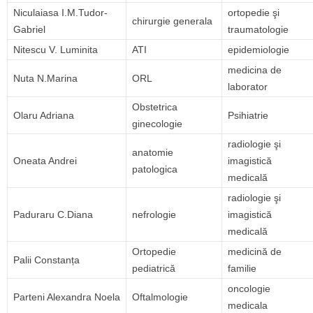
Niculaiasa I.M.Tudor-
ortopedie şi
chirurgie generala
Gabriel
traumatologie
Nitescu V. Luminita
ATI
epidemiologie
medicina de
Nuta N.Marina
ORL
laborator
Obstetrica
Olaru Adriana
Psihiatrie
ginecologie
radiologie şi
anatomie
Oneata Andrei
imagistică
patologica
medicală
radiologie şi
Paduraru C.Diana
nefrologie
imagistică
medicală
Ortopedie
medicină de
Palii Constanța
pediatrică
familie
oncologie
Parteni Alexandra Noela
Oftalmologie
medicala