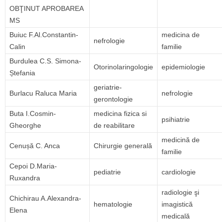
OBŢINUT APROBAREA
MS
Buiuc F.Al.Constantin-
medicina de
nefrologie
Calin
familie
Burdulea C.S. Simona-
Otorinolaringologie
epidemiologie
Ștefania
geriatrie-
Burlacu Raluca Maria
nefrologie
gerontologie
Buta I.Cosmin-
medicina fizica si
psihiatrie
Gheorghe
de reabilitare
medicină de
Cenușă C. Anca
Chirurgie generală
familie
Cepoi D.Maria-
pediatrie
cardiologie
Ruxandra
radiologie şi
Chichirau A.Alexandra-
hematologie
imagistică
Elena
medicală