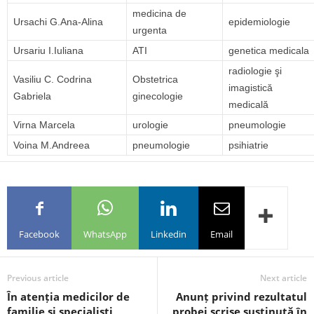
medicina de
Ursachi G.Ana-Alina
epidemiologie
urgenta
Ursariu I.Iuliana
ATI
genetica medicala
radiologie şi
Vasiliu C. Codrina
Obstetrica
imagistică
Gabriela
ginecologie
medicală
Virna Marcela
urologie
pneumologie
Voina M.Andreea
pneumologie
psihiatrie
Facebook
WhatsApp
Linkedin
Email
Previous article
Next article
În atenția medicilor de
Anunț privind rezultatul
familie și specialiști
probei scrise susținută în