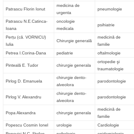
medicina de
Patrascu Florin Ionut
pneumologie
urgenta
Patrascu N.E.Catinca-
oncologie
psihiatrie
Ioana
medicala
Perțu (că. VORNICU)
medicină de
Chirurgie generală
Iulia
familie
Petrea I.Corina-Dana
pediatrie
oftalmologie
ortopedie şi
Pinteală E. Tudor
chirurgie generala
traumatologie
chirurgie dento-
Pirlog D. Emanuela
parodontologie
alveolora
chirurgie dento-
Pirlog V. Alexandru
parodontologie
alveolora
medicină de
Popa Alexandra
chirurgie generala
familie
Popescu Cosmin Ionel
urologie
Cardiologie
Popovici N.C. Stefan
nefrologie
epidemiologie