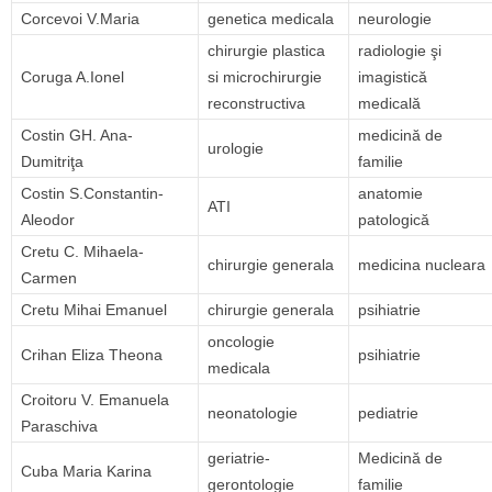
Corcevoi V.Maria
genetica medicala
neurologie
chirurgie plastica
radiologie şi
Coruga A.Ionel
si microchirurgie
imagistică
reconstructiva
medicală
Costin GH. Ana-
medicină de
urologie
Dumitriţa
familie
Costin S.Constantin-
anatomie
ATI
Aleodor
patologică
Cretu C. Mihaela-
chirurgie generala
medicina nucleara
Carmen
Cretu Mihai Emanuel
chirurgie generala
psihiatrie
oncologie
Crihan Eliza Theona
psihiatrie
medicala
Croitoru V. Emanuela
neonatologie
pediatrie
Paraschiva
geriatrie-
Medicină de
Cuba Maria Karina
gerontologie
familie