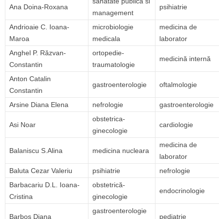
sanatate publica si
Ana Doina-Roxana
psihiatrie
management
Andrioaie C. Ioana-
microbiologie
medicina de
Maroa
medicala
laborator
Anghel P. Răzvan-
ortopedie-
medicină internă
Constantin
traumatologie
Anton Catalin
gastroenterologie
oftalmologie
Constantin
Arsine Diana Elena
nefrologie
gastroenterologie
obstetrica-
Asi Noar
cardiologie
ginecologie
medicina de
Balaniscu S.Alina
medicina nucleara
laborator
Baluta Cezar Valeriu
psihiatrie
nefrologie
Barbacariu D.L. Ioana-
obstetrică-
endocrinologie
Cristina
ginecologie
gastroenterologie
Barbos Diana
pediatrie