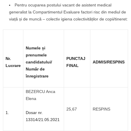
Pentru ocuparea postului vacant de asistent medical
generalist la Compartimentul Evaluare factori risc din mediul de
viață și de muncă – colectiv igiena colectivităților de copii/tineret:
Numele și
prenumele
Nr.
PUNCTAJ
candidatului/
ADMIS/RESPINS
Lucrare
FINAL
Număr de
înregistrare
BEZERCU Anca
Elena
25,67
RESPINS
1.
Dosar nr.
13314/21.05.2021