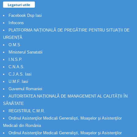
Legaturi utile
Facebook Dsp Iasi
Infocons
PLATFORMA NAȚIONALĂ DE PREGĂTIRE PENTRU SITUAȚII DE
URGENȚĂ
O.M.S
Ministerul Sanatatii
I.N.S.P.
C.N.A.S.
C.J.A.S. Iasi
U.M.F. Iasi
Guvernul Romaniei
AUTORITATEA NAȚIONALĂ DE MANAGEMENT AL CALITĂȚII ÎN
SĂNĂTATE
REGISTRUL C.M.R.
Ordinul Asistenţilor Medicali Generalişti, Moaşelor şi Asistenţilor
Medicali din România
Ordinul Asistenţilor Medicali Generalişti, Moaşelor şi Asistenţilor