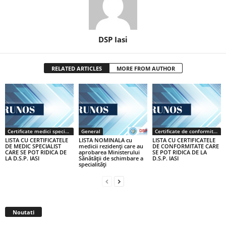
DSP Iasi
RELATED ARTICLES
MORE FROM AUTHOR
Certificate medici specialiști / primari
General
Certificate de conformitate
LISTA CU CERTIFICATELE
LISTA NOMINALA cu
LISTA CU CERTIFICATELE
DE MEDIC SPECIALIST
medicii rezidenţi care au
DE CONFORMITATE CARE
CARE SE POT RIDICA DE
aprobarea Ministerului
SE POT RIDICA DE LA
LA D.S.P. IASI
Sănătăţii de schimbare a
D.S.P. IASI
specialităţi
Noutati