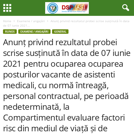
Home
Examene / angajări
Anunț privind rezultatul probei scrise susținută în data
de 07 iunie 2021...
RUNOS
EXAMENE / ANGAJĂRI
GENERAL
Anunț privind rezultatul probei
scrise susținută în data de 07 iunie
2021 pentru ocuparea ocuparea
posturilor vacante de asistenti
medicali, cu normă întreagă,
personal contractual, pe perioadă
nedeterminată, la
Compartimentul evaluare factori
risc din mediul de viață și de