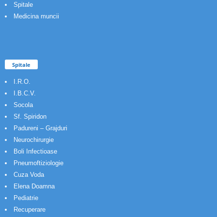
Spitale
Medicina muncii
Spitale
I.R.O.
I.B.C.V.
Socola
Sf. Spiridon
Padureni – Grajduri
Neurochirurgie
Boli Infectioase
Pneumoftiziologie
Cuza Voda
Elena Doamna
Pediatrie
Recuperare