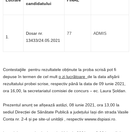
Lucrare
FINAL
candidatului
Dosar nr.
77
ADMIS
1.
13433/24.05.2021
Contestaţiile pentru rezultatele obținute la proba scrisă pot fi
depuse în termen de cel mult
o zi lucrătoare
de la data afişării
rezultatului probei scrise, respectiv până la data de 09 iunie 2021,
ora 16,00, la secretariatul comisiei de concurs – ec. Laura Șoldan.
Prezentul anunț se afișează astăzi, 08 iunie 2021, ora 13,00 la
sediul Direcției de Sănătate Publică a județului Iași din strada Vasile
Conta nr. 2-4 și pe site-ul unității , respectiv wwww.dspiasi.ro.