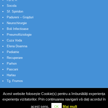
Socola
Sf. Spiridon
Padureni – Grajduri
Neurochirurgie
Boli Infectioase
Pneumoftiziologie
Cuza Voda
Elena Doamna
Pediatrie
Recuperare
Parhon
Pascani
Harlau
Tg. Frumos
Acest website folosește Cookie(s) pentru a îmbunătăți experiența
experiența vizitatorilor. Prin continuarea navigarii vă dați acordul în
acest sens.
Mai mult
OK
© Wakatech