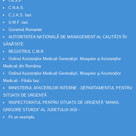
I.N.S.P.
C.N.A.S.
C.J.A.S. Iasi
U.M.F. Iasi
Guvernul Romaniei
AUTORITATEA NAȚIONALĂ DE MANAGEMENT AL CALITĂȚII ÎN
SĂNĂTATE
REGISTRUL C.M.R.
Ordinul Asistenţilor Medicali Generalişti, Moaşelor şi Asistenţilor
Medicali din România
Ordinul Asistenţilor Medicali Generalişti, Moaşelor şi Asistenţilor
Medicali - Filiala Iași
MINISTERUL AFACERILOR INTERNE - DEPARTAMENTUL PENTRU
SITUAȚII DE URGENȚĂ
INSPECTORATUL PENTRU SITUAȚII DE URGENȚĂ “MIHAIL
GRIGORE STURZA” AL JUDETULUI IAȘI -
Fii un exemplu