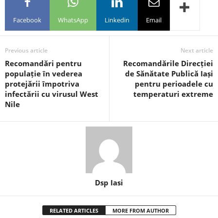
Facebook
WhatsApp
Linkedin
Email
Previous article
Next article
Recomandări pentru
Recomandările Direcției
populație în vederea
de Sănătate Publică Iași
protejării împotriva
pentru perioadele cu
infectării cu virusul West
temperaturi extreme
Nile
Dsp Iasi
RELATED ARTICLES
MORE FROM AUTHOR