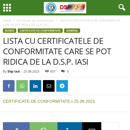
Home
Certificate de conformitate
LISTA CU CERTIFICATELE DE CONFORMITATE
CARE SE POT RIDICA DE LA D.S.P....
RUNOS
CERTIFICATE DE CONFORMITATE
GENERAL
LISTA CU CERTIFICATELE DE
CONFORMITATE CARE SE POT
RIDICA DE LA D.S.P. IASI
By
Dsp Iasi
-
25.08.2023
837
0
CERTIFICATE-DE-CONFORMITATE-I-25.08.2023