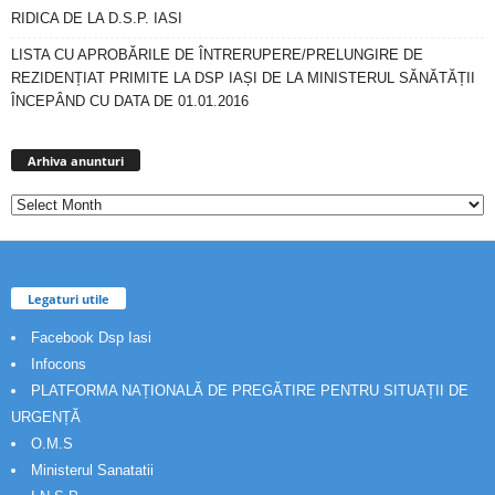
RIDICA DE LA D.S.P. IASI
LISTA CU APROBĂRILE DE ÎNTRERUPERE/PRELUNGIRE DE
REZIDENȚIAT PRIMITE LA DSP IAȘI DE LA MINISTERUL SĂNĂTĂȚII
ÎNCEPÂND CU DATA DE 01.01.2016
Arhiva
anunturi
Arhiva anunturi
Legaturi utile
Facebook Dsp Iasi
Infocons
PLATFORMA NAȚIONALĂ DE PREGĂTIRE PENTRU SITUAȚII DE
URGENȚĂ
O.M.S
Ministerul Sanatatii