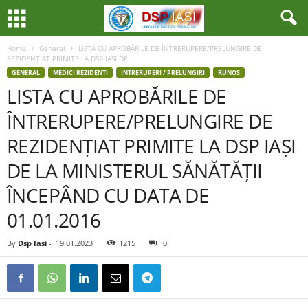
Home
General
LISTA CU APROBĂRILE DE ÎNTRERUPERE/PRELUNGIRE DE
REZIDENȚIAT PRIMITE LA DSP IAȘI DE...
GENERAL
MEDICI REZIDENTI
INTRERUPERI / PRELUNGIRI
RUNOS
LISTA CU APROBĂRILE DE
ÎNTRERUPERE/PRELUNGIRE DE
REZIDENȚIAT PRIMITE LA DSP IAȘI
DE LA MINISTERUL SĂNĂTĂȚII
ÎNCEPÂND CU DATA DE
01.01.2016
By
Dsp Iasi
-
19.01.2023
1215
0