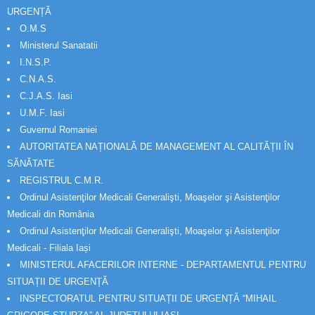
URGENȚĂ
O.M.S
Ministerul Sanatatii
I.N.S.P.
C.N.A.S.
C.J.A.S. Iasi
U.M.F. Iasi
Guvernul Romaniei
AUTORITATEA NAȚIONALĂ DE MANAGEMENT AL CALITĂȚII ÎN
SĂNĂTATE
REGISTRUL C.M.R.
Ordinul Asistenţilor Medicali Generalişti, Moaşelor şi Asistenţilor
Medicali din România
Ordinul Asistenţilor Medicali Generalişti, Moaşelor şi Asistenţilor
Medicali - Filiala Iași
MINISTERUL AFACERILOR INTERNE - DEPARTAMENTUL PENTRU
SITUAȚII DE URGENȚĂ
INSPECTORATUL PENTRU SITUAȚII DE URGENȚĂ “MIHAIL