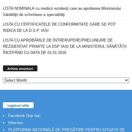
LISTA NOMINALA cu medicii rezidenţi care au aprobarea Ministerului
Sănătăţii de schimbare a specialităţi
LISTA CU CERTIFICATELE DE CONFORMITATE CARE SE POT
RIDICA DE LA D.S.P. IASI
LISTA CU APROBĂRILE DE ÎNTRERUPERE/PRELUNGIRE DE
REZIDENȚIAT PRIMITE LA DSP IAȘI DE LA MINISTERUL SĂNĂTĂȚII
ÎNCEPÂND CU DATA DE 01.01.2016
Arhiva
anunturi
Arhiva anunturi
Legaturi utile
Facebook Dsp Iasi
Infocons
PLATFORMA NAȚIONALĂ DE PREGĂTIRE PENTRU SITUAȚII DE