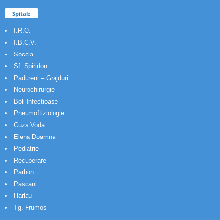
Spitale
I.R.O.
I.B.C.V.
Socola
Sf. Spiridon
Padureni – Grajduri
Neurochirurgie
Boli Infectioase
Pneumoftiziologie
Cuza Voda
Elena Doamna
Pediatrie
Recuperare
Parhon
Pascani
Harlau
Tg. Frumos