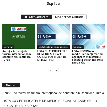
Dsp Iasi
RELATED ARTICLES
MORE FROM AUTHOR
General
Certificate medici specialiști / primari
General
Anunț – Activități de
LISTA CU CERTIFICATELE
LISTA NOMINALA cu
turism internațional de
DE MEDIC SPECIALIST
medicii rezidenţi care au
sănătate din Republica
CARE SE POT RIDICA DE
aprobarea Ministerului
Turcia
LA D.S.P. IASI
Sănătăţii de schimbare a
specialităţi
Noutati
Anunț – Activități de turism internațional de sănătate din Republica Turcia
LISTA CU CERTIFICATELE DE MEDIC SPECIALIST CARE SE POT
RIDICA DE LA D.S.P. IASI