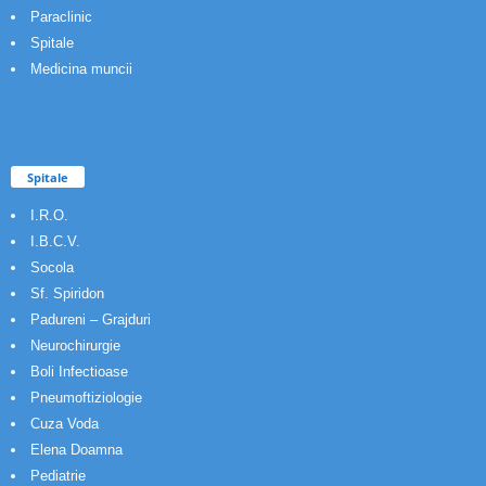
Paraclinic
Spitale
Medicina muncii
Spitale
I.R.O.
I.B.C.V.
Socola
Sf. Spiridon
Padureni – Grajduri
Neurochirurgie
Boli Infectioase
Pneumoftiziologie
Cuza Voda
Elena Doamna
Pediatrie