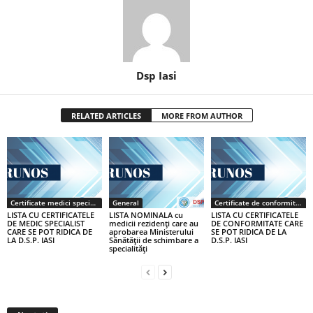
Dsp Iasi
RELATED ARTICLES
MORE FROM AUTHOR
Certificate medici specialiști / primari
General
Certificate de conformitate
LISTA CU CERTIFICATELE
LISTA NOMINALA cu
LISTA CU CERTIFICATELE
DE MEDIC SPECIALIST
medicii rezidenţi care au
DE CONFORMITATE CARE
CARE SE POT RIDICA DE
aprobarea Ministerului
SE POT RIDICA DE LA
LA D.S.P. IASI
Sănătăţii de schimbare a
D.S.P. IASI
specialităţi