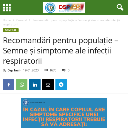
Home
General
Recomandări pentru populație – Semne și simptome ale infecții
respiratorii
GENERAL
Recomandări pentru populație –
Semne și simptome ale infecții
respiratorii
By
Dsp Iasi
-
19.01.2023
1670
0