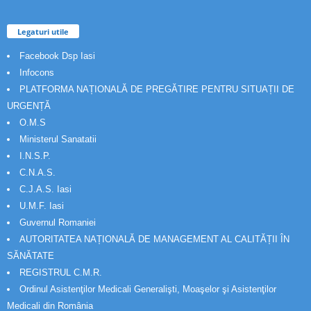
Legaturi utile
Facebook Dsp Iasi
Infocons
PLATFORMA NAȚIONALĂ DE PREGĂTIRE PENTRU SITUAȚII DE
URGENȚĂ
O.M.S
Ministerul Sanatatii
I.N.S.P.
C.N.A.S.
C.J.A.S. Iasi
U.M.F. Iasi
Guvernul Romaniei
AUTORITATEA NAȚIONALĂ DE MANAGEMENT AL CALITĂȚII ÎN
SĂNĂTATE
REGISTRUL C.M.R.
Ordinul Asistenţilor Medicali Generalişti, Moaşelor şi Asistenţilor
Medicali din România