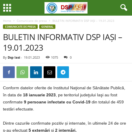
Home
Comunicate de presa
BULETIN INFORMATIV DSP IAȘI – 19.01.2023
COMUNICATE DE PRESA
GENERAL
BULETIN INFORMATIV DSP IAȘI –
19.01.2023
By
Dsp Iasi
-
19.01.2023
1075
0
Conform datelor oferite de Institutul Naţional de Sănătate Publică,
în data de
18 ianuarie 2023
, pe teritoriul judeţului Iaşi au fost
confirmate
9 persoane infectate cu Covid-19
din totalul de 459
testări efectuate.
Dintre cazurile confirmate pozitiv și internate, în ultimele 24 de ore
s-au efectuat
5 externări
și
2 internări.