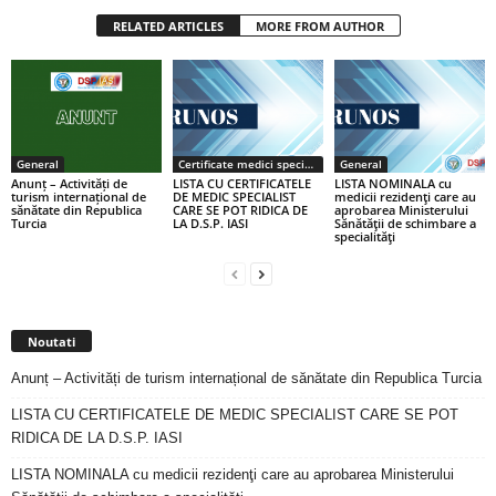
RELATED ARTICLES
MORE FROM AUTHOR
General
Certificate medici specialiști / primari
General
Anunț – Activități de
LISTA CU CERTIFICATELE
LISTA NOMINALA cu
turism internațional de
DE MEDIC SPECIALIST
medicii rezidenţi care au
sănătate din Republica
CARE SE POT RIDICA DE
aprobarea Ministerului
Turcia
LA D.S.P. IASI
Sănătăţii de schimbare a
specialităţi
Noutati
Anunț – Activități de turism internațional de sănătate din Republica Turcia
LISTA CU CERTIFICATELE DE MEDIC SPECIALIST CARE SE POT
RIDICA DE LA D.S.P. IASI
LISTA NOMINALA cu medicii rezidenţi care au aprobarea Ministerului