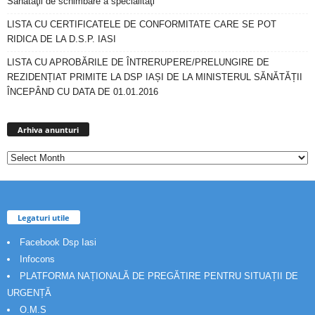
Sănătăţii de schimbare a specialităţi
LISTA CU CERTIFICATELE DE CONFORMITATE CARE SE POT
RIDICA DE LA D.S.P. IASI
LISTA CU APROBĂRILE DE ÎNTRERUPERE/PRELUNGIRE DE
REZIDENȚIAT PRIMITE LA DSP IAȘI DE LA MINISTERUL SĂNĂTĂȚII
ÎNCEPÂND CU DATA DE 01.01.2016
Arhiva
anunturi
Arhiva anunturi
Legaturi utile
Facebook Dsp Iasi
Infocons
PLATFORMA NAȚIONALĂ DE PREGĂTIRE PENTRU SITUAȚII DE
URGENȚĂ
O.M.S