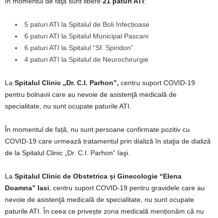
În momentul de faţă sunt libere
21 paturi ATI
:
5 paturi ATI la Spitalul de Boli Infecțioase
6 paturi ATI la Spitalul Municipal Pascani
6 paturi ATI la Spitalul “Sf. Spiridon”
4 paturi ATI la Spitalul de Neurochirurgie
La
Spitalul Clinic „Dr. C.I. Parhon”,
centru suport COVID-19
pentru bolnavii care au nevoie de asistenţă medicală de
specialitate, nu sunt ocupate paturile ATI.
În momentul de față, nu sunt persoane confirmate pozitiv cu
COVID-19 care urmează tratamentul prin dializă în staţia de dializă
de la Spitalul Clinic „Dr. C.I. Parhon” Iaşi.
La
Spitalul Clinic de Obstetrica și Ginecologie “Elena
Doamna” Iasi
, centru suport COVID-19 pentru gravidele care au
nevoie de asistenţă medicală de specialitate, nu sunt ocupate
paturile ATI. În ceea ce privește zona medicală menționăm că nu