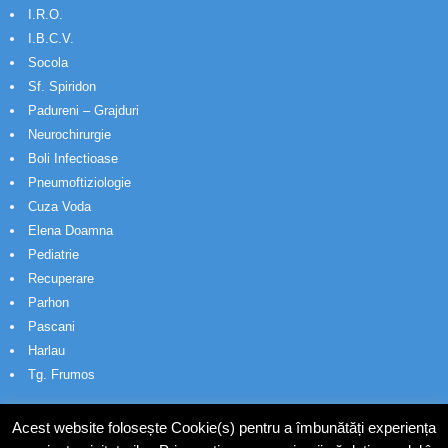
I.R.O.
I.B.C.V.
Socola
Sf. Spiridon
Padureni – Grajduri
Neurochirurgie
Boli Infectioase
Pneumoftiziologie
Cuza Voda
Elena Doamna
Pediatrie
Recuperare
Parhon
Pascani
Harlau
Tg. Frumos
Acest website folosește Cookie(s) pentru a îmbunătăți experiența