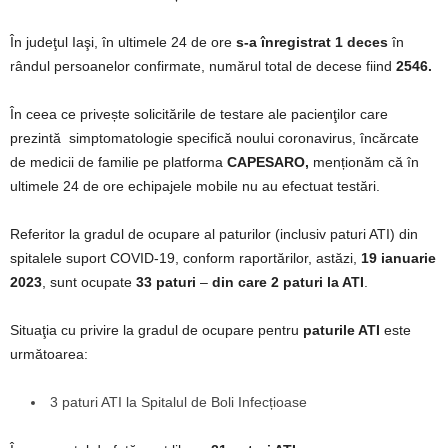
În judeţul Iaşi, în ultimele 24 de ore
s-a înregistrat 1 deces
în
rândul persoanelor confirmate, numărul total de decese fiind
2546.
În ceea ce privește solicitările de testare ale pacienţilor care
prezintă simptomatologie specifică noului coronavirus, încărcate
de medicii de familie pe platforma
CAPESARO,
menționăm că în
ultimele 24 de ore echipajele mobile nu au efectuat testări.
Referitor la gradul de ocupare al paturilor (inclusiv paturi ATI) din
spitalele suport COVID-19, conform raportărilor, astăzi,
19 ianuarie
2023
, sunt ocupate
33 paturi
–
din care 2 paturi la ATI
.
Situaţia cu privire la gradul de ocupare pentru
paturile ATI
este
următoarea:
3 paturi ATI la Spitalul de Boli Infecțioase