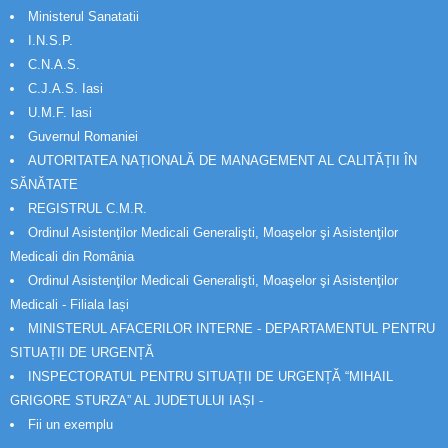
Ministerul Sanatatii
I.N.S.P.
C.N.A.S.
C.J.A.S. Iasi
U.M.F. Iasi
Guvernul Romaniei
AUTORITATEA NAȚIONALĂ DE MANAGEMENT AL CALITĂȚII ÎN
SĂNĂTATE
REGISTRUL C.M.R.
Ordinul Asistenţilor Medicali Generalişti, Moaşelor şi Asistenţilor
Medicali din România
Ordinul Asistenţilor Medicali Generalişti, Moaşelor şi Asistenţilor
Medicali - Filiala Iași
MINISTERUL AFACERILOR INTERNE - DEPARTAMENTUL PENTRU
SITUAȚII DE URGENȚĂ
INSPECTORATUL PENTRU SITUAȚII DE URGENȚĂ “MIHAIL
GRIGORE STURZA” AL JUDETULUI IAȘI -
Fii un exemplu