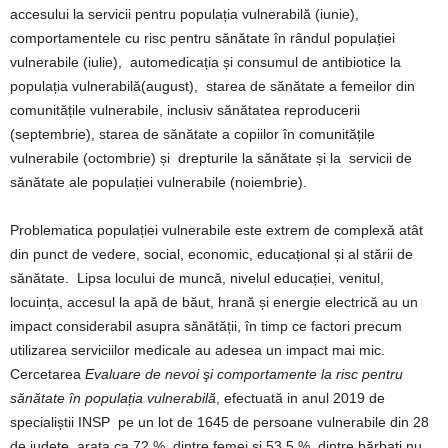
accesului la servicii pentru populația vulnerabilă (iunie),
comportamentele cu risc pentru sănătate în rândul populației
vulnerabile (iulie), automedicația și consumul de antibiotice la
populația vulnerabilă(august), starea de sănătate a femeilor din
comunitățile vulnerabile, inclusiv sănătatea reproducerii
(septembrie), starea de sănătate a copiilor în comunitățile
vulnerabile (octombrie) și drepturile la sănătate și la servicii de
sănătate ale populației vulnerabile (noiembrie).
Problematica populației vulnerabile este extrem de complexă atât
din punct de vedere, social, economic, educațional și al stării de
sănătate. Lipsa locului de muncă, nivelul educației, venitul,
locuința, accesul la apă de băut, hrană și energie electrică au un
impact considerabil asupra sănătății, în timp ce factori precum
utilizarea serviciilor medicale au adesea un impact mai mic.
Cercetarea
Evaluare de nevoi şi comportamente la risc pentru
sănătate în populația vulnerabilă
, efectuată in anul 2019 de
specialiștii INSP pe un lot de 1645 de persoane vulnerabile din 28
de județe, arata ca 72 % dintre femei și 53,5 % dintre bărbați nu