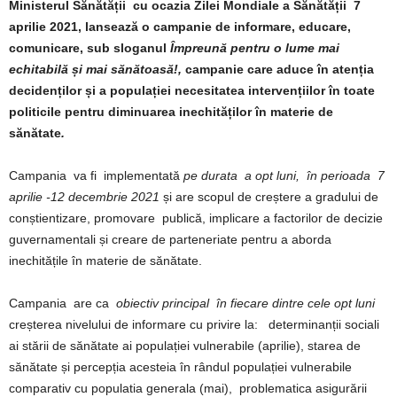
Ministerul Sănătății cu ocazia Zilei Mondiale a Sănătății 7
aprilie 2021, lansează o campanie de informare, educare,
comunicare, sub sloganul
Împreună pentru o lume mai
echitabilă și mai sănătoasă!,
campanie care aduce în atenția
decidenților și a populației necesitatea intervențiilor în toate
politicile pentru diminuarea inechităților în materie de
sănătate
.
Campania va fi implementată
pe durata a opt luni, în perioada 7
aprilie -12 decembrie 2021
și are scopul de creștere a gradului de
conștientizare, promovare publică, implicare a factorilor de decizie
guvernamentali și creare de parteneriate pentru a aborda
inechitățile în materie de sănătate.
Campania are ca
obiectiv principal în fiecare dintre cele opt luni
creșterea nivelului de informare cu privire la: determinanții sociali
ai stării de sănătate ai populației vulnerabile (aprilie), starea de
sănătate și percepția acesteia în rândul populației vulnerabile
comparativ cu populatia generala (mai), problematica asigurării