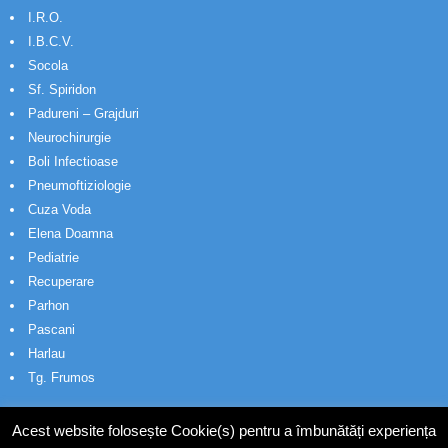
I.R.O.
I.B.C.V.
Socola
Sf. Spiridon
Padureni – Grajduri
Neurochirurgie
Boli Infectioase
Pneumoftiziologie
Cuza Voda
Elena Doamna
Pediatrie
Recuperare
Parhon
Pascani
Harlau
Tg. Frumos
Acest website folosește Cookie(s) pentru a îmbunătăți experiența