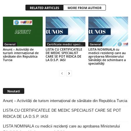
RELATED ARTICLES
MORE FROM AUTHOR
General
Certificate medici specialiști / primari
General
Anunț – Activități de
LISTA CU CERTIFICATELE
LISTA NOMINALA cu
turism internațional de
DE MEDIC SPECIALIST
medicii rezidenţi care au
sănătate din Republica
CARE SE POT RIDICA DE
aprobarea Ministerului
Turcia
LA D.S.P. IASI
Sănătăţii de schimbare a
specialităţi
Noutati
Anunț – Activități de turism internațional de sănătate din Republica Turcia
LISTA CU CERTIFICATELE DE MEDIC SPECIALIST CARE SE POT
RIDICA DE LA D.S.P. IASI
LISTA NOMINALA cu medicii rezidenţi care au aprobarea Ministerului