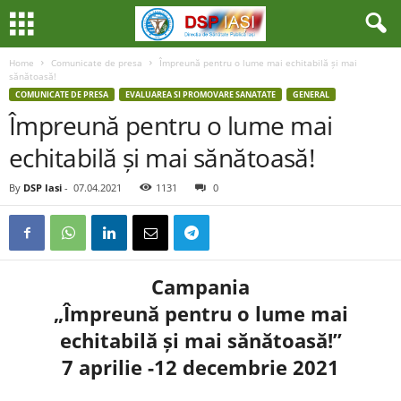
Home
Comunicate de presa
Împreună pentru o lume mai echitabilă și mai
sănătoasă!
COMUNICATE DE PRESA
EVALUAREA SI PROMOVARE SANATATE
GENERAL
Împreună pentru o lume mai
echitabilă și mai sănătoasă!
By
DSP Iasi
-
07.04.2021
1131
0
Campania
„Împreună pentru o lume mai
echitabilă și mai sănătoasă!”
7 aprilie -12 decembrie 2021