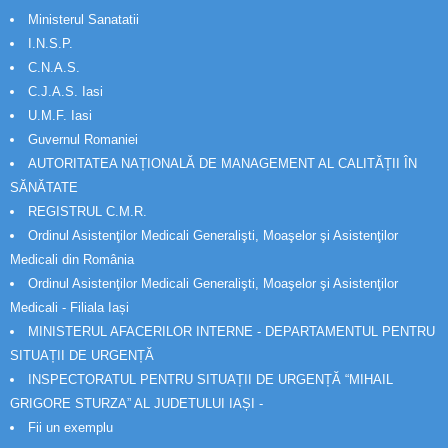
Ministerul Sanatatii
I.N.S.P.
C.N.A.S.
C.J.A.S. Iasi
U.M.F. Iasi
Guvernul Romaniei
AUTORITATEA NAȚIONALĂ DE MANAGEMENT AL CALITĂȚII ÎN
SĂNĂTATE
REGISTRUL C.M.R.
Ordinul Asistenţilor Medicali Generalişti, Moaşelor şi Asistenţilor
Medicali din România
Ordinul Asistenţilor Medicali Generalişti, Moaşelor şi Asistenţilor
Medicali - Filiala Iași
MINISTERUL AFACERILOR INTERNE - DEPARTAMENTUL PENTRU
SITUAȚII DE URGENȚĂ
INSPECTORATUL PENTRU SITUAȚII DE URGENȚĂ “MIHAIL
GRIGORE STURZA” AL JUDETULUI IAȘI -
Fii un exemplu