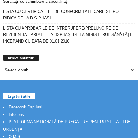
Sănătăţii de schimbare a specialităţi
LISTA CU CERTIFICATELE DE CONFORMITATE CARE SE POT
RIDICA DE LA D.S.P. IASI
LISTA CU APROBĂRILE DE ÎNTRERUPERE/PRELUNGIRE DE
REZIDENȚIAT PRIMITE LA DSP IAȘI DE LA MINISTERUL SĂNĂTĂȚII
ÎNCEPÂND CU DATA DE 01.01.2016
Arhiva
anunturi
Arhiva anunturi
Legaturi utile
Facebook Dsp Iasi
Infocons
PLATFORMA NAȚIONALĂ DE PREGĂTIRE PENTRU SITUAȚII DE
URGENȚĂ
O.M.S