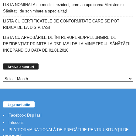
LISTA NOMINALA cu medicii rezidenţi care au aprobarea Ministerului
Sănătăţii de schimbare a specialităţi
LISTA CU CERTIFICATELE DE CONFORMITATE CARE SE POT
RIDICA DE LA D.S.P. IASI
LISTA CU APROBĂRILE DE ÎNTRERUPERE/PRELUNGIRE DE
REZIDENȚIAT PRIMITE LA DSP IAȘI DE LA MINISTERUL SĂNĂTĂȚII
ÎNCEPÂND CU DATA DE 01.01.2016
Arhiva
anunturi
Arhiva anunturi
Legaturi utile
Facebook Dsp Iasi
Infocons
PLATFORMA NAȚIONALĂ DE PREGĂTIRE PENTRU SITUAȚII DE