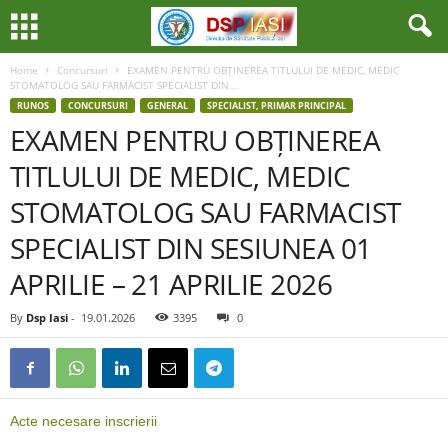
Home
Concursuri
EXAMEN PENTRU OBȚINEREA TITLULUI DE MEDIC, MEDIC
STOMATOLOG SAU FARMACIST SPECIALIST DIN...
RUNOS
CONCURSURI
GENERAL
SPECIALIST, PRIMAR PRINCIPAL
EXAMEN PENTRU OBȚINEREA
TITLULUI DE MEDIC, MEDIC
STOMATOLOG SAU FARMACIST
SPECIALIST DIN SESIUNEA 01
APRILIE – 21 APRILIE 2026
By
Dsp Iasi
-
19.01.2026
3395
0
Acte necesare inscrierii