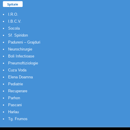
Spitale
I.R.O.
I.B.C.V.
Socola
Sf. Spiridon
Padureni – Grajduri
Neurochirurgie
Boli Infectioase
Pneumoftiziologie
Cuza Voda
Elena Doamna
Pediatrie
Recuperare
Parhon
Pascani
Harlau
Tg. Frumos