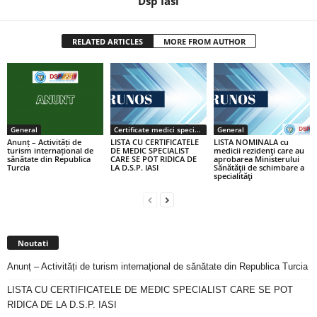
Dsp Iasi
RELATED ARTICLES
MORE FROM AUTHOR
General
Certificate medici specialiști / primari
General
Anunț – Activități de
LISTA CU CERTIFICATELE
LISTA NOMINALA cu
turism internațional de
DE MEDIC SPECIALIST
medicii rezidenţi care au
sănătate din Republica
CARE SE POT RIDICA DE
aprobarea Ministerului
Turcia
LA D.S.P. IASI
Sănătăţii de schimbare a
specialităţi
Noutati
Anunț – Activități de turism internațional de sănătate din Republica Turcia
LISTA CU CERTIFICATELE DE MEDIC SPECIALIST CARE SE POT
RIDICA DE LA D.S.P. IASI