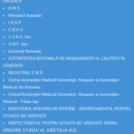
URGENȚĂ
O.M.S
Ministerul Sanatatii
I.N.S.P.
C.N.A.S.
C.J.A.S. Iasi
U.M.F. Iasi
Guvernul Romaniei
AUTORITATEA NAȚIONALĂ DE MANAGEMENT AL CALITĂȚII ÎN
SĂNĂTATE
REGISTRUL C.M.R.
Ordinul Asistenţilor Medicali Generalişti, Moaşelor şi Asistenţilor
Medicali din România
Ordinul Asistenţilor Medicali Generalişti, Moaşelor şi Asistenţilor
Medicali - Filiala Iași
MINISTERUL AFACERILOR INTERNE - DEPARTAMENTUL PENTRU
SITUAȚII DE URGENȚĂ
INSPECTORATUL PENTRU SITUAȚII DE URGENȚĂ “MIHAIL
GRIGORE STURZA” AL JUDETULUI IAȘI -