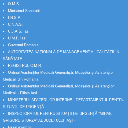
O.M.S
Ministerul Sanatatii
I.N.S.P.
C.N.A.S.
C.J.A.S. Iasi
U.M.F. Iasi
Guvernul Romaniei
AUTORITATEA NAȚIONALĂ DE MANAGEMENT AL CALITĂȚII ÎN
SĂNĂTATE
REGISTRUL C.M.R.
Ordinul Asistenţilor Medicali Generalişti, Moaşelor şi Asistenţilor
Medicali din România
Ordinul Asistenţilor Medicali Generalişti, Moaşelor şi Asistenţilor
Medicali - Filiala Iași
MINISTERUL AFACERILOR INTERNE - DEPARTAMENTUL PENTRU
SITUAȚII DE URGENȚĂ
INSPECTORATUL PENTRU SITUAȚII DE URGENȚĂ “MIHAIL
GRIGORE STURZA” AL JUDETULUI IAȘI -
Fii un exemplu