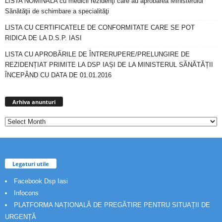
LISTA NOMINALA cu medicii rezidenţi care au aprobarea Ministerului
Sănătăţii de schimbare a specialităţi
LISTA CU CERTIFICATELE DE CONFORMITATE CARE SE POT
RIDICA DE LA D.S.P. IASI
LISTA CU APROBĂRILE DE ÎNTRERUPERE/PRELUNGIRE DE
REZIDENȚIAT PRIMITE LA DSP IAȘI DE LA MINISTERUL SĂNĂTĂȚII
ÎNCEPÂND CU DATA DE 01.01.2016
Arhiva
anunturi
Arhiva anunturi
Legaturi utile
Facebook Dsp Iasi
Infocons
PLATFORMA NAȚIONALĂ DE PREGĂTIRE PENTRU SITUAȚII DE
URGENȚĂ