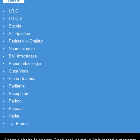
Spitale
I.R.O.
I.B.C.V.
Socola
Sf. Spiridon
Padureni – Grajduri
Neurochirurgie
Boli Infectioase
Pneumoftiziologie
Cuza Voda
Elena Doamna
Pediatrie
Recuperare
Parhon
Pascani
Harlau
Tg. Frumos