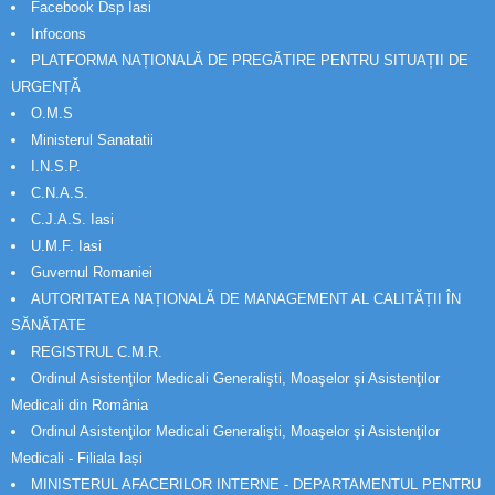
Facebook Dsp Iasi
Infocons
PLATFORMA NAȚIONALĂ DE PREGĂTIRE PENTRU SITUAȚII DE
URGENȚĂ
O.M.S
Ministerul Sanatatii
I.N.S.P.
C.N.A.S.
C.J.A.S. Iasi
U.M.F. Iasi
Guvernul Romaniei
AUTORITATEA NAȚIONALĂ DE MANAGEMENT AL CALITĂȚII ÎN
SĂNĂTATE
REGISTRUL C.M.R.
Ordinul Asistenţilor Medicali Generalişti, Moaşelor şi Asistenţilor
Medicali din România
Ordinul Asistenţilor Medicali Generalişti, Moaşelor şi Asistenţilor
Medicali - Filiala Iași
MINISTERUL AFACERILOR INTERNE - DEPARTAMENTUL PENTRU