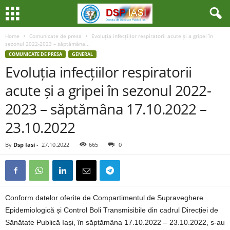
Home
Comunicate de presa
Evoluția infecțiilor respiratorii acute și a gripei în
sezonul 2022-2023 – săptămâna...
COMUNICATE DE PRESA
GENERAL
Evoluția infecțiilor respiratorii
acute și a gripei în sezonul 2022-
2023 – săptămâna 17.10.2022 –
23.10.2022
By
Dsp Iasi
-
27.10.2022
665
0
Conform datelor oferite de Compartimentul de Supraveghere
Epidemiologică și Control Boli Transmisibile din cadrul Direcției de
Sănătate Publică Iași, în săptămâna 17.10.2022 – 23.10.2022, s-au