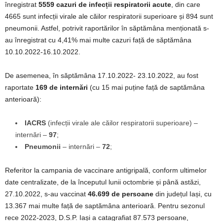
înregistrat
5559 cazuri de infecții respiratorii acute
, din care
4665 sunt infecții virale ale căilor respiratorii superioare și 894 sunt
pneumonii. Astfel, potrivit raportărilor în săptămâna menționată s-
au înregistrat cu 4,41% mai multe cazuri față de săptămâna
10.10.2022-16.10.2022.
De asemenea, în săptămâna 17.10.2022- 23.10.2022, au fost
raportate
169 de internări
(cu 15 mai puține față de saptămâna
anterioară):
IACRS
(infecții virale ale căilor respiratorii superioare) –
internări –
97
;
Pneumonii
– internări –
72
;
Referitor la campania de vaccinare antigripală, conform ultimelor
date centralizate, de la începutul lunii octombrie și până astăzi,
27.10.2022, s-au vaccinat
46.699 de persoane
din județul Iași, cu
13.367 mai multe față de saptămâna anterioară. Pentru sezonul
rece 2022-2023, D.S.P. Iași a catagrafiat 87.573 persoane,