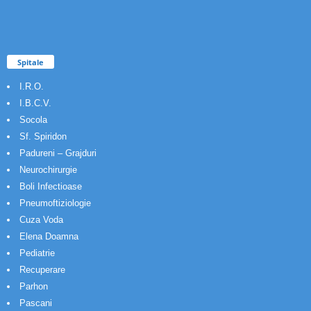
Spitale
I.R.O.
I.B.C.V.
Socola
Sf. Spiridon
Padureni – Grajduri
Neurochirurgie
Boli Infectioase
Pneumoftiziologie
Cuza Voda
Elena Doamna
Pediatrie
Recuperare
Parhon
Pascani