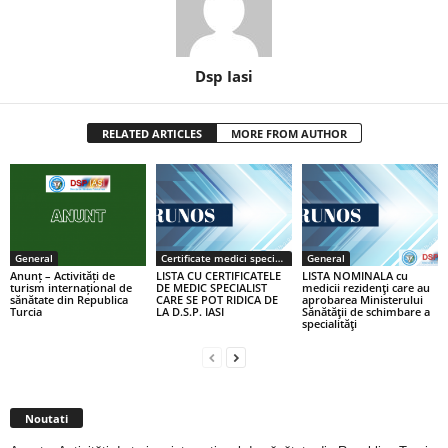
Dsp Iasi
RELATED ARTICLES
MORE FROM AUTHOR
General
Certificate medici specialiști / primari
General
Anunț – Activități de
LISTA CU CERTIFICATELE
LISTA NOMINALA cu
turism internațional de
DE MEDIC SPECIALIST
medicii rezidenţi care au
sănătate din Republica
CARE SE POT RIDICA DE
aprobarea Ministerului
Turcia
LA D.S.P. IASI
Sănătăţii de schimbare a
specialităţi
Noutati