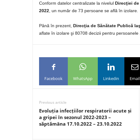
Conform datelor centralizate la nivelul
Direcţiei de
2022
, un număr de 73 persoane se află în izolare.
Până în prezent,
Direcţia de Sănătate Publică Iaş
aflate în izolare şi 80708 decizii pentru persoanele 
Facebook
WhatsApp
Linkedin
Email
Previous article
Evoluția infecțiilor respiratorii acute și
a gripei în sezonul 2022-2023 –
săptămâna 17.10.2022 – 23.10.2022