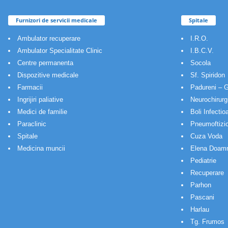
Furnizori de servicii medicale
Spitale
Ambulator recuperare
I.R.O.
Ambulator Specialitate Clinic
I.B.C.V.
Centre permanenta
Socola
Dispozitive medicale
Sf. Spiridon
Farmacii
Padureni – G
Ingrijiri paliative
Neurochirurg
Medici de familie
Boli Infectio
Paraclinic
Pneumoftizio
Spitale
Cuza Voda
Medicina muncii
Elena Doam
Pediatrie
Recuperare
Parhon
Pascani
Harlau
Tg. Frumos