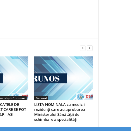
ecialiști / primari
General
ICATELE DE
LISTA NOMINALA cu medicii
T CARE SE POT
rezidenţi care au aprobarea
.P. IASI
Ministerului Sănătăţii de
schimbare a specialităţi