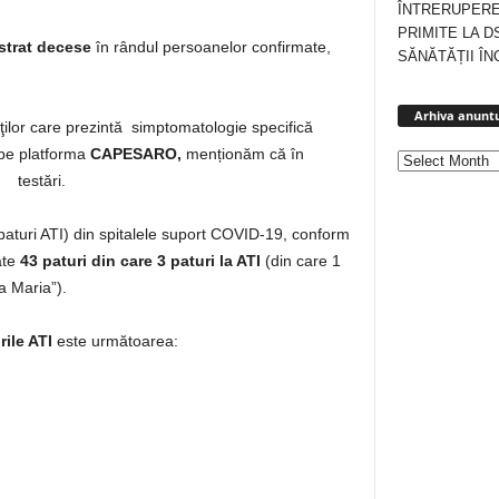
ÎNTRERUPERE
PRIMITE LA D
strat decese
în rândul persoanelor confirmate,
SĂNĂTĂȚII ÎN
Arhiva anuntu
enţilor care prezintă simptomatologie specifică
 pe platforma
CAPESARO,
menționăm că în
t testări.
v paturi ATI) din spitalele suport COVID-19, conform
ate
43 paturi
din care 3 paturi la ATI
(din care 1
a Maria”).
rile ATI
este următoarea: