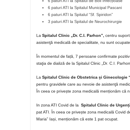
6 paturi ATI la Spitalul de Boli Infecțioase
6 paturi ATI la Spitalul Municipal Pascani
6 paturi ATI la Spitalul “Sf. Spiridon”
3 paturi ATI la Spitalul de Neurochirurgie
La
Spitalul Clinic „Dr. C.I. Parhon”,
centru suport
asistenţă medicală de specialitate, nu sunt ocupate 
În momentul de față, 7 persoane confirmate poziti
staţia de dializă de la Spitalul Clinic „Dr. C.I. Parhon
La
Spitalul Clinic de Obstetrica și Ginecologie
pentru gravidele care au nevoie de asistenţă medica
În ceea ce privește zona medicală menționăm că nu
In zona ATI Covid de la
Spitalul Clinic de Urgenț
pat ATI. În ceea ce privește zona medicală Covid de
Maria” Iași, menționăm că este 1 pat ocupat.