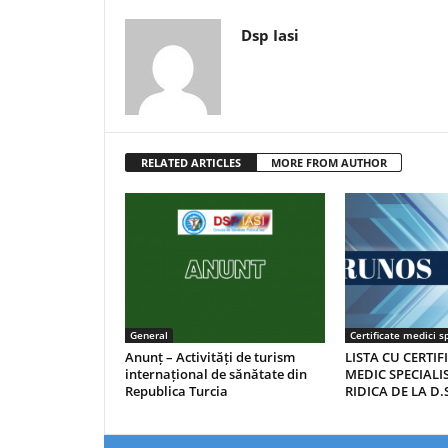
Dsp Iasi
RELATED ARTICLES
MORE FROM AUTHOR
General
Certificate medici sp
Anunț – Activități de turism
LISTA CU CERTIF
internațional de sănătate din
MEDIC SPECIALIS
Republica Turcia
RIDICA DE LA D.S