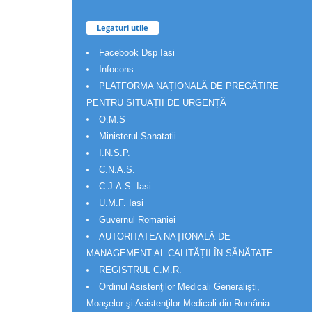
Legaturi utile
Facebook Dsp Iasi
Infocons
PLATFORMA NAȚIONALĂ DE PREGĂTIRE
PENTRU SITUAȚII DE URGENȚĂ
O.M.S
Ministerul Sanatatii
I.N.S.P.
C.N.A.S.
C.J.A.S. Iasi
U.M.F. Iasi
Guvernul Romaniei
AUTORITATEA NAȚIONALĂ DE
MANAGEMENT AL CALITĂȚII ÎN SĂNĂTATE
REGISTRUL C.M.R.
Ordinul Asistenţilor Medicali Generalişti,
Moaşelor şi Asistenţilor Medicali din România