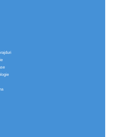
rajduri
ie
ase
logie
na