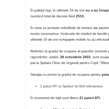
În judeţul Iaşi, în ultimele 24 de ore
nu s-au înregi
numărul total de decese fiind
2513.
În ceea ce privește solicitările de testare ale paci
noului coronavirus, încărcate de medicii de familie
ultimele 24 de ore echipajele mobile nu au efectua
Referitor la gradul de ocupare al paturilor (inclusi
raportărilor, astăzi,
28 octombrie 2022
, sunt ocup
pat la Spitalul Clinic de Urgență pentru Copii “Sfânt
Situaţia cu privire la gradul de ocupare pentru
patu
2 paturi ATI la Spitalul de Boli Infecțioase
În momentul de faţă sunt libere
21 paturi ATI
: