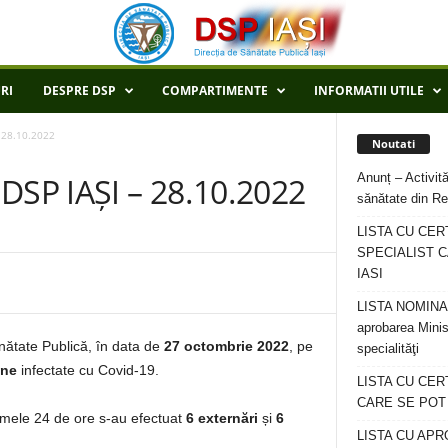
RI
DESPRE DSP
COMPARTIMENTE
INFORMATII UTILE
 28.10.2022
Noutati
Anunț – Activită
SP IAȘI – 28.10.2022
sănătate din Re
LISTA CU CER
SPECIALIST C
IASI
LISTA NOMINALA
aprobarea Minis
ănătate Publică, în data de
27 octombrie 2022
, pe
specialităţi
ane
infectate cu Covid-19.
LISTA CU CE
CARE SE POT R
ltimele 24 de ore s-au efectuat
6 externări
și
6
LISTA CU APR