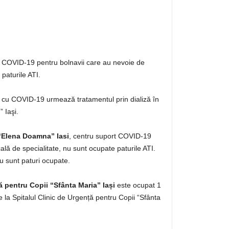
 COVID-19 pentru bolnavii care au nevoie de
paturile ATI.
v cu COVID-19 urmează tratamentul prin dializă în
” Iaşi.
 “Elena Doamna” Iasi
, centru suport COVID-19
lă de specialitate, nu sunt ocupate paturile ATI.
 sunt paturi ocupate.
ă pentru Copii “Sfânta Maria” Iași
este ocupat 1
 la Spitalul Clinic de Urgență pentru Copii “Sfânta