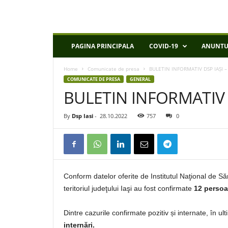
D
PAGINA PRINCIPALA
COVID-19
ANUNTU
S
P
Home
Comunicate de presa
BULETIN INFORMATIV DSP IAȘI –
I
COMUNICATE DE PRESA
GENERAL
a
BULETIN INFORMATIV D
s
i
By
Dsp Iasi
-
28.10.2022
757
0
Conform datelor oferite de Institutul Naţional de S
teritoriul judeţului Iaşi au fost confirmate
12 perso
Dintre cazurile confirmate pozitiv și internate, în u
internări.