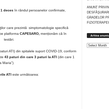
ANUNȚ PRIVI
t 1 deces
în rândul persoanelor confirmate,
DESFĂŞURARE
GRADELOR P
FIZIOTERAPEU
enţilor care prezintă simptomatologie specifică
 pe platforma
CAPESARO,
menționăm că în
Arhiva anuntu
t testări.
v paturi ATI) din spitalele suport COVID-19, conform
ate
43 paturi
din care 3 paturi la ATI
(din care 1
a Maria”).
rile ATI
este următoarea: