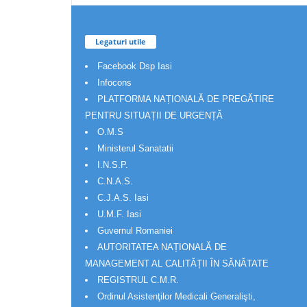
Legaturi utile
Facebook Dsp Iasi
Infocons
PLATFORMA NAȚIONALĂ DE PREGĂTIRE
PENTRU SITUAȚII DE URGENȚĂ
O.M.S
Ministerul Sanatatii
I.N.S.P.
C.N.A.S.
C.J.A.S. Iasi
U.M.F. Iasi
Guvernul Romaniei
AUTORITATEA NAȚIONALĂ DE
MANAGEMENT AL CALITĂȚII ÎN SĂNĂTATE
REGISTRUL C.M.R.
Ordinul Asistenţilor Medicali Generalişti,