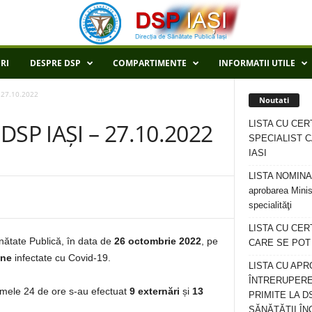
RI
DESPRE DSP
COMPARTIMENTE
INFORMATII UTILE
 27.10.2022
Noutati
LISTA CU CER
SP IAȘI – 27.10.2022
SPECIALIST C
IASI
LISTA NOMINALA
aprobarea Minis
specialităţi
LISTA CU CE
ănătate Publică, în data de
26 octombrie 2022
, pe
CARE SE POT R
ane
infectate cu Covid-19.
LISTA CU APR
ÎNTRERUPERE
ltimele 24 de ore s-au efectuat
9 externări
și
13
PRIMITE LA D
SĂNĂTĂȚII ÎN