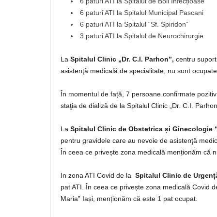
6 paturi ATI la Spitalul de Boli Infecțioase
6 paturi ATI la Spitalul Municipal Pascani
6 paturi ATI la Spitalul “Sf. Spiridon”
3 paturi ATI la Spitalul de Neurochirurgie
La
Spitalul Clinic „Dr. C.I. Parhon”,
centru suport
asistenţă medicală de specialitate, nu sunt ocupate 
În momentul de față, 7 persoane confirmate poziti
staţia de dializă de la Spitalul Clinic „Dr. C.I. Parhon
La
Spitalul Clinic de Obstetrica și Ginecologie
pentru gravidele care au nevoie de asistenţă medica
În ceea ce privește zona medicală menționăm că nu
In zona ATI Covid de la
Spitalul Clinic de Urgenț
pat ATI. În ceea ce privește zona medicală Covid de
Maria” Iași, menționăm că este 1 pat ocupat.