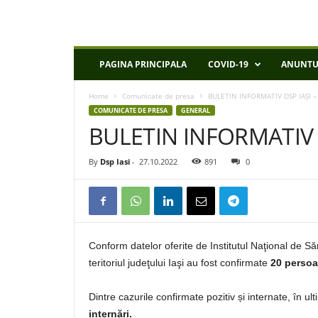
D
PAGINA PRINCIPALA
COVID-19
ANUNTU
S
P
Home
Comunicate de presa
BULETIN INFORMATIV DSP IAȘI –
I
COMUNICATE DE PRESA
GENERAL
a
BULETIN INFORMATIV D
s
i
By
Dsp Iasi
-
27.10.2022
891
0
Conform datelor oferite de Institutul Naţional de S
teritoriul judeţului Iaşi au fost confirmate
20 perso
Dintre cazurile confirmate pozitiv și internate, în u
internări.