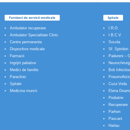
Furnizori de servicii medicale
Spitale
Ambulator recuperare
I.R.O.
Ambulator Specialitate Clinic
I.B.C.V.
Centre permanenta
Socola
Dispozitive medicale
Sf. Spiridon
Farmacii
Padureni – G
Ingrijiri paliative
Neurochirurg
Medici de familie
Boli Infectio
Paraclinic
Pneumoftizio
Spitale
Cuza Voda
Medicina muncii
Elena Doam
Pediatrie
Recuperare
Parhon
Pascani
Harlau