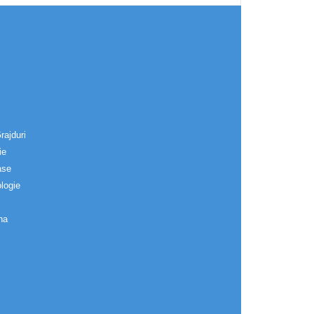
rajduri
ie
ase
logie
na