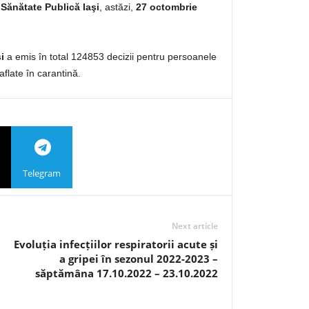
 Sănătate Publică Iaşi
, astăzi,
27 octombrie
i
a emis în total 124853 decizii pentru persoanele
aflate în carantină.
Telegram
Next article
Evoluția infecțiilor respiratorii acute și
a gripei în sezonul 2022-2023 –
săptămâna 17.10.2022 – 23.10.2022