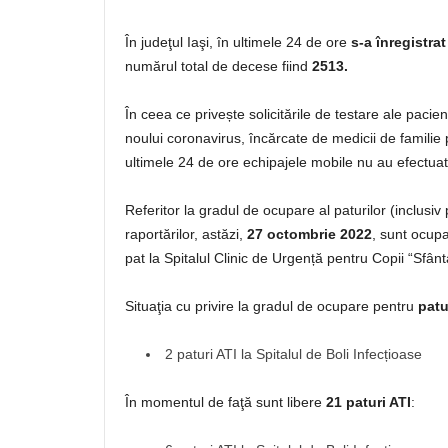
În judeţul Iaşi, în ultimele 24 de ore
s-a înregistra
numărul total de decese fiind
2513.
În ceea ce privește solicitările de testare ale paci
noului coronavirus, încărcate de medicii de familie
ultimele 24 de ore echipajele mobile nu au efectua
Referitor la gradul de ocupare al paturilor (inclusi
raportărilor, astăzi,
27 octombrie 2022
, sunt ocup
pat la Spitalul Clinic de Urgență pentru Copii “Sfânt
Situaţia cu privire la gradul de ocupare pentru
patu
2 paturi ATI la Spitalul de Boli Infecțioase
În momentul de faţă sunt libere
21 paturi ATI
: