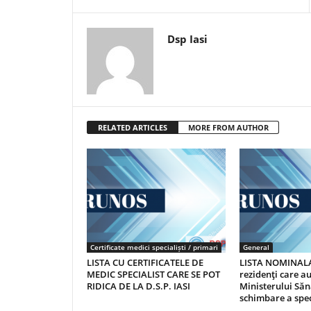
Dsp Iasi
RELATED ARTICLES
MORE FROM AUTHOR
Certificate medici specialiști / primari
General
LISTA CU CERTIFICATELE DE
LISTA NOMINALA
MEDIC SPECIALIST CARE SE POT
rezidenţi care 
RIDICA DE LA D.S.P. IASI
Ministerului Săn
schimbare a spec