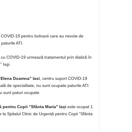
 COVID-19 pentru bolnavii care au nevoie de
paturile ATI.
v cu COVID-19 urmează tratamentul prin dializă în
” Iaşi.
 “Elena Doamna” Iasi
, centru suport COVID-19
lă de specialitate, nu sunt ocupate paturile ATI.
 sunt paturi ocupate.
ă pentru Copii “Sfânta Maria” Iași
este ocupat 1
 la Spitalul Clinic de Urgență pentru Copii “Sfânta