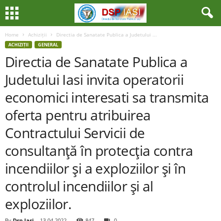
Home
Achiziții
Directia de Sanatate Publica a Judetului ...
ACHIZIȚII
GENERAL
Directia de Sanatate Publica a
Judetului Iasi invita operatorii
economici interesati sa transmita
oferta pentru atribuirea
Contractului Servicii de
consultanţă în protecţia contra
incendiilor şi a exploziilor şi în
controlul incendiilor şi al
exploziilor.
By
Dsp Iasi
-
13.04.2022
847
0