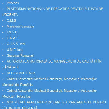
Infocons
PLATFORMA NAȚIONALĂ DE PREGĂTIRE PENTRU SITUAȚII DE
URGENȚĂ
O.M.S
Ministerul Sanatatii
I.N.S.P.
C.N.A.S.
C.J.A.S. Iasi
U.M.F. Iasi
Guvernul Romaniei
AUTORITATEA NAȚIONALĂ DE MANAGEMENT AL CALITĂȚII ÎN
SĂNĂTATE
REGISTRUL C.M.R.
Ordinul Asistenţilor Medicali Generalişti, Moaşelor şi Asistenţilor
Medicali din România
Ordinul Asistenţilor Medicali Generalişti, Moaşelor şi Asistenţilor
Medicali - Filiala Iași
MINISTERUL AFACERILOR INTERNE - DEPARTAMENTUL PENTRU
SITUAȚII DE URGENȚĂ