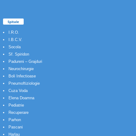
Spitale
I.R.O.
I.B.C.V.
Socola
Sf. Spiridon
Padureni – Grajduri
Neurochirurgie
Boli Infectioase
Pneumoftiziologie
Cuza Voda
Elena Doamna
Pediatrie
Recuperare
Parhon
Pascani
Harlau