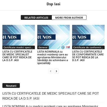
Dsp Iasi
RELATED ARTICLES
MORE FROM AUTHOR
Certificate medici specialiști / primari
General
Certificate de conformitate
LISTA CU CERTIFICATELE
LISTA NOMINALA cu
LISTA CU CERTIFICATELE
DE MEDIC SPECIALIST
medicii rezidenţi care au
DE CONFORMITATE CARE
CARE SE POT RIDICA DE
aprobarea Ministerului
SE POT RIDICA DE LA
LA D.S.P. IASI
Sănătăţii de schimbare a
D.S.P. IASI
specialităţi
Noutati
LISTA CU CERTIFICATELE DE MEDIC SPECIALIST CARE SE POT
RIDICA DE LA D.S.P. IASI
LISTA NOMINALA cu medicii rezidenţi care au aprobarea Ministerului