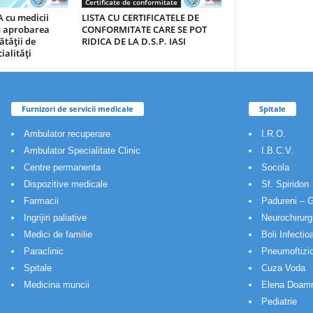
Certificate de conformitate
 cu medicii
LISTA CU CERTIFICATELE DE
au aprobarea
CONFORMITATE CARE SE POT
ătăţii de
RIDICA DE LA D.S.P. IASI
ialităţi
Furnizori de servicii medicale
Spitale
Ambulator recuperare
I.R.O.
Ambulator Specialitate Clinic
I.B.C.V.
Centre permanenta
Socola
Dispozitive medicale
Sf. Spiridon
Farmacii
Padureni – G
Ingrijiri paliative
Neurochirurg
Medici de familie
Boli Infectio
Paraclinic
Pneumoftizio
Spitale
Cuza Voda
Medicina muncii
Elena Doam
Pediatrie