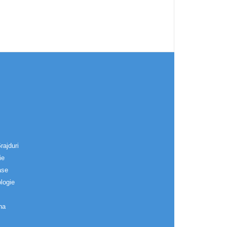
rajduri
ie
ase
logie
na