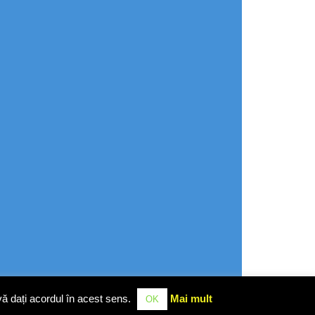
vă dați acordul în acest sens.
Mai mult
OK