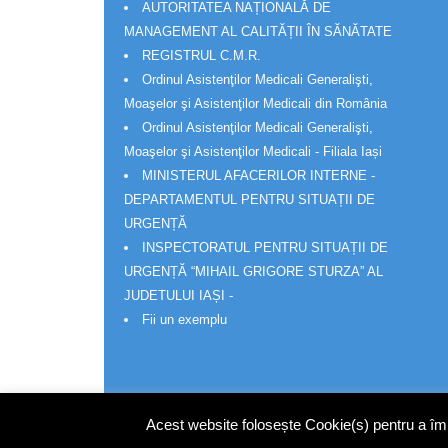
AUTORITATEA NAȚIONALĂ DE
MANAGEMENT AL CALITĂȚII ÎN SĂNĂTATE
REGISTRUL C.M.R.
Ordinul Asistenţilor Medicali Generalişti,
Moaşelor şi Asistenţilor Medicali din România
Ordinul Asistenţilor Medicali Generalişti,
Moaşelor şi Asistenţilor Medicali - Filiala Iași
MINISTERUL AFACERILOR INTERNE -
DEPARTAMENTUL PENTRU SITUAȚII DE
URGENȚĂ
INSPECTORATUL PENTRU SITUAȚII DE
URGENȚĂ “MIHAIL GRIGORE STURZA” AL
JUDETULUI IAȘI -
Fii un exemplu
Acest website folosește Cookie(s) pentru a îmbu
© Wakatech