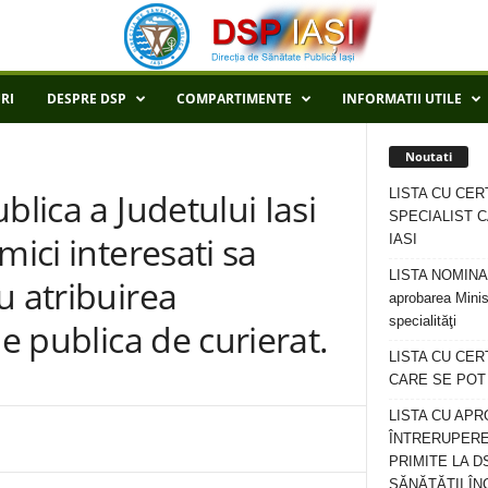
RI
DESPRE DSP
COMPARTIMENTE
INFORMATII UTILE
Noutati
LISTA CU CER
blica a Judetului Iasi
SPECIALIST C
mici interesati sa
IASI
LISTA NOMINALA
u atribuirea
aprobarea Minis
specialităţi
ie publica de curierat.
LISTA CU CE
CARE SE POT R
LISTA CU APR
ÎNTRERUPERE
PRIMITE LA D
SĂNĂTĂȚII ÎN