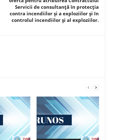
oferta pentru atribuirea Contractului
Servicii de consultanţă în protecţia
contra incendiilor şi a exploziilor şi în
controlul incendiilor şi al exploziilor.