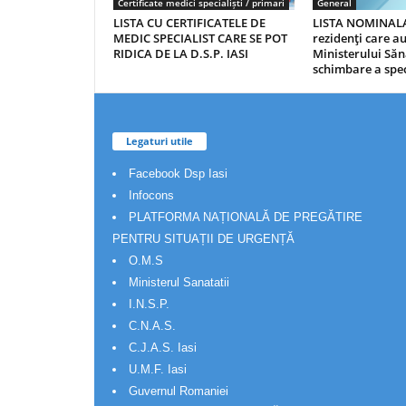
Certificate medici specialiști / primari
General
LISTA CU CERTIFICATELE DE
LISTA NOMINALA
MEDIC SPECIALIST CARE SE POT
rezidenţi care 
RIDICA DE LA D.S.P. IASI
Ministerului Săn
schimbare a spec
Legaturi utile
Facebook Dsp Iasi
Infocons
PLATFORMA NAȚIONALĂ DE PREGĂTIRE
PENTRU SITUAȚII DE URGENȚĂ
O.M.S
Ministerul Sanatatii
I.N.S.P.
C.N.A.S.
C.J.A.S. Iasi
U.M.F. Iasi
Guvernul Romaniei