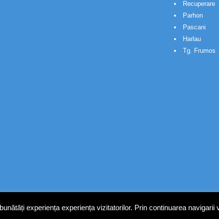
Recuperare
Parhon
Pascani
Harlau
Tg. Frumos
nătăți experiența experiența vizitatorilor. Prin continuarea navigarii 