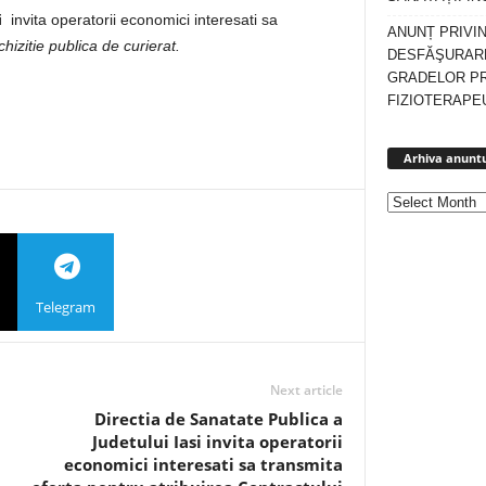
i
invita operatorii economici interesati sa
ANUNȚ PRIVI
hizitie publica de curierat.
DESFĂŞURARE
GRADELOR P
FIZIOTERAPEU
Arhiva anuntu
Telegram
Next article
Directia de Sanatate Publica a
Judetului Iasi invita operatorii
economici interesati sa transmita