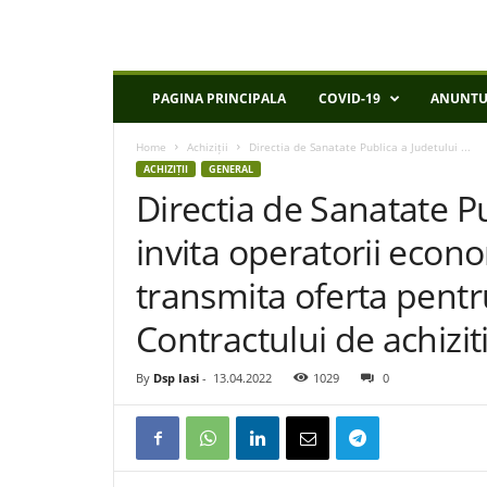
D
PAGINA PRINCIPALA
COVID-19
ANUNTU
S
P
Home
Achiziții
Directia de Sanatate Publica a Judetului ...
I
ACHIZIȚII
GENERAL
a
Directia de Sanatate Pu
s
i
invita operatorii econo
transmita oferta pentr
Contractului de achizit
By
Dsp Iasi
-
13.04.2022
1029
0