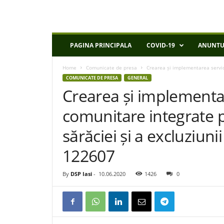
D
PAGINA PRINCIPALA
COVID-19
ANUNTU
S
P
Home
Comunicate de presa
Crearea și implementarea servic
I
COMUNICATE DE PRESA
GENERAL
a
Crearea și implementar
s
i
comunitare integrate
sărăciei și a excluziuni
122607
By
DSP Iasi
-
10.06.2020
1426
0