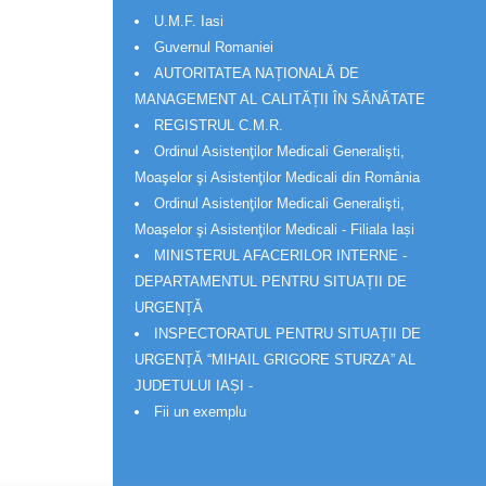
U.M.F. Iasi
Guvernul Romaniei
AUTORITATEA NAȚIONALĂ DE
MANAGEMENT AL CALITĂȚII ÎN SĂNĂTATE
REGISTRUL C.M.R.
Ordinul Asistenţilor Medicali Generalişti,
Moaşelor şi Asistenţilor Medicali din România
Ordinul Asistenţilor Medicali Generalişti,
Moaşelor şi Asistenţilor Medicali - Filiala Iași
MINISTERUL AFACERILOR INTERNE -
DEPARTAMENTUL PENTRU SITUAȚII DE
URGENȚĂ
INSPECTORATUL PENTRU SITUAȚII DE
URGENȚĂ “MIHAIL GRIGORE STURZA” AL
JUDETULUI IAȘI -
Fii un exemplu