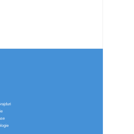
rajduri
ie
ase
logie