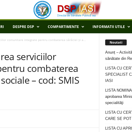
RI
DESPRE DSP
COMPARTIMENTE
INFORMATII UTILE
iilor comunitare integrate pentru combaterea sărăciei și a...
Noutati
Anunț – Activită
ea serviciilor
sănătate din Re
 pentru combaterea
LISTA CU CER
SPECIALIST C
i sociale – cod: SMIS
IASI
LISTA NOMINALA
aprobarea Minis
specialităţi
LISTA CU CE
CARE SE POT R
LISTA CU APR