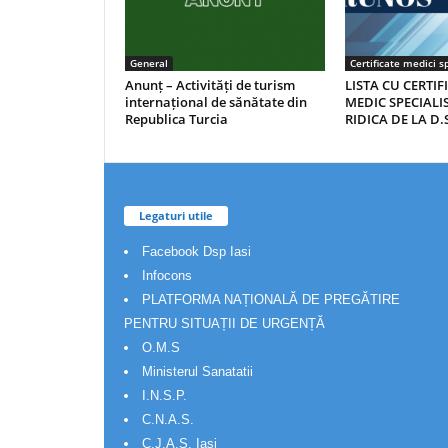
General
Certificate medici sp
Anunț – Activități de turism
LISTA CU CERTIF
internațional de sănătate din
MEDIC SPECIALIS
Republica Turcia
RIDICA DE LA D.S
Legaturi utile
Facebook Dsp Iasi
Infocons
PLATFORMA NAȚIONALĂ DE PREGĂTIRE
PENTRU SITUAȚII DE URGENȚĂ
O.M.S
Ministerul Sanatatii
I.N.S.P.
C.N.A.S.
C.J.A.S. Iasi