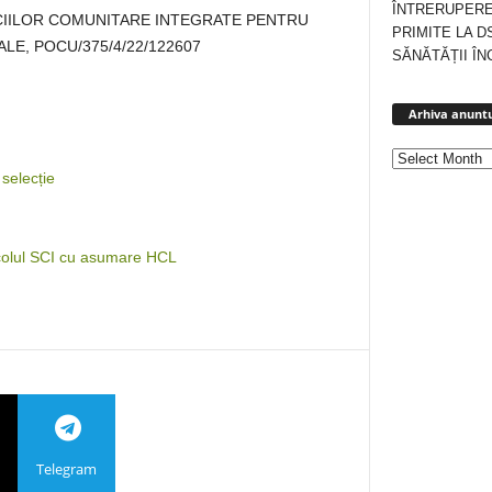
ÎNTRERUPERE
CIILOR COMUNITARE INTEGRATE PENTRU
PRIMITE LA D
LE, POCU/375/4/22/122607
SĂNĂTĂȚII ÎN
Arhiva anuntu
 selecție
colul SCI cu asumare HCL
Telegram