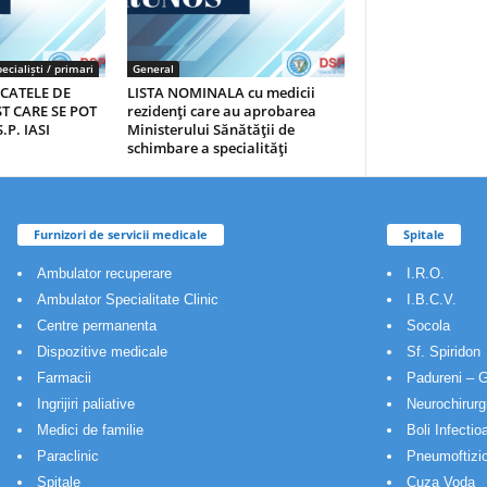
ecialiști / primari
General
ICATELE DE
LISTA NOMINALA cu medicii
T CARE SE POT
rezidenţi care au aprobarea
.P. IASI
Ministerului Sănătăţii de
schimbare a specialităţi
Furnizori de servicii medicale
Spitale
Ambulator recuperare
I.R.O.
Ambulator Specialitate Clinic
I.B.C.V.
Centre permanenta
Socola
Dispozitive medicale
Sf. Spiridon
Farmacii
Padureni – G
Ingrijiri paliative
Neurochirurg
Medici de familie
Boli Infectio
Paraclinic
Pneumoftizio
Spitale
Cuza Voda