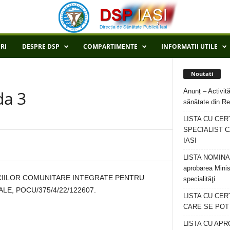
RI
DESPRE DSP
COMPARTIMENTE
INFORMATII UTILE
Noutati
Anunț – Activită
da 3
sănătate din Re
LISTA CU CER
SPECIALIST C
IASI
LISTA NOMINALA
aprobarea Minis
CIILOR COMUNITARE INTEGRATE PENTRU
specialităţi
LE, POCU/375/4/22/122607.
LISTA CU CE
CARE SE POT R
LISTA CU APR