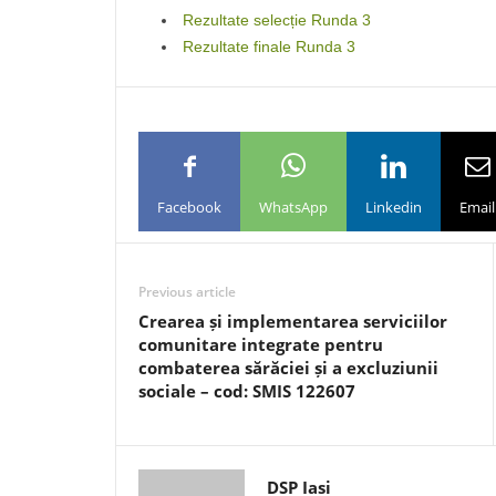
Rezultate selecție Runda 3
Rezultate finale Runda 3
Facebook
WhatsApp
Linkedin
Email
Previous article
Crearea și implementarea serviciilor
comunitare integrate pentru
combaterea sărăciei și a excluziunii
sociale – cod: SMIS 122607
DSP Iasi