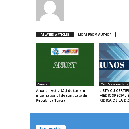
RELATED ARTICLES
MORE FROM AUTHOR
General
Certificate medici sp
Anunț – Activități de turism
LISTA CU CERTIF
internațional de sănătate din
MEDIC SPECIALIS
Republica Turcia
RIDICA DE LA D.S
Legaturi utile