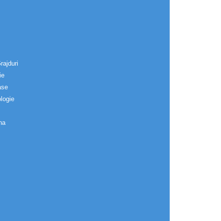
rajduri
ie
ase
logie
na