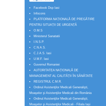
Facebook Dsp Iasi
Infocons
PLATFORMA NAȚIONALĂ DE PREGĂTIRE
PENTRU SITUAȚII DE URGENȚĂ
O.M.S
Ministerul Sanatatii
I.N.S.P.
C.N.A.S.
C.J.A.S. Iasi
U.M.F. Iasi
Guvernul Romaniei
AUTORITATEA NAȚIONALĂ DE
MANAGEMENT AL CALITĂȚII ÎN SĂNĂTATE
REGISTRUL C.M.R.
Ordinul Asistenţilor Medicali Generalişti,
Moaşelor şi Asistenţilor Medicali din România
Ordinul Asistenţilor Medicali Generalişti,
Moaşelor şi Asistenţilor Medicali - Filiala Iași