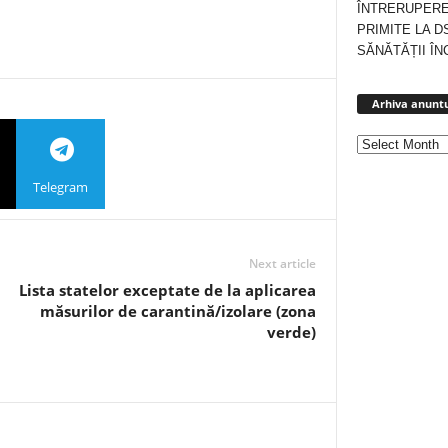
ÎNTRERUPERE
PRIMITE LA D
SĂNĂTĂȚII ÎN
Arhiva anuntu
Telegram
Next article
Lista statelor exceptate de la aplicarea
măsurilor de carantină/izolare (zona
verde)