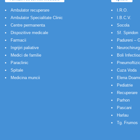
Ambulator recuperare
I.R.O.
Ambulator Specialitate Clinic
I.B.C.V.
Centre permanenta
Socola
Dispozitive medicale
Sf. Spiridon
Farmacii
Padureni – G
Ingrijiri paliative
Neurochirurg
Medici de familie
Boli Infectio
Paraclinic
Pneumoftizio
Spitale
Cuza Voda
Medicina muncii
Elena Doam
Pediatrie
Recuperare
Parhon
Pascani
Harlau
Tg. Frumos