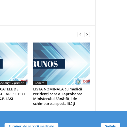
ecialiști / primari
General
ICATELE DE
LISTA NOMINALA cu medicii
T CARE SE POT
rezidenţi care au aprobarea
.P. IASI
Ministerului Sănătăţii de
schimbare a specialităţi
Furnizori de servicii medicale
Spitale