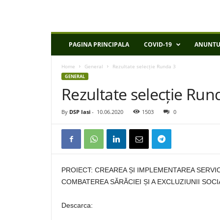
D
PAGINA PRINCIPALA
COVID-19
ANUNTU
S
P
Home
General
Rezultate selecție Runda 3
I
GENERAL
a
Rezultate selecție Run
s
i
By
DSP Iasi
-
10.06.2020
1503
0
PROIECT: CREAREA ȘI IMPLEMENTAREA SERVI
COMBATEREA SĂRĂCIEI ȘI A EXCLUZIUNII SOCIA
Descarca: