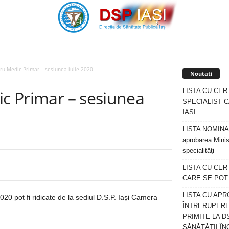
tru Medic Primar – sesiunea iulie 2020
Noutati
LISTA CU CER
ic Primar – sesiunea
SPECIALIST C
IASI
LISTA NOMINALA
aprobarea Minis
specialităţi
LISTA CU CE
CARE SE POT R
LISTA CU APR
020 pot fi ridicate de la sediul D.S.P. Iași Camera
ÎNTRERUPERE
PRIMITE LA D
SĂNĂTĂȚII ÎN