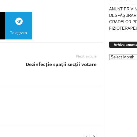
ANUNȚ PRIVI
DESFĂŞURARE
GRADELOR P
FIZIOTERAPEU
Telegram
Arhiva anuntu
Next article
Dezinfecție spații secții votare