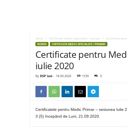
D
S
P
Home
Certificate medici specialiști / primari
Certificate pen
I
RUNOS
CERTIFICATE MEDICI SPECIALIȘTI / PRIMARI
a
Certificate pentru Med
s
i
iulie 2020
By
DSP Iasi
-
18.09.2020
1539
0
Certificatele pentru Medic Primar – sesiunea Iulie 2
3 (5) începând de Luni, 21.09.2020.