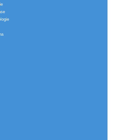
ie
ase
logie
na