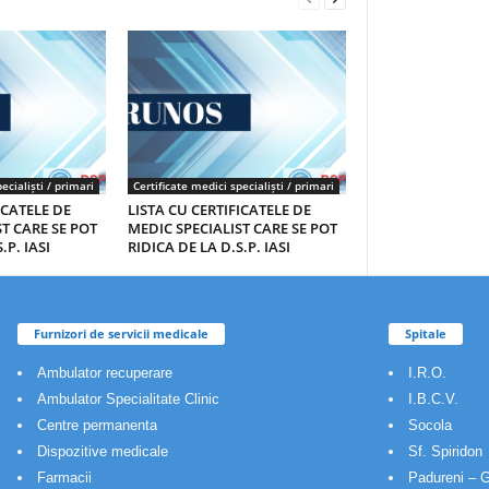
ecialiști / primari
Certificate medici specialiști / primari
ICATELE DE
LISTA CU CERTIFICATELE DE
T CARE SE POT
MEDIC SPECIALIST CARE SE POT
.P. IASI
RIDICA DE LA D.S.P. IASI
Furnizori de servicii medicale
Spitale
Ambulator recuperare
I.R.O.
Ambulator Specialitate Clinic
I.B.C.V.
Centre permanenta
Socola
Dispozitive medicale
Sf. Spiridon
Farmacii
Padureni – G