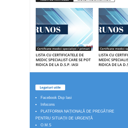
Certificate medici specialiști / primari
Certificate medici sp
LISTA CU CERTIFICATELE DE
LISTA CU CERTIF
MEDIC SPECIALIST CARE SE POT
MEDIC SPECIALIS
RIDICA DE LA D.S.P. IASI
RIDICA DE LA D.S
Legaturi utile
Facebook Dsp Iasi
Infocons
PLATFORMA NAȚIONALĂ DE PREGĂTIRE
PENTRU SITUAȚII DE URGENȚĂ
O.M.S