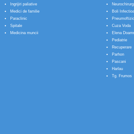
Ingrijiri paliative
Neurochirurg
Medici de familie
Boli Infectio
Paraclinic
Pneumoftizio
Spitale
Cuza Voda
Medicina muncii
Elena Doam
Pediatrie
Recuperare
Parhon
Pascani
Harlau
Tg. Frumos