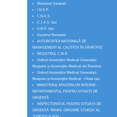
Ministerul Sanatatii
I.N.S.P.
C.N.A.S.
C.J.A.S. Iasi
U.M.F. Iasi
Guvernul Romaniei
AUTORITATEA NAȚIONALĂ DE
MANAGEMENT AL CALITĂȚII ÎN SĂNĂTATE
REGISTRUL C.M.R.
Ordinul Asistenţilor Medicali Generalişti,
Moaşelor şi Asistenţilor Medicali din România
Ordinul Asistenţilor Medicali Generalişti,
Moaşelor şi Asistenţilor Medicali - Filiala Iași
MINISTERUL AFACERILOR INTERNE -
DEPARTAMENTUL PENTRU SITUAȚII DE
URGENȚĂ
INSPECTORATUL PENTRU SITUAȚII DE
URGENȚĂ “MIHAIL GRIGORE STURZA” AL
JUDETULUI IAȘI -