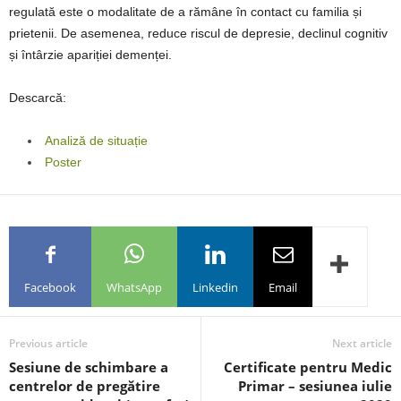
regulată este o modalitate de a rămâne în contact cu familia și
prietenii. De asemenea, reduce riscul de depresie, declinul cognitiv
și întârzie apariției demenței.
Descarcă:
Analiză de situație
Poster
Facebook
WhatsApp
Linkedin
Email
Previous article
Next article
Sesiune de schimbare a
Certificate pentru Medic
centrelor de pregătire
Primar – sesiunea iulie