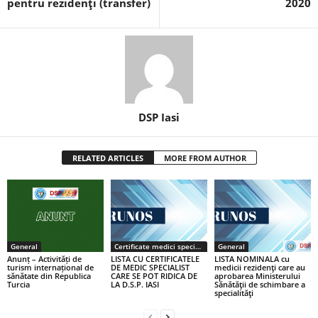
pentru rezidenţi (transfer)
2020
DSP Iasi
RELATED ARTICLES
MORE FROM AUTHOR
General
Certificate medici specialiști / primari
General
Anunț – Activități de
LISTA CU CERTIFICATELE
LISTA NOMINALA cu
turism internațional de
DE MEDIC SPECIALIST
medicii rezidenţi care au
sănătate din Republica
CARE SE POT RIDICA DE
aprobarea Ministerului
Turcia
LA D.S.P. IASI
Sănătăţii de schimbare a
specialităţi