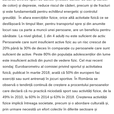
de colon) și depresie, reduce riscul de căderi, precum și de fracturi
și este fundamentală pentru echilibrul energetic și controlul
greutății. În afara exercițiilor fizice, orice altă activitate fizică ce se
desfășoară în timpul liber, pentru transportul spre și din anumite
locuri sau ca parte a muncii unei persoane, are un beneficiu pentru
sănătate. La nivel global, 1 din 4 adulți nu este suficient de activ.
Persoanele care sunt insuficient active fizic au un risc crescut de
20% până la 30% de deces în comparație cu persoanele care sunt
suficient de active. Peste 80% din populația adolescenților din lume
este insuficient activă din punct de vedere fizic. Cel mai recent
sondaj Eurobarometru al comisiei privind sportul și activitatea
fizică, publicat în martie 2018, arată că 50% din europeni fac
exerciții sau sunt antrenați în jocuri sportive. În România se
observă o tendință continuă de creștere a procentului persoanelor
care declară că nu practică niciodată sport sau activități fizice, de la
49% în 2010, la 60% în 2014 și 63% în 2018. Creșterea activității
fizice implică întreaga societate, precum și o abordare culturală și,
prin urmare necesită un efort colectiv în diferite sectoare și