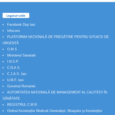
Legaturi utile
Facebook Dsp Iasi
Infocons
PLATFORMA NAȚIONALĂ DE PREGĂTIRE PENTRU SITUAȚII DE
URGENȚĂ
O.M.S
Ministerul Sanatatii
I.N.S.P.
C.N.A.S.
C.J.A.S. Iasi
U.M.F. Iasi
Guvernul Romaniei
AUTORITATEA NAȚIONALĂ DE MANAGEMENT AL CALITĂȚII ÎN
SĂNĂTATE
REGISTRUL C.M.R.
Ordinul Asistenţilor Medicali Generalişti, Moaşelor şi Asistenţilor