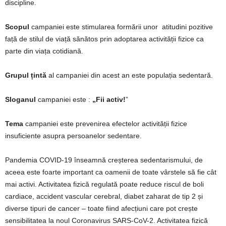
discipline.
Scopul
campaniei este stimularea formării unor atitudini pozitive
față de stilul de viață sănătos prin adoptarea activității fizice ca
parte din viața cotidiană.
Grupul țintă
al campaniei din acest an este populația sedentară.
Sloganul
campaniei este :
„Fii activ!
”
Tema
campaniei este prevenirea efectelor activității fizice
insuficiente asupra persoanelor sedentare.
Pandemia COVID-19 înseamnă creșterea sedentarismului, de
aceea este foarte important ca oamenii de toate vârstele să fie cât
mai activi. Activitatea fizică regulată poate reduce riscul de boli
cardiace, accident vascular cerebral, diabet zaharat de tip 2 și
diverse tipuri de cancer – toate fiind afecțiuni care pot crește
sensibilitatea la noul Coronavirus SARS-CoV-2. Activitatea fizică