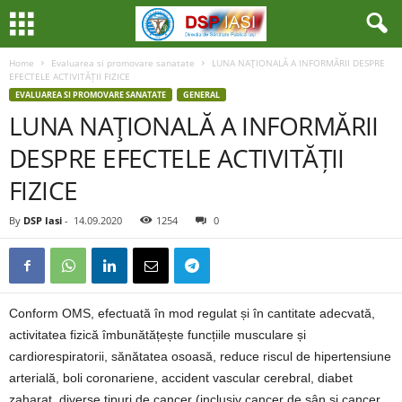
Home
Evaluarea si promovare sanatate
LUNA NAŢIONALĂ A INFORMĂRII DESPRE
EFECTELE ACTIVITĂȚII FIZICE
EVALUAREA SI PROMOVARE SANATATE
GENERAL
LUNA NAŢIONALĂ A INFORMĂRII
DESPRE EFECTELE ACTIVITĂȚII
FIZICE
By
DSP Iasi
-
14.09.2020
1254
0
Conform OMS, efectuată în mod regulat și în cantitate adecvată,
activitatea fizică îmbunătățește funcțiile musculare și
cardiorespiratorii, sănătatea osoasă, reduce riscul de hipertensiune
arterială, boli coronariene, accident vascular cerebral, diabet
zaharat, diverse tipuri de cancer (inclusiv cancer de sân și cancer