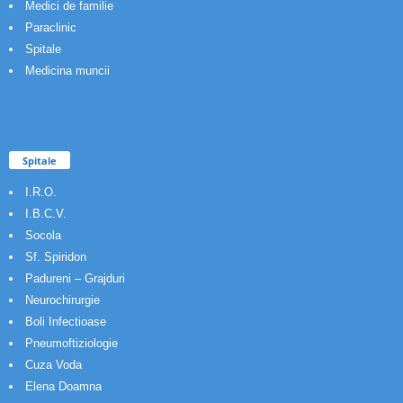
Medici de familie
Paraclinic
Spitale
Medicina muncii
Spitale
I.R.O.
I.B.C.V.
Socola
Sf. Spiridon
Padureni – Grajduri
Neurochirurgie
Boli Infectioase
Pneumoftiziologie
Cuza Voda
Elena Doamna