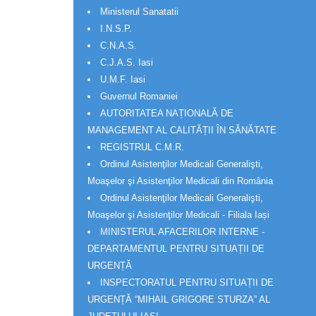
Ministerul Sanatatii
I.N.S.P.
C.N.A.S.
C.J.A.S. Iasi
U.M.F. Iasi
Guvernul Romaniei
AUTORITATEA NAȚIONALĂ DE
MANAGEMENT AL CALITĂȚII ÎN SĂNĂTATE
REGISTRUL C.M.R.
Ordinul Asistenţilor Medicali Generalişti,
Moaşelor şi Asistenţilor Medicali din România
Ordinul Asistenţilor Medicali Generalişti,
Moaşelor şi Asistenţilor Medicali - Filiala Iași
MINISTERUL AFACERILOR INTERNE -
DEPARTAMENTUL PENTRU SITUAȚII DE
URGENȚĂ
INSPECTORATUL PENTRU SITUAȚII DE
URGENȚĂ “MIHAIL GRIGORE STURZA” AL