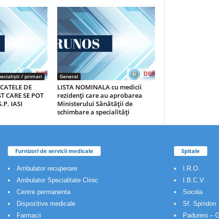
ecialiști / primari
General
ICATELE DE
LISTA NOMINALA cu medicii
T CARE SE POT
rezidenţi care au aprobarea
.P. IASI
Ministerului Sănătăţii de
schimbare a specialităţi
Furnizori de servicii medicale
Spitale
Ambulator recuperare
I.R.O.
Ambulator Specialitate Clinic
I.B.C.V.
Centre permanenta
Socola
Dispozitive medicale
Sf. Spiridon
Farmacii
Padureni – G