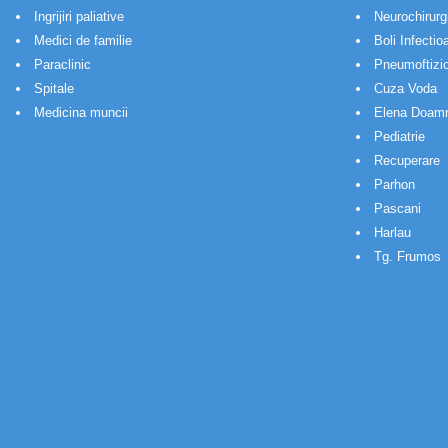
Ingrijiri paliative
Neurochirurg
Medici de familie
Boli Infectio
Paraclinic
Pneumoftizio
Spitale
Cuza Voda
Medicina muncii
Elena Doam
Pediatrie
Recuperare
Parhon
Pascani
Harlau
Tg. Frumos