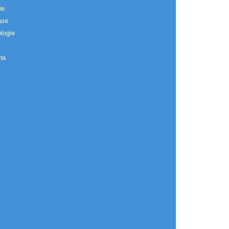
ie
ase
logie
na