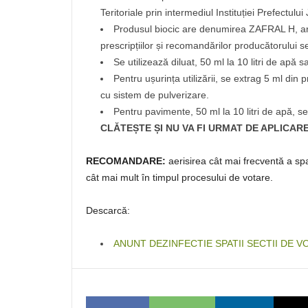
Teritoriale prin intermediul Instituției Prefectului 
Produsul biocic are denumirea ZAFRAL H, are 
prescripțiilor și recomandărilor producătorului se
Se utilizează diluat, 50 ml la 10 litri de apă s
Pentru ușurința utilizării, se extrag 5 ml din
cu sistem de pulverizare.
Pentru pavimente, 50 ml la 10 litri de apă, s
CLĂTEȘTE ȘI NU VA FI URMAT DE APLICA
RECOMANDARE:
aerisirea cât mai frecventă a sp
cât mai mult în timpul procesului de votare.
Descarcă:
ANUNT DEZINFECTIE SPATII SECTII DE V