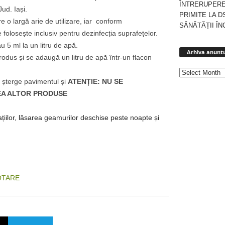
ÎNTRERUPERE
Jud. Iași.
PRIMITE LA D
o largă arie de utilizare, iar conform
SĂNĂTĂȚII ÎN
 folosește inclusiv pentru dezinfecția suprafețelor.
au 5 ml la un litru de apă.
Arhiva anuntu
 produs și se adaugă un litru de apă într-un flacon
e șterge pavimentul și
ATENȚIE: NU SE
REA ALTOR PRODUSE
ațiilor, lăsarea geamurilor deschise peste noapte și
OTARE