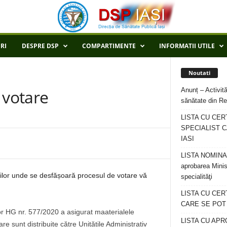
RI
DESPRE DSP
COMPARTIMENTE
INFORMATII UTILE
Noutati
Anunț – Activită
i votare
sănătate din Re
LISTA CU CER
SPECIALIST C
IASI
LISTA NOMINALA
aprobarea Minis
țiilor unde se desfășoară procesul de votare vă
specialităţi
LISTA CU CE
CARE SE POT R
 HG nr. 577/2020 a asigurat maaterialele
LISTA CU APR
re sunt distribuite către Unitățile Administrativ