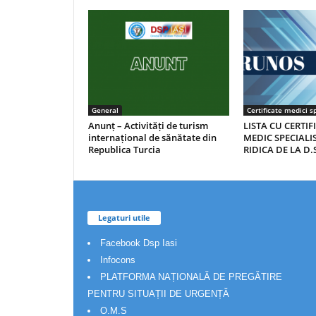
General
Certificate medici sp
Anunț – Activități de turism
LISTA CU CERTIF
internațional de sănătate din
MEDIC SPECIALIS
Republica Turcia
RIDICA DE LA D.S
Legaturi utile
Facebook Dsp Iasi
Infocons
PLATFORMA NAȚIONALĂ DE PREGĂTIRE
PENTRU SITUAȚII DE URGENȚĂ
O.M.S