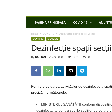
D
PAGINA PRINCIPALA
COVID-19
ANUNTU
S
P
Home
COVID 19
Dezinfecție spații secții votare
I
COVID 19
GENERAL
a
Dezinfecție spații secți
s
i
By
DSP Iasi
-
25.09.2020
1774
0
Pentru efectuarea activităților de dezinfecție a spa
precizăm următoarele:
MINISTERUL SĂNĂTĂȚII conform dispozițiilor
dezinfectante pentru sediile secliilor de votare ca