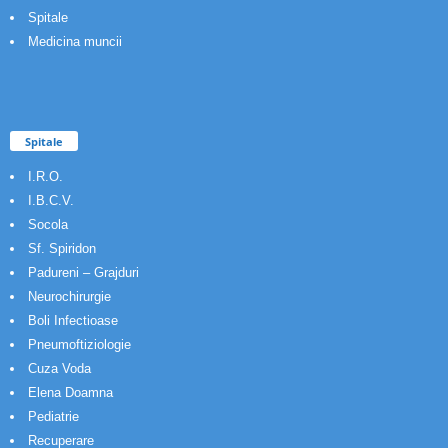
Spitale
Medicina muncii
Spitale
I.R.O.
I.B.C.V.
Socola
Sf. Spiridon
Padureni – Grajduri
Neurochirurgie
Boli Infectioase
Pneumoftiziologie
Cuza Voda
Elena Doamna
Pediatrie
Recuperare