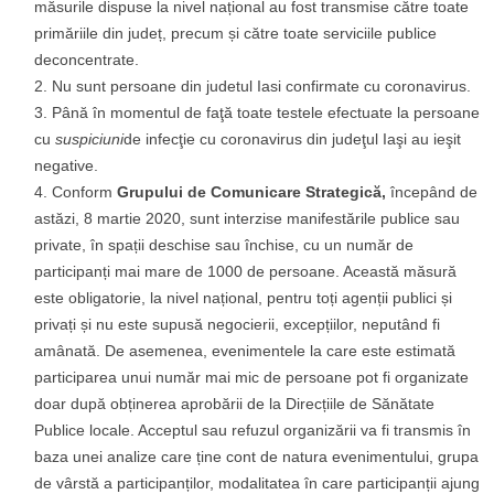
măsurile dispuse la nivel național au fost transmise către toate
primăriile din județ, precum și către toate serviciile publice
deconcentrate.
Nu sunt persoane din judetul Iasi confirmate cu coronavirus.
Până în momentul de faţă toate testele efectuate la persoane
cu
suspiciuni
de infecţie cu coronavirus din judeţul Iaşi au ieşit
negative.
Conform
Grupului de Comunicare Strategică,
începând de
astăzi, 8 martie 2020, sunt interzise manifestările publice sau
private, în spații deschise sau închise, cu un număr de
participanți mai mare de 1000 de persoane. Această măsură
este obligatorie, la nivel național, pentru toți agenții publici și
privați și nu este supusă negocierii, excepțiilor, neputând fi
amânată. De asemenea, evenimentele la care este estimată
participarea unui număr mai mic de persoane pot fi organizate
doar după obținerea aprobării de la Direcțiile de Sănătate
Publice locale. Acceptul sau refuzul organizării va fi transmis în
baza unei analize care ține cont de natura evenimentului, grupa
de vârstă a participanților, modalitatea în care participanții ajung