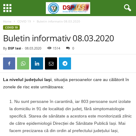
Home
COVID 19
Buletin informativ 08.03.2020
COVID 19
Buletin informativ 08.03.2020
By
DSP Iasi
-
08.03.2020
1514
0
La nivelul judeţului Iaşi
, situaţia persoanelor care au călătorit în
zonele de risc este următoarea:
Nu sunt persoane în carantină, iar 803 persoane sunt izolate
la domiciliu in 91 de localitați din județ, fără simptomatologie
specifică. Starea de sănătate a acestora este monitorizată zilnic
de către epidemiologii Direcției de Sănătate Publică Iași. Mai
facem precizarea că din ordin al prefectului județului Iași,