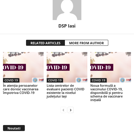
DSP Iasi
RELATED ARTICLES
MORE FROM AUTHOR
COVID 19
COVID 19
COVID 19
În atenția persoanelor
Lista centrelor de
Noua formulă a
care doresc vaccinarea
evaluare pacienți COVID
vaccinului COVID-19,
împotriva COVID-19
existente la nivelul
disponibilă și pentru
județului Iași
schema de vaccinare
inițială
Noutati