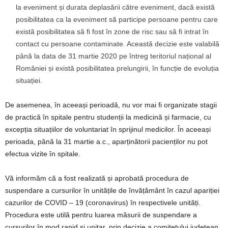
la eveniment și durata deplasării către eveniment, dacă există
posibilitatea ca la eveniment să participe persoane pentru care
există posibilitatea să fi fost în zone de risc sau să fi intrat în
contact cu persoane contaminate. Această decizie este valabilă
până la data de 31 martie 2020 pe întreg teritoriul național al
României și există posibilitatea prelungirii, în funcție de evoluția
situației.
De asemenea, în aceeași perioadă, nu vor mai fi organizate stagii
de practică în spitale pentru studenții la medicină și farmacie, cu
excepția situațiilor de voluntariat în sprijinul medicilor. În aceeași
perioada, până la 31 martie a.c., aparținătorii pacienților nu pot
efectua vizite în spitale.
Vă informăm că a fost realizată și aprobată procedura de
suspendare a cursurilor în unitățile de învățământ în cazul apariției
cazurilor de COVID – 19 (coronavirus) în respectivele unități.
Procedura este utilă pentru luarea măsurii de suspendare a
cursurilor în mod rapid și unitar, prin decizie a comitetului județean