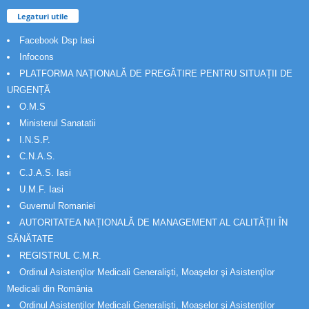
Legaturi utile
Facebook Dsp Iasi
Infocons
PLATFORMA NAȚIONALĂ DE PREGĂTIRE PENTRU SITUAȚII DE
URGENȚĂ
O.M.S
Ministerul Sanatatii
I.N.S.P.
C.N.A.S.
C.J.A.S. Iasi
U.M.F. Iasi
Guvernul Romaniei
AUTORITATEA NAȚIONALĂ DE MANAGEMENT AL CALITĂȚII ÎN
SĂNĂTATE
REGISTRUL C.M.R.
Ordinul Asistenţilor Medicali Generalişti, Moaşelor şi Asistenţilor
Medicali din România
Ordinul Asistenţilor Medicali Generalişti, Moaşelor şi Asistenţilor