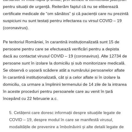
pentru situații de urgență. Reiterăm faptul că nu se eliberează
certificate medicale de “om sănătos” și că pacienții care nu prezintă
suspiciuni nu sunt testați pentru infectarea cu virsul COVID – 19
(coronavirus).
Pe teritoriul României, în carantină instituționalizată sunt 15 de
persoane pentru care se efectuează verificări pentru a depista
dacă au contactat virusul COVID – 19 (coronavirus). Alte 12734 de
persoane sunt în izolare la domiciliu și sub monitorizare medicală.
Se observă o ușoară scădere atât a numărului persoanelor aflate
în carantină instituționalizată, cât și a celor aflate si în izolare la
domiciliu, ca urmare a împlinirii termenului de 14 zile de la intrarea
în aceste proceduri pentru persoanele care au venit în țară
începând cu 22 februarie a.c.
Cetățenii care doresc informații despre situațiile legate de
COVID – 19, despre modul în care se manifestă virusul,
modalitățile de prevenire a îmbolnăvirii și alte detalii legate de