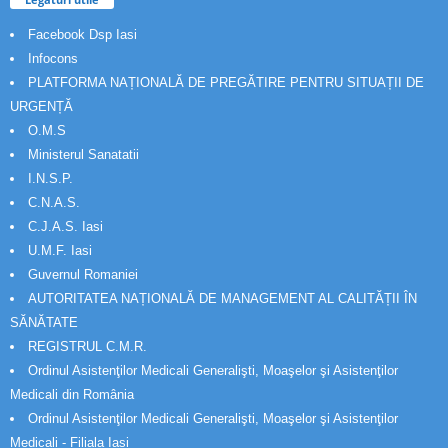
Facebook Dsp Iasi
Infocons
PLATFORMA NAȚIONALĂ DE PREGĂTIRE PENTRU SITUAȚII DE
URGENȚĂ
O.M.S
Ministerul Sanatatii
I.N.S.P.
C.N.A.S.
C.J.A.S. Iasi
U.M.F. Iasi
Guvernul Romaniei
AUTORITATEA NAȚIONALĂ DE MANAGEMENT AL CALITĂȚII ÎN
SĂNĂTATE
REGISTRUL C.M.R.
Ordinul Asistenţilor Medicali Generalişti, Moaşelor şi Asistenţilor
Medicali din România
Ordinul Asistenţilor Medicali Generalişti, Moaşelor şi Asistenţilor
Medicali - Filiala Iași