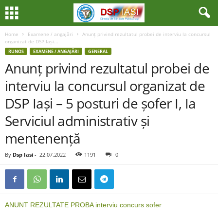
Home
Examene / angajări
Anunț privind rezultatul probei de interviu la concursul
organizat de DSP Iași...
RUNOS
EXAMENE / ANGAJĂRI
GENERAL
Anunț privind rezultatul probei de
interviu la concursul organizat de
DSP Iași – 5 posturi de șofer I, Ia
Serviciul administrativ și
mentenență
By
Dsp Iasi
-
22.07.2022
1191
0
ANUNT REZULTATE PROBA interviu concurs sofer