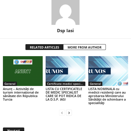
Dsp Iasi
RELATED ARTICLES
MORE FROM AUTHOR
General
Certificate medici specialiști / primari
General
Anunț – Activități de
LISTA CU CERTIFICATELE
LISTA NOMINALA cu
turism internațional de
DE MEDIC SPECIALIST
medicii rezidenţi care au
sănătate din Republica
CARE SE POT RIDICA DE
aprobarea Ministerului
Turcia
LA D.S.P. IASI
Sănătăţii de schimbare a
specialităţi
Noutati