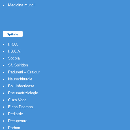
Medicina muncii
Spitale
I.R.O.
I.B.C.V.
Socola
Sf. Spiridon
Padureni – Grajduri
Neurochirurgie
Boli Infectioase
Pneumoftiziologie
Cuza Voda
Elena Doamna
Pediatrie
Recuperare
Parhon