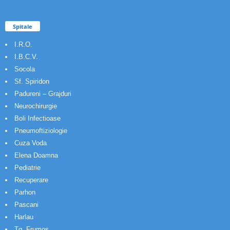
Spitale
I.R.O.
I.B.C.V.
Socola
Sf. Spiridon
Padureni – Grajduri
Neurochirurgie
Boli Infectioase
Pneumoftiziologie
Cuza Voda
Elena Doamna
Pediatrie
Recuperare
Parhon
Pascani
Harlau
Tg. Frumos