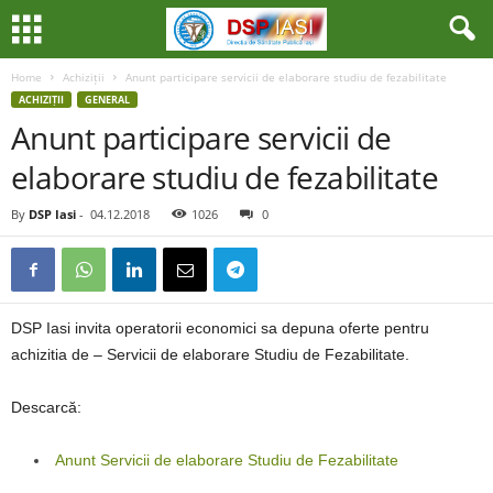
Home
Achiziții
Anunt participare servicii de elaborare studiu de fezabilitate
ACHIZIȚII
GENERAL
Anunt participare servicii de
elaborare studiu de fezabilitate
By
DSP Iasi
-
04.12.2018
1026
0
DSP Iasi invita operatorii economici sa depuna oferte pentru
achizitia de – Servicii de elaborare Studiu de Fezabilitate.
Descarcă:
Anunt Servicii de elaborare Studiu de Fezabilitate