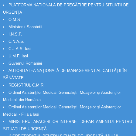
PLATFORMA NAȚIONALĂ DE PREGĂTIRE PENTRU SITUAȚII DE
URGENȚĂ
O.M.S
Ministerul Sanatatii
I.N.S.P.
C.N.A.S.
C.J.A.S. Iasi
U.M.F. Iasi
Guvernul Romaniei
AUTORITATEA NAȚIONALĂ DE MANAGEMENT AL CALITĂȚII ÎN
SĂNĂTATE
REGISTRUL C.M.R.
Ordinul Asistenţilor Medicali Generalişti, Moaşelor şi Asistenţilor
Medicali din România
Ordinul Asistenţilor Medicali Generalişti, Moaşelor şi Asistenţilor
Medicali - Filiala Iași
MINISTERUL AFACERILOR INTERNE - DEPARTAMENTUL PENTRU
SITUAȚII DE URGENȚĂ