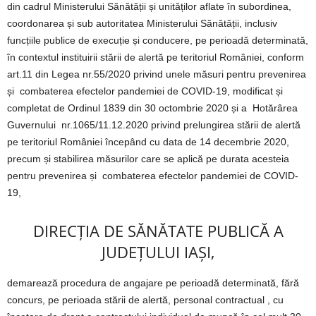
din cadrul Ministerului Sănătății și unităților aflate în subordinea,
coordonarea și sub autoritatea Ministerului Sănătății, inclusiv
funcțiile publice de execuție și conducere, pe perioadă determinată,
în contextul instituirii stării de alertă pe teritoriul României, conform
art.11 din Legea nr.55/2020 privind unele măsuri pentru prevenirea
și combaterea efectelor pandemiei de COVID-19, modificat și
completat de Ordinul 1839 din 30 octombrie 2020 și a Hotărârea
Guvernului nr.1065/11.12.2020 privind prelungirea stării de alertă
pe teritoriul României începând cu data de 14 decembrie 2020,
precum și stabilirea măsurilor care se aplică pe durata acesteia
pentru prevenirea și combaterea efectelor pandemiei de COVID-
19,
DIRECȚIA DE SĂNĂTATE PUBLICĂ A
JUDEȚULUI IAȘI,
demarează procedura de angajare pe perioadă determinată, fără
concurs, pe perioada stării de alertă, personal contractual , cu