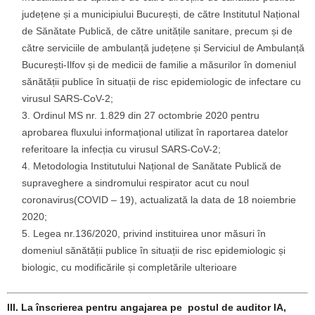
județene și a municipiului București, de către Institutul Național
de Sănătate Publică, de către unitățile sanitare, precum și de
către serviciile de ambulanță județene și Serviciul de Ambulanță
București-Ilfov și de medicii de familie a măsurilor în domeniul
sănătății publice în situații de risc epidemiologic de infectare cu
virusul SARS-CoV-2;
Ordinul MS nr. 1.829 din 27 octombrie 2020 pentru
aprobarea fluxului informațional utilizat în raportarea datelor
referitoare la infecția cu virusul SARS-CoV-2;
Metodologia Institutului Național de Sanătate Publică de
supraveghere a sindromului respirator acut cu noul
coronavirus(COVID – 19), actualizată la data de 18 noiembrie
2020;
Legea nr.136/2020, privind instituirea unor măsuri în
domeniul sănătății publice în situații de risc epidemiologic și
biologic, cu modificările și completările ulterioare
III.
La înscrierea pentru angajarea pe
postul de auditor IA,