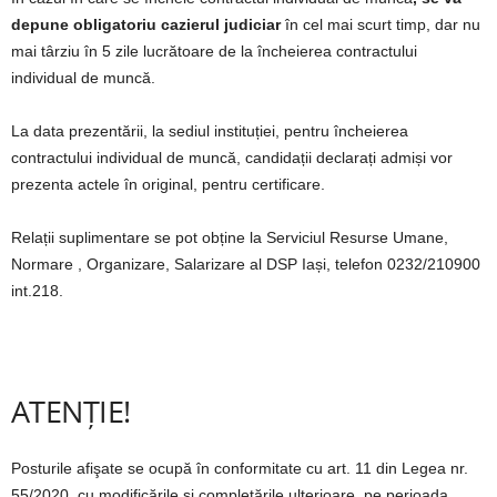
depune obligatoriu cazierul judiciar
în cel mai scurt timp, dar nu
mai târziu în 5 zile lucrătoare de la încheierea contractului
individual de muncă.
La data prezentării, la sediul instituției, pentru încheierea
contractului individual de muncă, candidații declarați admiși vor
prezenta actele în original, pentru certificare.
Relații suplimentare se pot obține la Serviciul Resurse Umane,
Normare , Organizare, Salarizare al DSP Iași, telefon 0232/210900
int.218.
ATENȚIE!
Posturile afişate se ocupă în conformitate cu art. 11 din Legea nr.
55/2020, cu modificările şi completările ulterioare, pe perioada