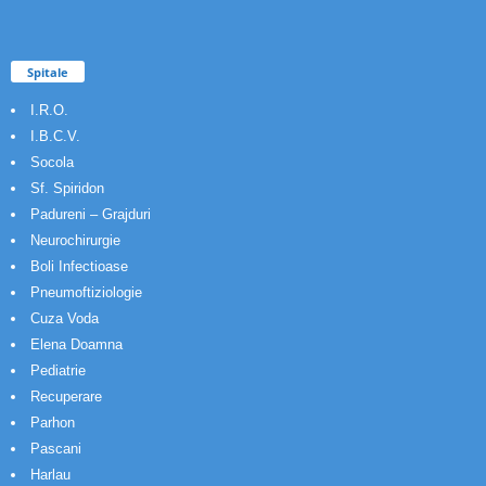
Spitale
I.R.O.
I.B.C.V.
Socola
Sf. Spiridon
Padureni – Grajduri
Neurochirurgie
Boli Infectioase
Pneumoftiziologie
Cuza Voda
Elena Doamna
Pediatrie
Recuperare
Parhon
Pascani
Harlau