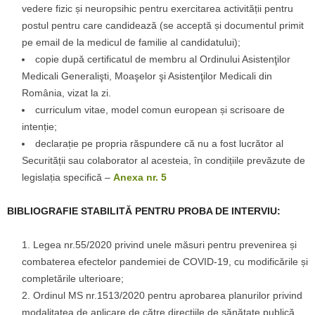
vedere fizic și neuropsihic pentru exercitarea activității pentru
postul pentru care candidează (se acceptă și documentul primit
pe email de la medicul de familie al candidatului);
copie după certificatul de membru al Ordinului Asistenţilor
Medicali Generalişti, Moaşelor şi Asistenţilor Medicali din
România, vizat la zi.
curriculum vitae, model comun european și scrisoare de
intenție;
declarație pe propria răspundere că nu a fost lucrător al
Securității sau colaborator al acesteia, în condițiile prevăzute de
legislația specifică –
Anexa nr. 5
BIBLIOGRAFIE STABILITĂ PENTRU PROBA DE INTERVIU:
Legea nr.55/2020 privind unele măsuri pentru prevenirea și
combaterea efectelor pandemiei de COVID-19, cu modificările și
completările ulterioare;
Ordinul MS nr.1513/2020 pentru aprobarea planurilor privind
modalitatea de aplicare de către direcțiile de sănătate publică