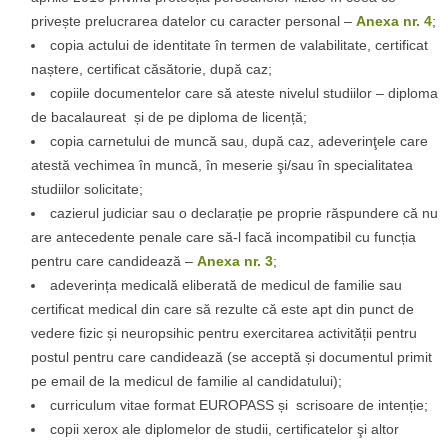
privește prelucrarea datelor cu caracter personal –
Anexa nr. 4
;
copia actului de identitate în termen de valabilitate, certificat
naștere, certificat căsătorie, după caz;
copiile documentelor care să ateste nivelul studiilor – diploma
de bacalaureat și de pe diploma de licență;
copia carnetului de muncă sau, după caz, adeverinţele care
atestă vechimea în muncă, în meserie şi/sau în specialitatea
studiilor solicitate;
cazierul judiciar sau o declarație pe proprie răspundere că nu
are antecedente penale care să-l facă incompatibil cu funcția
pentru care candidează –
Anexa nr. 3
;
adeverința medicală eliberată de medicul de familie sau
certificat medical din care să rezulte că este apt din punct de
vedere fizic și neuropsihic pentru exercitarea activității pentru
postul pentru care candidează (se acceptă și documentul primit
pe email de la medicul de familie al candidatului);
curriculum vitae format EUROPASS și scrisoare de intenție;
copii xerox ale diplomelor de studii, certificatelor şi altor