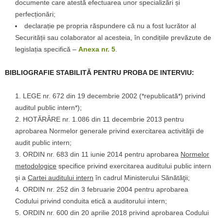
documente care atestă efectuarea unor specializări și
perfecționări;
declarație pe propria răspundere că nu a fost lucrător al
Securității sau colaborator al acesteia, în condițiile prevăzute de
legislația specifică –
Anexa nr. 5
.
BIBLIOGRAFIE STABILITĂ PENTRU PROBA DE INTERVIU:
LEGE nr. 672 din 19 decembrie 2002 (*republicată*) privind
auditul public intern*);
HOTĂRÂRE nr. 1.086 din 11 decembrie 2013 pentru
aprobarea Normelor generale privind exercitarea activităţii de
audit public intern;
ORDIN nr. 683 din 11 iunie 2014 pentru aprobarea
Normelor
metodologice
specifice privind exercitarea auditului public intern
şi a
Cartei auditului intern
în cadrul Ministerului Sănătăţii;
ORDIN nr. 252 din 3 februarie 2004 pentru aprobarea
Codului privind conduita etică a auditorului intern;
ORDIN nr. 600 din 20 aprilie 2018 privind aprobarea Codului