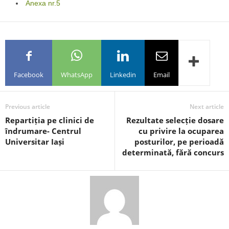
Anexa nr.5
Facebook
WhatsApp
Linkedin
Email
Previous article
Next article
Repartiția pe clinici de
Rezultate selecție dosare
îndrumare- Centrul
cu privire la ocuparea
Universitar Iași
posturilor, pe perioadă
determinată, fără concurs