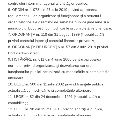
controlului intern managerial al entităţilor publice;
ORDIN nr. 1.078 din 27 iulie 2010 privind aprobarea
regulamentului de organizare şi funcţionare şi a structurii
organizatorice ale direcțiilor de sănătate publică judeșene și a
municipiului București, cu modificările și comjpletările ulterioare;
ORDONANŢA nr. 119 din 31 august 1999 (*republicată*)
privind controlul intern şi controlul financiar preventiv;
ORDONANŢĂ DE URGENŢĂ nr. 57 din 3 iulie 2019 privind
Codul administrativ
HOTĂRÂRE nr. 611 din 4 iunie 2008 pentru aprobarea
normelor privind organizarea şi dezvoltarea carierei
funcţionarilor publici, actualizată cu modificările și completările
ulterioare;
LEGE nr. 500 din 11 iulie 2002 privind finanţele publice,
actualizată cu modificările și completările ulterioare;
LEGE nr. 82 din 24 decembrie 1991 (*republicată*) a
contabilităţii;
LEGE nr. 98 din 19 mai 2016 privind achiziţiile publice,
actualizată cu modificările și completările ulterioare;