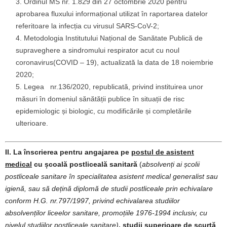
Ordinul MS nr. 1.829 din 27 octombrie 2020 pentru
aprobarea fluxului informațional utilizat în raportarea datelor
referitoare la infecția cu virusul SARS-CoV-2;
Metodologia Institutului Național de Sanătate Publică de
supraveghere a sindromului respirator acut cu noul
coronavirus(COVID – 19), actualizată la data de 18 noiembrie
2020;
Legea nr.136/2020, republicată, privind instituirea unor
măsuri în domeniul sănătății publice în situații de risc
epidemiologic și biologic, cu modificările și completările
ulterioare.
II. La înscrierea pentru angajarea pe
postul de asistent
medical
cu școală postliceală sanitară
(
absolvenți ai
școlii
postliceale sanitare în specialitatea asistent medical generalist sau
igienă, sau să dețină diplomă de studii postliceale prin echivalare
conform H.G. nr.797/1997, privind echivalarea studiilor
absolvenților liceelor sanitare, promoțiile 1976-1994 inclusiv, cu
nivelul studiilor postliceale sanitare)
, studii superioare de scurtă