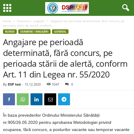
Home
Examene / angajări
Angajare pe perioadă determinată, fără concurs, pe
perioada stării de alertă, conform...
RUNOS
EXAMENE / ANGAJĂRI
GENERAL
Angajare pe perioadă
determinată, fără concurs, pe
perioada stării de alertă, conform
Art. 11 din Legea nr. 55/2020
By
DSP Iasi
-
15.12.2020
5547
0
În baza prevederilor Ordinului Ministerului Sănătății
nr.905/26.05.2020 pentru aprobarea Metodologiei privind
ocuparea, fără concurs, a posturilor vacante sau temporar vacante