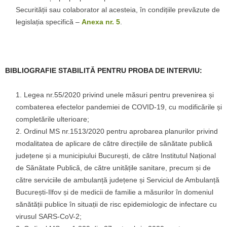
Securității sau colaborator al acesteia, în condițiile prevăzute de
legislația specifică –
Anexa nr. 5
.
BIBLIOGRAFIE STABILITĂ PENTRU PROBA DE INTERVIU
:
Legea nr.55/2020 privind unele măsuri pentru prevenirea și
combaterea efectelor pandemiei de COVID-19, cu modificările și
completările ulterioare;
Ordinul MS nr.1513/2020 pentru aprobarea planurilor privind
modalitatea de aplicare de către direcțiile de sănătate publică
județene și a municipiului București, de către Institutul Național
de Sănătate Publică, de către unitățile sanitare, precum și de
către serviciile de ambulanță județene și Serviciul de Ambulanță
București-Ilfov și de medicii de familie a măsurilor în domeniul
sănătății publice în situații de risc epidemiologic de infectare cu
virusul SARS-CoV-2;