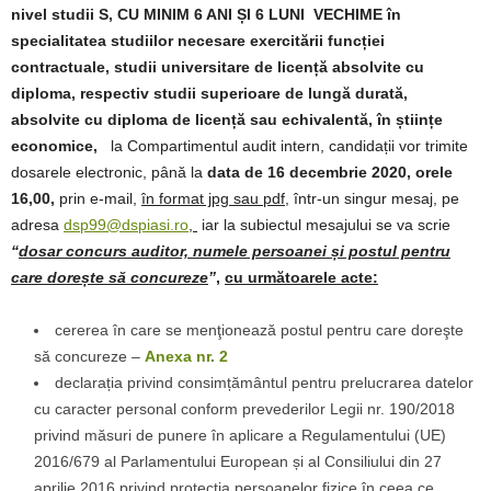
nivel studii S, CU MINIM 6 ANI ȘI 6 LUNI VECHIME
în
specialitatea studiilor necesare exercitării funcției
contractuale, studii universitare de licență absolvite cu
diploma, respectiv studii superioare de lungă durată,
absolvite cu diploma de licență sau echivalentă, în științe
economice,
la Compartimentul audit intern, candidații vor trimite
dosarele electronic, până la
data de 16 decembrie 2020, orele
16,00,
prin e-mail,
în format jpg sau pdf
, într-un singur mesaj, pe
adresa
dsp99@dspiasi.ro
,
iar la subiectul mesajului se va scrie
“
dosar concurs auditor, numele persoanei și postul pentru
care dorește să concureze
”
,
cu următoarele acte
:
cererea în care se menţionează postul pentru care doreşte
să concureze –
Anexa nr. 2
declarația privind consimțământul pentru prelucrarea datelor
cu caracter personal conform prevederilor Legii nr. 190/2018
privind măsuri de punere în aplicare a Regulamentului (UE)
2016/679 al Parlamentului European și al Consiliului din 27
aprilie 2016 privind protecția persoanelor fizice în ceea ce