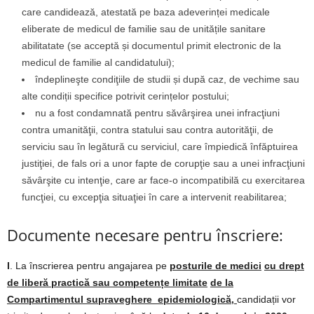
care candidează, atestată pe baza adeverinței medicale
eliberate de medicul de familie sau de unitățile sanitare
abilitatate (se acceptă și documentul primit electronic de la
medicul de familie al candidatului);
îndeplineşte condiţiile de studii și după caz, de vechime sau
alte condiții specifice potrivit cerințelor postului;
nu a fost condamnată pentru săvârşirea unei infracţiuni
contra umanităţii, contra statului sau contra autorităţii, de
serviciu sau în legătură cu serviciul, care împiedică înfăptuirea
justiţiei, de fals ori a unor fapte de corupţie sau a unei infracţiuni
săvârşite cu intenţie, care ar face-o incompatibilă cu exercitarea
funcţiei, cu excepţia situaţiei în care a intervenit reabilitarea;
Documente necesare pentru înscriere:
I
. La înscrierea pentru angajarea pe
posturile de medici
cu drept
de liberă practică sau competențe limitate
de la
Compartimentul supraveghere epidemiologică,
candidații vor