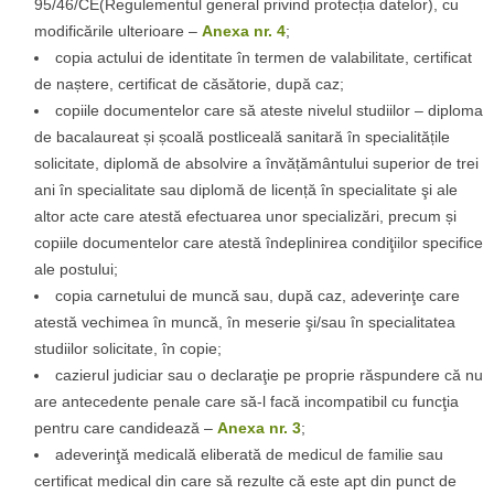
95/46/CE(Regulementul general privind protecția datelor), cu
modificările ulterioare –
Anexa nr. 4
;
copia actului de identitate în termen de valabilitate, certificat
de naștere, certificat de căsătorie, după caz;
copiile documentelor care să ateste nivelul studiilor – diploma
de bacalaureat și școală postliceală sanitară în specialitățile
solicitate, diplomă de absolvire a învățământului superior de trei
ani în specialitate sau diplomă de licență în specialitate şi ale
altor acte care atestă efectuarea unor specializări, precum și
copiile documentelor care atestă îndeplinirea condiţiilor specifice
ale postului;
copia carnetului de muncă sau, după caz, adeverinţe care
atestă vechimea în muncă, în meserie şi/sau în specialitatea
studiilor solicitate, în copie;
cazierul judiciar sau o declaraţie pe proprie răspundere că nu
are antecedente penale care să-l facă incompatibil cu funcţia
pentru care candidează –
Anexa nr. 3
;
adeverinţă medicală eliberată de medicul de familie sau
certificat medical din care să rezulte că este apt din punct de