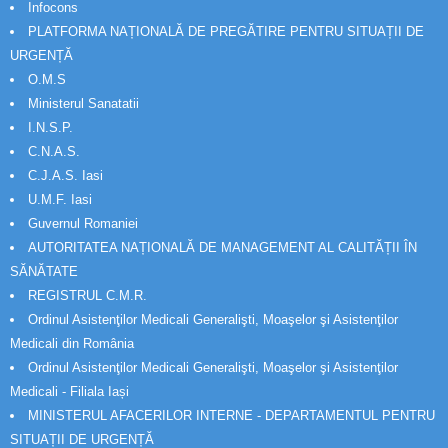
Infocons
PLATFORMA NAȚIONALĂ DE PREGĂTIRE PENTRU SITUAȚII DE
URGENȚĂ
O.M.S
Ministerul Sanatatii
I.N.S.P.
C.N.A.S.
C.J.A.S. Iasi
U.M.F. Iasi
Guvernul Romaniei
AUTORITATEA NAȚIONALĂ DE MANAGEMENT AL CALITĂȚII ÎN
SĂNĂTATE
REGISTRUL C.M.R.
Ordinul Asistenţilor Medicali Generalişti, Moaşelor şi Asistenţilor
Medicali din România
Ordinul Asistenţilor Medicali Generalişti, Moaşelor şi Asistenţilor
Medicali - Filiala Iași
MINISTERUL AFACERILOR INTERNE - DEPARTAMENTUL PENTRU
SITUAȚII DE URGENȚĂ