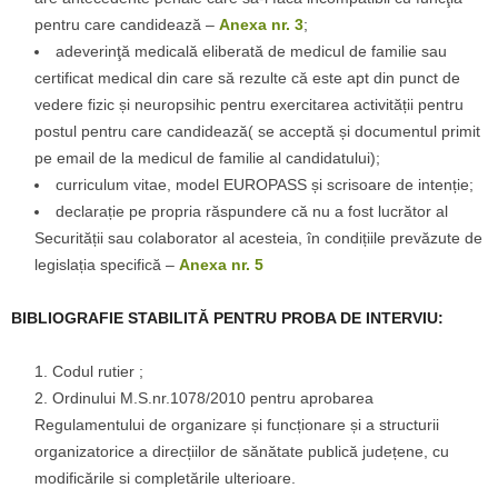
pentru care candidează –
Anexa nr. 3
;
adeverinţă medicală eliberată de medicul de familie sau
certificat medical din care să rezulte că este apt din punct de
vedere fizic și neuropsihic pentru exercitarea activității pentru
postul pentru care candidează( se acceptă și documentul primit
pe email de la medicul de familie al candidatului);
curriculum vitae, model EUROPASS și scrisoare de intenție;
declarație pe propria răspundere că nu a fost lucrător al
Securității sau colaborator al acesteia, în condițiile prevăzute de
legislația specifică –
Anexa nr. 5
BIBLIOGRAFIE STABILITĂ PENTRU PROBA DE INTERVIU:
Codul rutier ;
Ordinului M.S.nr.1078/2010 pentru aprobarea
Regulamentului de organizare și funcționare și a structurii
organizatorice a direcțiilor de sănătate publică județene, cu
modificările si completările ulterioare.