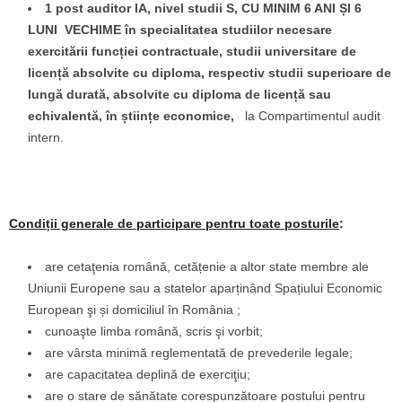
1 post auditor IA, nivel studii S, CU MINIM 6 ANI ȘI 6
LUNI VECHIME în specialitatea studiilor necesare
exercitării funcției contractuale, studii universitare de
licență absolvite cu diploma, respectiv studii superioare de
lungă durată, absolvite cu diploma de licență sau
echivalentă, în științe economice,
la Compartimentul audit
intern.
Condiții generale de participare pentru toate posturile
:
are cetaţenia română, cetățenie a altor state membre ale
Uniunii Europene sau a statelor aparținând Spațiului Economic
European şi și domiciliul în România ;
cunoaşte limba română, scris şi vorbit;
are vârsta minimă reglementată de prevederile legale;
are capacitatea deplină de exerciţiu;
are o stare de sănătate corespunzătoare postului pentru