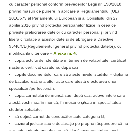
cu caracter personal conform prevederilor Legii nr. 190/2018
privind măsuri de punere în aplicare a Regulamentului (UE)
2016/679 al Parlamentului European și al Consiliului din 27
aprilie 2016 privind protecția persoanelor fizice în ceea ce
privește prelucrarea datelor cu caracter personal și privind
libera circulație a acestor date și de abrogare a Directivei
95/46/CE(Regulementul general privind protecția datelor), cu
modificările ulterioare –
Anexa nr. 4
;
copia actului de identitate în termen de valabilitate, certificat
naștere, certificat căsătorie, după caz;
copiile documentelor care să ateste nivelul studiilor – diploma
de bacalaureat, și a altor acte care atestă efectuarea unor
specializări/perfecționări;
copia carnetului de muncă sau, după caz, adeverinţele care
atestă vechimea în muncă, în meserie şi/sau în specialitatea
studiilor solicitate;
să dețină carnet de conducător auto categoria B;
cazierul judiciar sau o declaraţie pe proprie răspundere că nu
are antecedente penale care să-l facă incompatibil cu funcţia