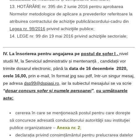
HOTĂRÂRE nr. 395 din 2 iunie 2016 pentru aprobarea
Normelor metodologice de aplicare a prevederilor referitoare la
atribuirea contractului de achiziţie publică/acordului-cadru din
Legea nr. 98/2016
privind achiziţiile publice;
LEGE nr. 99 din 19 mai 2016 privind achiziţiile sectoriale;
IV.
La înscrierea pentru angajarea pe
postul de șofer I ,
nivel
studii M, la Serviciul administrativ și mentenanță , candidații vor
trimite dosarul electronic, până la
data de 16 decembrie 2020,
orele 16,00,
prin e-mail, în format jpg sau pdf, într-un singur mesaj,
pe adresa
dsp99@dspiasi.ro
, iar la subiectul mesajului se va scrie
“
dosar concurs șofer și numele persoanei
”
,
cu următoarele
acte
:
cererea în care se menţionează postul pentru care doreşte
să concureze adresată conducătorului autorităţii sau instituţiei
publice organizatoare –
Anexa nr. 2
;
declarația privind consimțământul pentru prelucrarea datelor