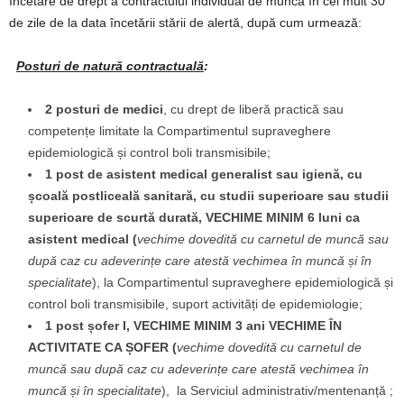
încetare de drept a contractului individual de muncă în cel mult 30
de zile de la data încetării stării de alertă, după cum urmează:
Posturi de natură contractuală
:
2 posturi de medici
, cu drept de liberă practică sau
competențe limitate la Compartimentul supraveghere
epidemiologică și control boli transmisibile;
1 post
de asistent medical
generalist sau igienă, cu
școală postliceală sanitară, cu studii superioare sau studii
superioare de scurtă durată, VECHIME MINIM 6 luni ca
asistent medical (
vechime dovedită cu carnetul de munc
ă sau
după caz cu adeverințe care atestă vechimea în muncă și în
specialitate
), la Compartimentul supraveghere epidemiologică și
control boli transmisibile, suport activități de epidemiologie;
1 post șofer I
, VECHIME MINIM 3 ani VECHIME ÎN
ACTIVITATE CA ȘOFER
(
vechime dovedită cu carnetul de
muncă sau după caz cu adeverințe care atestă vechimea în
muncă și în specialitate
),
la Serviciul administrativ/mentenanță ;