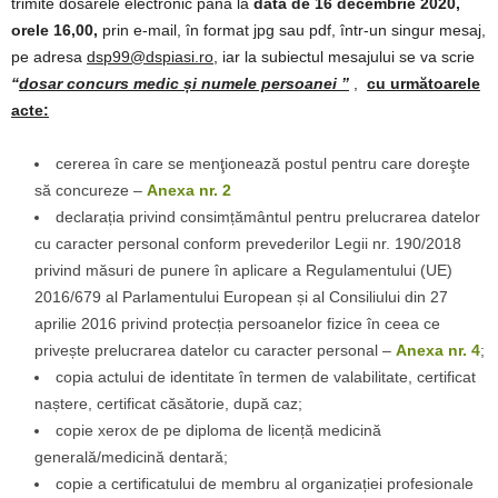
trimite dosarele electronic până la
data de 16 decembrie 2020,
orele 16,00,
prin e-mail, în format jpg sau pdf, într-un singur mesaj,
pe adresa
dsp99@dspiasi.ro,
iar la subiectul mesajului se va scrie
“
dosar concurs medic și numele persoanei ”
,
cu următoarele
acte
:
cererea în care se menţionează postul pentru care doreşte
să concureze –
Anexa nr. 2
declarația privind consimțământul pentru prelucrarea datelor
cu caracter personal conform prevederilor Legii nr. 190/2018
privind măsuri de punere în aplicare a Regulamentului (UE)
2016/679 al Parlamentului European și al Consiliului din 27
aprilie 2016 privind protecția persoanelor fizice în ceea ce
privește prelucrarea datelor cu caracter personal –
Anexa nr. 4
;
copia actului de identitate în termen de valabilitate, certificat
naștere, certificat căsătorie, după caz;
copie xerox de pe diploma de licență medicină
generală/medicină dentară;
copie a certificatului de membru al organizației profesionale