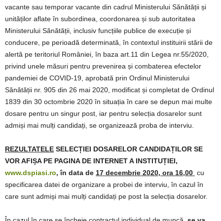
vacante sau temporar vacante din cadrul Ministerului Sănătății și
unităților aflate în subordinea, coordonarea și sub autoritatea
Ministerului Sănătății, inclusiv funcțiile publice de execuție și
conducere, pe perioadă determinată, în contextul instituirii stării de
alertă pe teritoriul României, în baza art.11 din Legea nr.55/2020,
privind unele măsuri pentru prevenirea și combaterea efectelor
pandemiei de COVID-19, aprobată prin Ordinul Ministerului
Sănătății nr. 905 din 26 mai 2020, modificat și completat de Ordinul
1839 din 30 octombrie 2020 în situația în care se depun mai multe
dosare pentru un singur post, iar pentru selecția dosarelor sunt
admiși mai mulți candidați, se organizează proba de interviu.
REZULTATELE
SELECȚIEI DOSARELOR CANDIDAȚILOR SE
VOR AFIȘA PE PAGINA DE INTERNET A INSTITUȚIEI,
www.dspiasi.ro
, în data de
17 decembrie 2020, ora 16,00
cu
specificarea datei de organizare a probei de interviu, în cazul în
care sunt admiși mai mulți candidați pe post la selecția dosarelor.
În cazul în care se încheie contractul individual de muncă
, se va