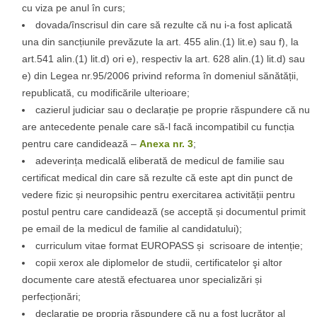
cu viza pe anul în curs;
dovada/înscrisul din care să rezulte că nu i-a fost aplicată
una din sancțiunile prevăzute la art. 455 alin.(1) lit.e) sau f), la
art.541 alin.(1) lit.d) ori e), respectiv la art. 628 alin.(1) lit.d) sau
e) din Legea nr.95/2006 privind reforma în domeniul sănătății,
republicată, cu modificările ulterioare;
cazierul judiciar sau o declarație pe proprie răspundere că nu
are antecedente penale care să-l facă incompatibil cu funcția
pentru care candidează –
Anexa nr. 3
;
adeverința medicală eliberată de medicul de familie sau
certificat medical din care să rezulte că este apt din punct de
vedere fizic și neuropsihic pentru exercitarea activității pentru
postul pentru care candidează (se acceptă și documentul primit
pe email de la medicul de familie al candidatului);
curriculum vitae format EUROPASS și scrisoare de intenție;
copii xerox ale diplomelor de studii, certificatelor şi altor
documente care atestă efectuarea unor specializări și
perfecționări;
declarație pe propria răspundere că nu a fost lucrător al