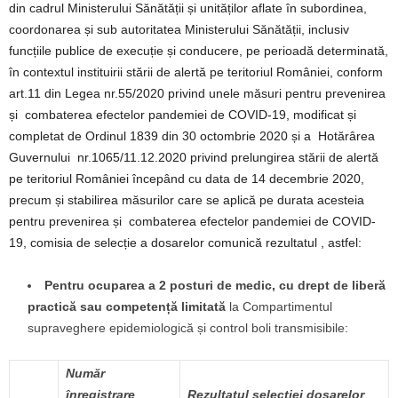
din cadrul Ministerului Sănătății și unităților aflate în subordinea,
coordonarea și sub autoritatea Ministerului Sănătății, inclusiv
funcțiile publice de execuție și conducere, pe perioadă determinată,
în contextul instituirii stării de alertă pe teritoriul României, conform
art.11 din Legea nr.55/2020 privind unele măsuri pentru prevenirea
și combaterea efectelor pandemiei de COVID-19, modificat și
completat de Ordinul 1839 din 30 octombrie 2020 și a Hotărârea
Guvernului nr.1065/11.12.2020 privind prelungirea stării de alertă
pe teritoriul României începând cu data de 14 decembrie 2020,
precum și stabilirea măsurilor care se aplică pe durata acesteia
pentru prevenirea și combaterea efectelor pandemiei de COVID-
19, comisia de selecție a dosarelor comunică rezultatul , astfel:
Pentru ocuparea a 2 posturi de medic, cu drept de liberă
practică
sau competență limitată
la Compartimentul
supraveghere epidemiologică și control boli transmisibile:
Număr
înregistrare
Rezultatul selecției dosarelor