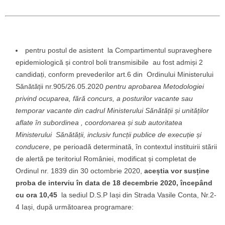
pentru postul de asistent la Compartimentul supraveghere
epidemiologică și control boli transmisibile au fost admiși 2
candidați, conform prevederilor art.6 din Ordinului Ministerului
Sănătății nr.905/26.05.2020
pentru aprobarea Metodologiei
privind ocuparea, fără concurs, a posturilor vacante sau
temporar vacante din cadrul Ministerului Sănătății și unităților
aflate în subordinea , coordonarea și sub autoritatea
Ministerului Sănătății, inclusiv funcții publice de execuție și
conducere
, pe perioadă determinată, în contextul instituirii stării
de alertă pe teritoriul României, modificat și completat de
Ordinul nr. 1839 din 30 octombrie 2020,
aceștia vor susține
proba de interviu în data de 18 decembrie 2020, începând
cu ora 10,45
la sediul D.S.P Iași din Strada Vasile Conta, Nr.2-
4 Iași, după următoarea programare: