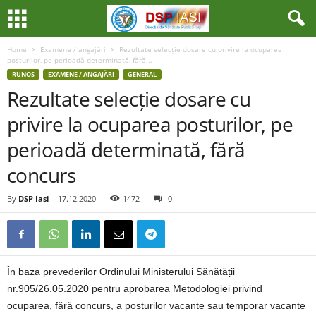
Home
Examene / angajări
Rezultate selecție dosare cu privire la ocuparea
posturilor, pe perioadă determinată, fără...
RUNOS
EXAMENE / ANGAJĂRI
GENERAL
Rezultate selecție dosare cu
privire la ocuparea posturilor, pe
perioadă determinată, fără
concurs
By
DSP Iasi
-
17.12.2020
1472
0
În baza prevederilor Ordinului Ministerului Sănătății
nr.905/26.05.2020 pentru aprobarea Metodologiei privind
ocuparea, fără concurs, a posturilor vacante sau temporar vacante