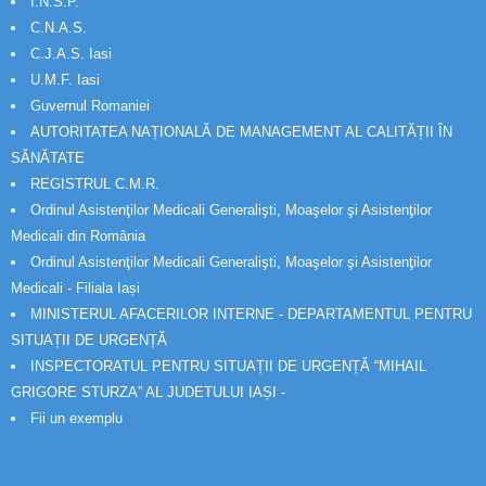
I.N.S.P.
C.N.A.S.
C.J.A.S. Iasi
U.M.F. Iasi
Guvernul Romaniei
AUTORITATEA NAȚIONALĂ DE MANAGEMENT AL CALITĂȚII ÎN
SĂNĂTATE
REGISTRUL C.M.R.
Ordinul Asistenţilor Medicali Generalişti, Moaşelor şi Asistenţilor
Medicali din România
Ordinul Asistenţilor Medicali Generalişti, Moaşelor şi Asistenţilor
Medicali - Filiala Iași
MINISTERUL AFACERILOR INTERNE - DEPARTAMENTUL PENTRU
SITUAȚII DE URGENȚĂ
INSPECTORATUL PENTRU SITUAȚII DE URGENȚĂ “MIHAIL
GRIGORE STURZA” AL JUDETULUI IAȘI -
Fii un exemplu