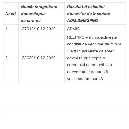
Număr înregistrare
Rezultatul selecției
Nr.crt
dosar depus
dosarelor de înscriere
electronic
ADMIS/RESPINS
1.
37918/16.12.2020
ADMIS
RESPINS – nu îndeplinește
condiția de vechime de minim
3 ani în activitate ca șofer,
2.
38030/16.12.2020
dovedită prin copie a
carnetului de muncă sau
adeverințe care atestă
vechimea în muncă