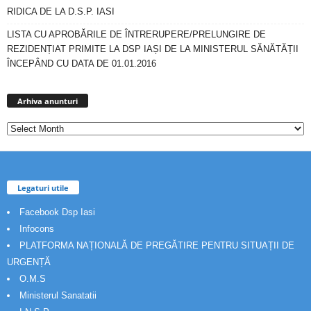
RIDICA DE LA D.S.P. IASI
LISTA CU APROBĂRILE DE ÎNTRERUPERE/PRELUNGIRE DE
REZIDENȚIAT PRIMITE LA DSP IAȘI DE LA MINISTERUL SĂNĂTĂȚII
ÎNCEPÂND CU DATA DE 01.01.2016
Arhiva
anunturi
Arhiva anunturi
Legaturi utile
Facebook Dsp Iasi
Infocons
PLATFORMA NAȚIONALĂ DE PREGĂTIRE PENTRU SITUAȚII DE
URGENȚĂ
O.M.S
Ministerul Sanatatii