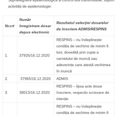
Supraveghere epidemiologică și control boli transmisibile, suport
activități de epidemiologie:
Număr
Rezultatul selecției dosarelor
Nr.crt
înregistrare dosar
de înscriere ADMIS/RESPINS
depus electronic
RESPINS – nu îndeplinește
condiția de vechime de minim 6
luni, dovedită prin copie a
1.
37925/16.12.2020
carnetului de muncă sau
adeverințe care atestă vechimea
în muncă
2.
37965/16.12.2020
ADMIS
RESPINS – lipsa acte dosar
3.
38013/16.12.2020
înscriere, respectiv scrisoare de
intenție
RESPINS – nu îndeplinește
condiția de vechime de minim 6