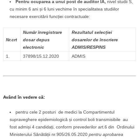
Pentru ocuparea a unui
post de auditor IA,
nivel studii S,
cu minim 6 ani și 6 luni vechime în specialitatea studiilor
necesare exercitării funcției contractuale:
Număr înregistrare
Rezultatul selecției
Nr.crt
dosar depus
dosarelor de înscriere
electronic
ADMIS/RESPINS
1.
37898/15.12.2020
ADMIS
Având în vedere că:
pentru cele 2 posturi de medici la Compartimentul
supraveghere epidemiologică și control boli transmisibile au
fost admiși 4 candidați, conform prevederilor art.6 din Ordinului
Ministerului Sănătății nr.905/26.05.2020
pentru aprobarea