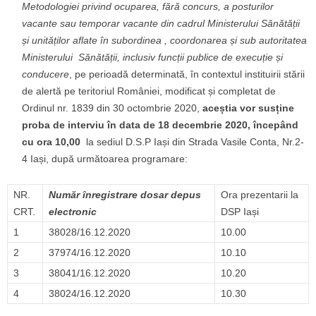
Metodologiei privind ocuparea, fără concurs, a posturilor
vacante sau temporar vacante din cadrul Ministerului Sănătății
și unităților aflate în subordinea , coordonarea și sub autoritatea
Ministerului Sănătății, inclusiv funcții publice de execuție și
conducere
, pe perioadă determinată, în contextul instituirii stării
de alertă pe teritoriul României, modificat și completat de
Ordinul nr. 1839 din 30 octombrie 2020,
aceștia vor susține
proba de interviu în data de 18 decembrie 2020, începând
cu ora 10,00
la sediul D.S.P Iași din Strada Vasile Conta, Nr.2-
4 Iași, după următoarea programare:
NR.
Număr înregistrare dosar depus
Ora prezentarii la
CRT.
electronic
DSP Iași
1
38028/16.12.2020
10.00
2
37974/16.12.2020
10.10
3
38041/16.12.2020
10.20
4
38024/16.12.2020
10.30