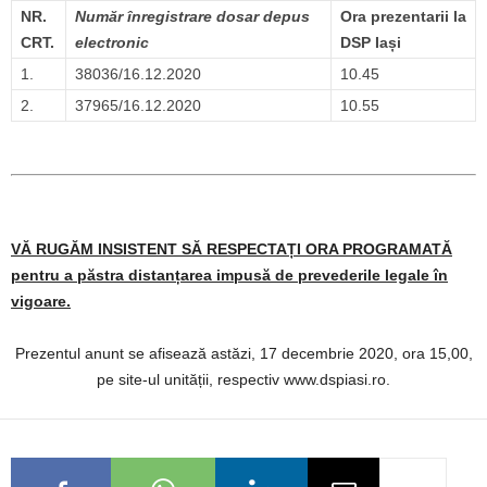
NR.
Număr înregistrare dosar depus
Ora prezentarii la
CRT.
electronic
DSP Iași
1.
38036/16.12.2020
10.45
2.
37965/16.12.2020
10.55
VĂ RUGĂM INSISTENT SĂ RESPECTAȚI ORA PROGRAMATĂ
pentru a păstra distanțarea impusă de prevederile legale în
vigoare.
Prezentul anunt se afisează astăzi, 17 decembrie 2020, ora 15,00,
pe site-ul unității, respectiv www.dspiasi.ro.