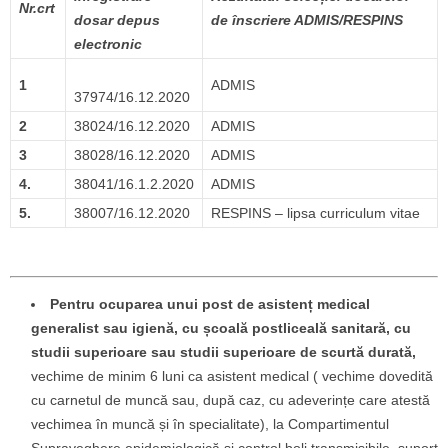
Nr.crt
dosar depus
de înscriere ADMIS/RESPINS
electronic
1
ADMIS
37974/16.12.2020
2
38024/16.12.2020
ADMIS
3
38028/16.12.2020
ADMIS
4.
38041/16.1.2.2020
ADMIS
5.
38007/16.12.2020
RESPINS – lipsa curriculum vitae
Pentru ocuparea unui post de asistenț medical
generalist sau igienă, cu școală postliceală sanitară, cu
studii superioare sau studii superioare de scurtă durată,
vechime de minim 6 luni ca asistent medical ( vechime dovedită
cu carnetul de muncă sau, după caz, cu adeverințe care atestă
vechimea în muncă și în specialitate), la Compartimentul