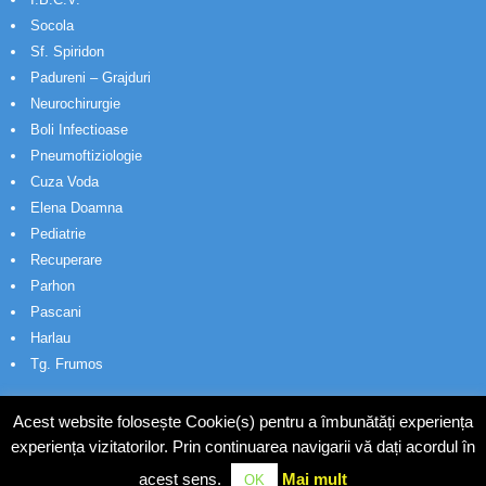
Socola
Sf. Spiridon
Padureni – Grajduri
Neurochirurgie
Boli Infectioase
Pneumoftiziologie
Cuza Voda
Elena Doamna
Pediatrie
Recuperare
Parhon
Pascani
Harlau
Tg. Frumos
Acest website folosește Cookie(s) pentru a îmbunătăți experiența
experiența vizitatorilor. Prin continuarea navigarii vă dați acordul în
acest sens.
Mai mult
OK
© Wakatech