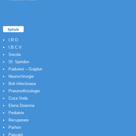
Spitale
I.R.O.
I.B.C.V.
Socola
Sf. Spiridon
Padureni – Grajduri
Neurochirurgie
Boli Infectioase
Pneumoftiziologie
Cuza Voda
Elena Doamna
Pediatrie
Recuperare
Parhon
Pascani