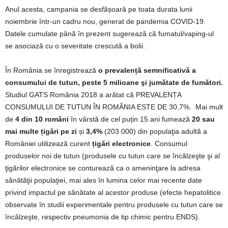
Anul acesta, campania se desfășoară pe toata durata lunii
noiembrie într-un cadru nou, generat de pandemia COVID-19.
Datele cumulate până în prezent sugerează că fumatul/vaping-ul
se asociază cu o severitate crescută a bolii.
În România se înregistrează
o prevalență semnificativă a
consumului de tutun, peste 5 milioane şi jumătate de fumători.
Studiul GATS România 2018 a arătat că PREVALENȚA
CONSUMULUI DE TUTUN ÎN ROMÂNIA ESTE DE 30,7%. Mai mult
de
4 din 10
români
în vârstă de cel puțin 15 ani fumează
20
sau
mai multe țigări pe zi
și
3,4%
(203.000) din populaţia adultă a
României utilizează curent
țigări electronice
. Consumul
produselor noi de tutun (produsele cu tutun care se încălzeşte şi al
ţigărilor electronice se conturează ca o ameninţare la adresa
sănătăţii populaţiei, mai ales în lumina celor mai recente date
privind impactul pe sănătate al acestor produse (efecte hepatolitice
observate în studii experimentale pentru produsele cu tutun care se
încălzeşte, respectiv pneumonia de tip chimic pentru ENDS).