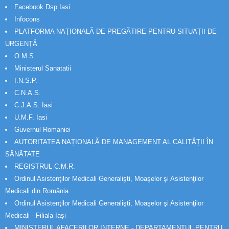
Facebook Dsp Iasi
Infocons
PLATFORMA NAȚIONALĂ DE PREGĂTIRE PENTRU SITUAȚII DE
URGENȚĂ
O.M.S
Ministerul Sanatatii
I.N.S.P.
C.N.A.S.
C.J.A.S. Iasi
U.M.F. Iasi
Guvernul Romaniei
AUTORITATEA NAȚIONALĂ DE MANAGEMENT AL CALITĂȚII ÎN
SĂNĂTATE
REGISTRUL C.M.R.
Ordinul Asistenţilor Medicali Generalişti, Moaşelor şi Asistenţilor
Medicali din România
Ordinul Asistenţilor Medicali Generalişti, Moaşelor şi Asistenţilor
Medicali - Filiala Iași
MINISTERUL AFACERILOR INTERNE - DEPARTAMENTUL PENTRU