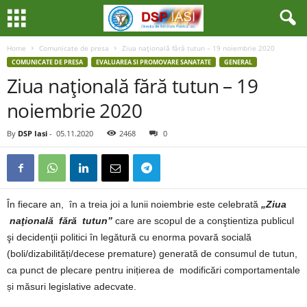
Home
Comunicate de presa
Ziua naţională fără tutun – 19 noiembrie 2020
COMUNICATE DE PRESA
EVALUAREA SI PROMOVARE SANATATE
GENERAL
Ziua naţională fără tutun – 19
noiembrie 2020
By
DSP Iasi
-
05.11.2020
2468
0
În fiecare an, în a treia joi a lunii noiembrie este celebrată
„
Ziua
naţională fără tutun”
care are scopul de a conştientiza publicul
şi decidenţii politici în legătură cu enorma povară socială
(boli/dizabilități/decese premature) generată de consumul de tutun,
ca punct de plecare pentru inițierea de modificări comportamentale
și măsuri legislative adecvate.