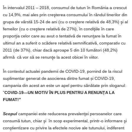
În intervalul 2011 – 2018, consumul de tutun în România a crescut
cu 14,9%, mai ales prin creşterea consumului în rândul tinerilor din
grupa de vârstă 15-24 de ani (cu o creştere relativă de 48,3%) şi al
femeilor (cu o creştere relativă de 27%), în condiţiile în care
proporţia celor care au avut o tentativă de renunţare la fumat în
ultimul an a suferit o scădere relativă semnificativă, comparativ cu
2011 (de 37%), chiar dacă aproape 5 din 10 fumători (48,2%)
afirmă că vor să se renunţe la acest obicei în viitor.
În contextul actualei pandemii de COVID-19, pornind de la riscul
suplimentar generat de asocierea dintre fumat și COVID-19,
campania din acest an este un apel pentru sănătate prin sloganul:
”
COVID-19—UN MOTIV ÎN PLUS PENTRU A RENUNȚA LA
FUMAT
!”
Scopul
campaniei este reducerea prevalenţei persoanelor care
consumă tutun, chiar şi în scop experimental, printr-o informare şi
conştientizare cu privire la efectele nocive ale tutunului, indiferent