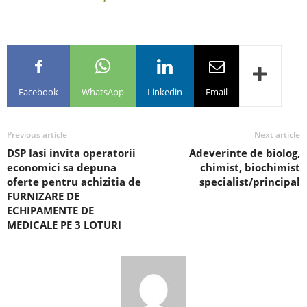
Facebook
WhatsApp
Linkedin
Email
Previous article
Next article
DSP Iasi invita operatorii
Adeverinte de biolog,
economici sa depuna
chimist, biochimist
oferte pentru achizitia de
specialist/principal
FURNIZARE DE
ECHIPAMENTE DE
MEDICALE PE 3 LOTURI