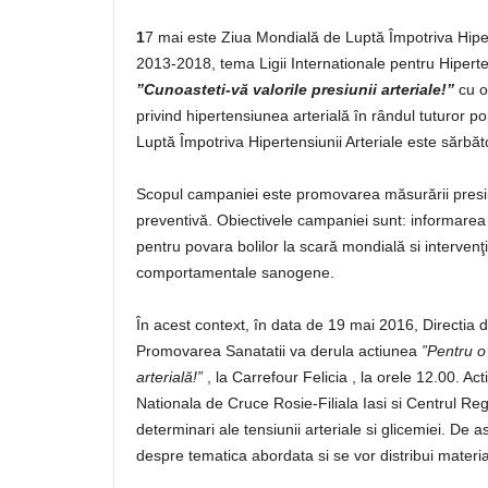
1
7 mai este Ziua Mondială de Luptă Împotriva Hipert
2013-2018, tema Ligii Internationale pentru Hiper
”Cunoasteti-vă valorile presiunii arteriale!”
cu ob
privind hipertensiunea arterială în rândul tuturor po
Luptă Împotriva Hipertensiunii Arteriale este sărbă
Scopul campaniei este promovarea măsurării presiuni
preventivă. Obiectivele campaniei sunt: informarea 
pentru povara bolilor la scară mondială si interven
comportamentale sanogene.
În acest context, în data de 19 mai 2016, Directia 
Promovarea Sanatatii va derula actiunea
”Pentru o
arterială!”
, la Carrefour Felicia , la orele 12.00. A
Nationala de Cruce Rosie-Filiala Iasi si Centrul Re
determinari ale tensiunii arteriale si glicemiei. De 
despre tematica abordata si se vor distribui materia