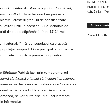
ÎNTRERUPERE
PRIMITE LA D
ensiunii Arteriale. Pentru o perioadă de 5 ani,
SĂNĂTĂȚII ÎN
tensiune (World Hypertension League) este
iectivul cresterii gradului de constientizare
Arhiva anuntu
pulatiilor lumii. În acest an, Ziua Mondială de
torită timp de o săptămână, între
17-24 mai
.
i arteriale în rândul populaţiei ca practică
populaţiei asupra HTA ca principal factor de risc
ţii educative menite a promova deprinderi
de Sănătate Publică Iasi, prin compartimentul
 inimă sănătoasă e timpul să-ti cunosti presiunea
ctiunea se va desfasura in colaborare cu Societatea
gional de Sanatate Publica Iasi. Se vor face
asemenea, se vor purta discutii cu cei interesati
le informative.