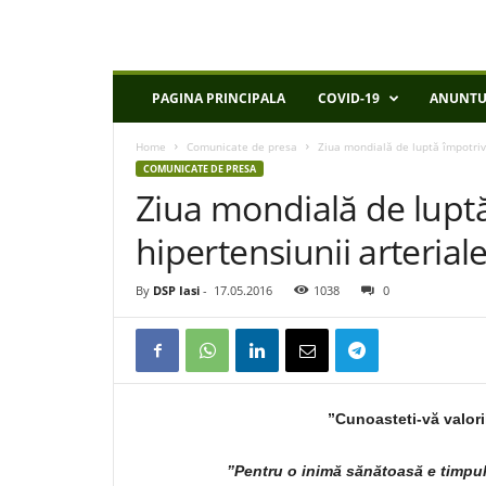
D
PAGINA PRINCIPALA
COVID-19
ANUNTU
S
P
Home
Comunicate de presa
Ziua mondială de luptă împotriva
I
COMUNICATE DE PRESA
a
Ziua mondială de lupt
s
i
hipertensiunii arterial
By
DSP Iasi
-
17.05.2016
1038
0
”Cunoasteti-vă valoril
”Pentru o inimă sănătoasă e timpul 