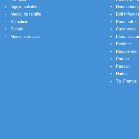
Ingrijiri paliative
Neurochirurg
Medici de familie
Boli Infectio
Paraclinic
Pneumoftizio
Spitale
Cuza Voda
Medicina muncii
Elena Doam
Pediatrie
Recuperare
Parhon
Pascani
Harlau
Tg. Frumos