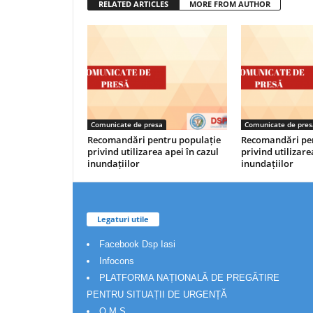
RELATED ARTICLES
MORE FROM AUTHOR
Comunicate de presa
Comunicate de pres
Recomandări pentru populație
Recomandări pen
privind utilizarea apei în cazul
privind utilizare
inundațiilor
inundațiilor
Legaturi utile
Facebook Dsp Iasi
Infocons
PLATFORMA NAȚIONALĂ DE PREGĂTIRE
PENTRU SITUAȚII DE URGENȚĂ
O.M.S