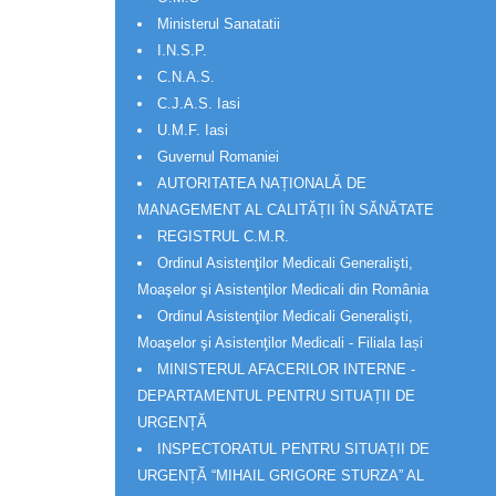
Ministerul Sanatatii
I.N.S.P.
C.N.A.S.
C.J.A.S. Iasi
U.M.F. Iasi
Guvernul Romaniei
AUTORITATEA NAȚIONALĂ DE
MANAGEMENT AL CALITĂȚII ÎN SĂNĂTATE
REGISTRUL C.M.R.
Ordinul Asistenţilor Medicali Generalişti,
Moaşelor şi Asistenţilor Medicali din România
Ordinul Asistenţilor Medicali Generalişti,
Moaşelor şi Asistenţilor Medicali - Filiala Iași
MINISTERUL AFACERILOR INTERNE -
DEPARTAMENTUL PENTRU SITUAȚII DE
URGENȚĂ
INSPECTORATUL PENTRU SITUAȚII DE
URGENȚĂ “MIHAIL GRIGORE STURZA” AL