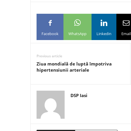
Facebook
WhatsApp
Linkedin
Email
Previous article
Ziua mondială de luptă împotriva
hipertensiunii arteriale
DSP Iasi