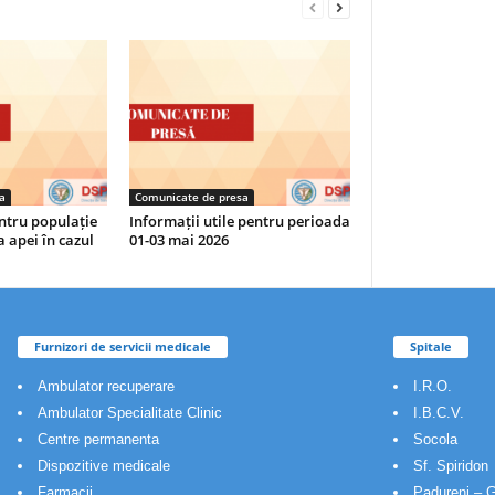
a
Comunicate de presa
tru populație
Informații utile pentru perioada
a apei în cazul
01-03 mai 2026
Furnizori de servicii medicale
Spitale
Ambulator recuperare
I.R.O.
Ambulator Specialitate Clinic
I.B.C.V.
Centre permanenta
Socola
Dispozitive medicale
Sf. Spiridon
Farmacii
Padureni – G