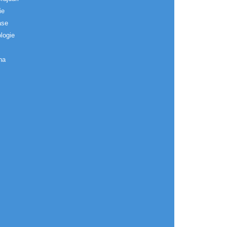
ie
ase
logie
na