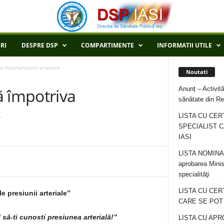
RI
DESPRE DSP
COMPARTIMENTE
INFORMATII UTILE
 hipertensiunii arteriale
Noutati
Anunț – Activită
ă împotriva
sănătate din Re
e
LISTA CU CER
SPECIALIST C
IASI
LISTA NOMINALA
aprobarea Minis
specialităţi
LISTA CU CE
e presiunii arteriale”
CARE SE POT R
să-ti cunosti presiunea arterială!”
LISTA CU APR