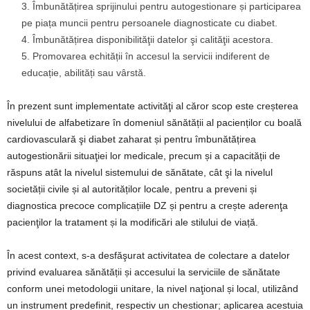
Îmbunătățirea sprijinului pentru autogestionare și participarea
pe piața muncii pentru persoanele diagnosticate cu diabet.
Îmbunătățirea disponibilităţii datelor şi calităţii acestora.
Promovarea echității în accesul la servicii indiferent de
educație, abilități sau vârstă.
În prezent sunt implementate activităţi al căror scop este creșterea
nivelului de alfabetizare în domeniul sănătății al pacienților cu boală
cardiovasculară şi diabet zaharat și pentru îmbunătățirea
autogestionării situaţiei lor medicale, precum și a capacității de
răspuns atât la nivelul sistemului de sănătate, cât şi la nivelul
societății civile și al autorităților locale, pentru a preveni și
diagnostica precoce complicațiile DZ și pentru a crește aderenţa
pacienţilor la tratament și la modificări ale stilului de viață.
În acest context, s-a desfăşurat activitatea de colectare a datelor
privind evaluarea sănătății și accesului la serviciile de sănătate
conform unei metodologii unitare, la nivel naţional și local, utilizând
un instrument predefinit, respectiv un chestionar; aplicarea acestuia