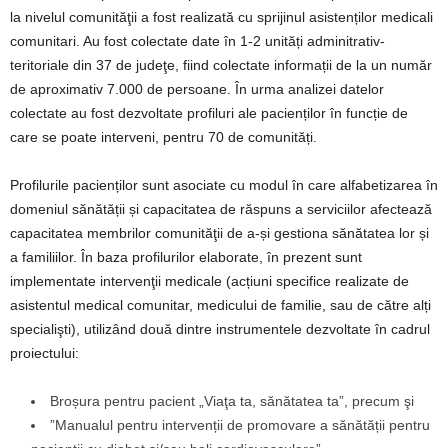
la nivelul comunităţii a fost realizată cu sprijinul asistenților medicali
comunitari. Au fost colectate date în 1-2 unități adminitrativ-
teritoriale din 37 de judeţe, fiind colectate informații de la un număr
de aproximativ 7.000 de persoane. În urma analizei datelor
colectate au fost dezvoltate profiluri ale pacienților în funcție de
care se poate interveni, pentru 70 de comunități.
Profilurile pacienților sunt asociate cu modul în care alfabetizarea în
domeniul sănătății și capacitatea de răspuns a serviciilor afectează
capacitatea membrilor comunităţii de a-și gestiona sănătatea lor și
a familiilor. În baza profilurilor elaborate, în prezent sunt
implementate intervenţii medicale (acțiuni specifice realizate de
asistentul medical comunitar, medicului de familie, sau de către alți
specialişti), utilizând două dintre instrumentele dezvoltate în cadrul
proiectului:
Broșura pentru pacient „Viaţa ta, sănătatea ta”, precum şi
”Manualul pentru intervenții de promovare a sănătății pentru