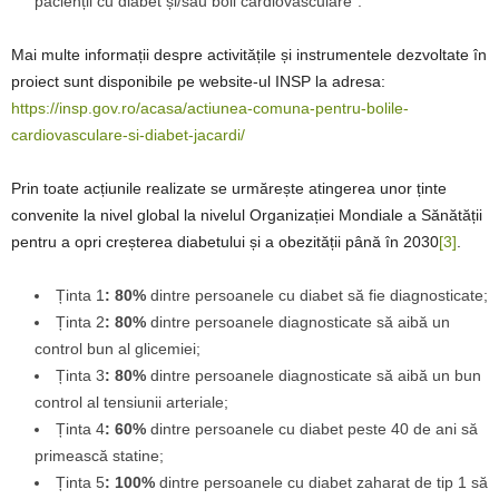
pacienții cu diabet și/sau boli cardiovasculare”.
Mai multe informații despre activitățile și instrumentele dezvoltate în
proiect sunt disponibile pe website-ul INSP la adresa:
https://insp.gov.ro/acasa/actiunea-comuna-pentru-bolile-
cardiovasculare-si-diabet-jacardi/
Prin toate acțiunile realizate se urmărește atingerea unor ținte
convenite la nivel global la nivelul Organizației Mondiale a Sănătății
pentru a opri creșterea diabetului și a obezității până în 2030
[3]
.
Ținta 1
: 80%
dintre persoanele cu diabet să fie diagnosticate;
Ținta 2
: 80%
dintre persoanele diagnosticate să aibă un
control bun al glicemiei;
Ținta 3
: 80%
dintre persoanele diagnosticate să aibă un bun
control al tensiunii arteriale;
Ținta 4
: 60%
dintre persoanele cu diabet peste 40 de ani să
primească statine;
Ținta 5
: 100%
dintre persoanele cu diabet zaharat de tip 1 să