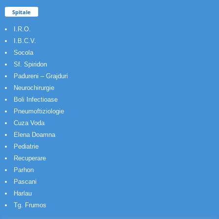
Spitale
I.R.O.
I.B.C.V.
Socola
Sf. Spiridon
Padureni – Grajduri
Neurochirurgie
Boli Infectioase
Pneumoftiziologie
Cuza Voda
Elena Doamna
Pediatrie
Recuperare
Parhon
Pascani
Harlau
Tg. Frumos