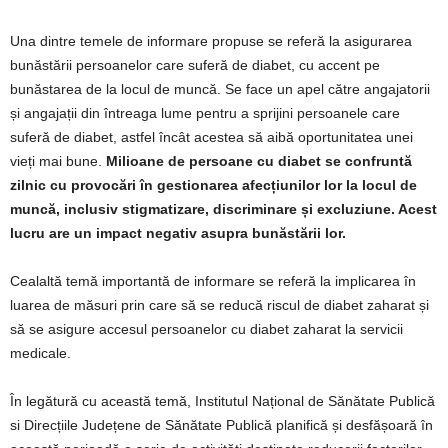
Una dintre temele de informare propuse se referă la asigurarea
bunăstării persoanelor care suferă de diabet, cu accent pe
bunăstarea de la locul de muncă. Se face un apel către angajatorii
și angajații din întreaga lume pentru a sprijini persoanele care
suferă de diabet, astfel încât acestea să aibă oportunitatea unei
vieți mai bune.
Milioane de persoane cu diabet se confruntă
zilnic cu provocări în gestionarea afecțiunilor lor la locul de
muncă, inclusiv stigmatizare, discriminare și excluziune. Acest
lucru are un impact negativ asupra bunăstării lor.
Cealaltă temă importantă de informare se referă la implicarea în
luarea de măsuri prin care să se reducă riscul de diabet zaharat și
să se asigure accesul persoanelor cu diabet zaharat la servicii
medicale.
În legătură cu această temă, Institutul Național de Sănătate Publică
si Direcțiile Județene de Sănătate Publică planifică și desfășoară în