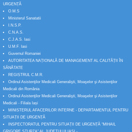
URGENȚĂ
O.M.S
Ministerul Sanatatii
I.N.S.P.
C.N.A.S.
C.J.A.S. Iasi
U.M.F. Iasi
Guvernul Romaniei
AUTORITATEA NAȚIONALĂ DE MANAGEMENT AL CALITĂȚII ÎN
SĂNĂTATE
REGISTRUL C.M.R.
Ordinul Asistenţilor Medicali Generalişti, Moaşelor şi Asistenţilor
Medicali din România
Ordinul Asistenţilor Medicali Generalişti, Moaşelor şi Asistenţilor
Medicali - Filiala Iași
MINISTERUL AFACERILOR INTERNE - DEPARTAMENTUL PENTRU
SITUAȚII DE URGENȚĂ
INSPECTORATUL PENTRU SITUAȚII DE URGENȚĂ “MIHAIL
GRIGORE STURZA” AL JUDETULUI IAȘI -