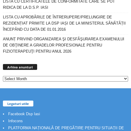
LISTA CU CERTIFICATELE DE CONFORMITATE CARE SE POT
RIDICA DE LA D.S.P. IASI
LISTA CU APROBĂRILE DE ÎNTRERUPERE/PRELUNGIRE DE
REZIDENȚIAT PRIMITE LA DSP IAȘI DE LA MINISTERUL SĂNĂTĂȚII
ÎNCEPÂND CU DATA DE 01.01.2016
ANUNȚ PRIVIND ORGANIZAREA ŞI DESFĂŞURAREA EXAMENULUI
DE OBŢINERE A GRADELOR PROFESIONALE PENTRU
FIZIOTERAPEUŢI PENTRU ANUL 2026
Arhiva
anunturi
Arhiva anunturi
Legaturi utile
Facebook Dsp Iasi
Infocons
PLATFORMA NAȚIONALĂ DE PREGĂTIRE PENTRU SITUAȚII DE