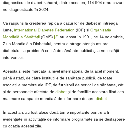
diagnosticul de diabet zaharat, dintre acestea, 114.904 erau cazuri
noi diagnosticate în 2024.
Ca răspuns la creșterea rapidă a cazurilor de diabet în întreaga
lume,
International Diabetes Federation
(IDF) și
Organizația
Mondială a Sănătății
(OMS)
[2]
au lansat în 1991, pe 14 noiembrie,
Ziua Mondială a Diabetului, pentru a atrage atenția asupra
diabetului ca problemă critică de sănătate publică și a necesității
intervenției.
Această zi este marcată la nivel internațional de la acel moment,
până astăzi, de către instituțiile de sănătate publică, de toate
asociațiile membre ale IDF, de furnizorii de servicii de sănătate, cât
și de persoanele afectate de
diabet
și de familiile acestora fiind cea
mai mare campanie mondială de informare despre
diabet
.
În acest an, au fost alese două teme importante pentru a fi
evidențiate în activitățile de informare programate să se desfășoare
cu ocazia acestei zile.