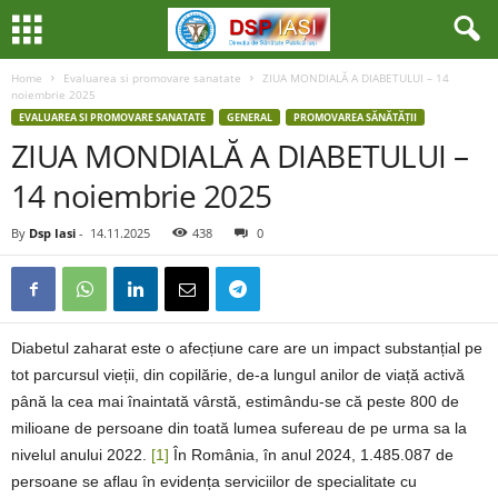
Home
Evaluarea si promovare sanatate
ZIUA MONDIALĂ A DIABETULUI – 14
noiembrie 2025
EVALUAREA SI PROMOVARE SANATATE
GENERAL
PROMOVAREA SĂNĂTĂȚII
ZIUA MONDIALĂ A DIABETULUI –
14 noiembrie 2025
By
Dsp Iasi
-
14.11.2025
438
0
Diabetul zaharat este o afecțiune care are un impact substanțial pe
tot parcursul vieții, din copilărie, de-a lungul anilor de viață activă
până la cea mai înaintată vârstă, estimându-se că peste 800 de
milioane de persoane din toată lumea sufereau de pe urma sa la
nivelul anului 2022.
[1]
În România, în anul 2024, 1.485.087 de
persoane se aflau în evidența serviciilor de specialitate cu