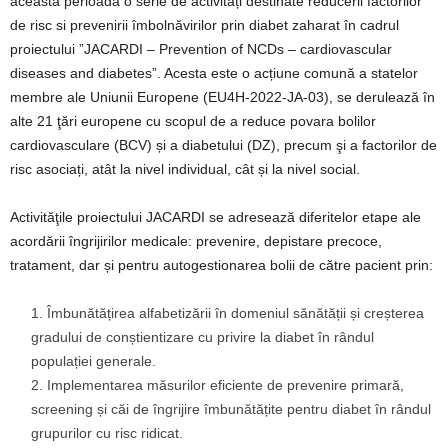
această perioadă o serie de activități destinate reducerii factorilor
de risc si prevenirii îmbolnăvirilor prin diabet zaharat în cadrul
proiectului ”JACARDI – Prevention of NCDs – cardiovascular
diseases and diabetes”. Acesta este o acțiune comună a statelor
membre ale Uniunii Europene (EU4H-2022-JA-03), se derulează în
alte 21 ţări europene cu scopul de a reduce povara bolilor
cardiovasculare (BCV) și a diabetului (DZ), precum şi a factorilor de
risc asociați, atât la nivel individual, cât și la nivel social.
Activităţile proiectului JACARDI se adresează diferitelor etape ale
acordării îngrijirilor medicale: prevenire, depistare precoce,
tratament, dar și pentru autogestionarea bolii de către pacient prin:
Îmbunătățirea alfabetizării în domeniul sănătății și creșterea
gradului de conștientizare cu privire la diabet în rândul
populației generale.
Implementarea măsurilor eficiente de prevenire primară,
screening și căi de îngrijire îmbunătățite pentru diabet în rândul
grupurilor cu risc ridicat.