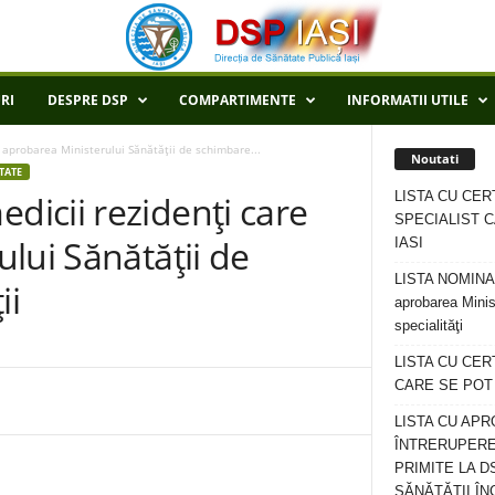
RI
DESPRE DSP
COMPARTIMENTE
INFORMATII UTILE
aprobarea Ministerului Sănătăţii de schimbare...
Noutati
TATE
LISTA CU CER
icii rezidenţi care
SPECIALIST C
lui Sănătăţii de
IASI
LISTA NOMINALA
ii
aprobarea Minis
specialităţi
LISTA CU CE
CARE SE POT R
LISTA CU APR
ÎNTRERUPERE
PRIMITE LA D
SĂNĂTĂȚII ÎN