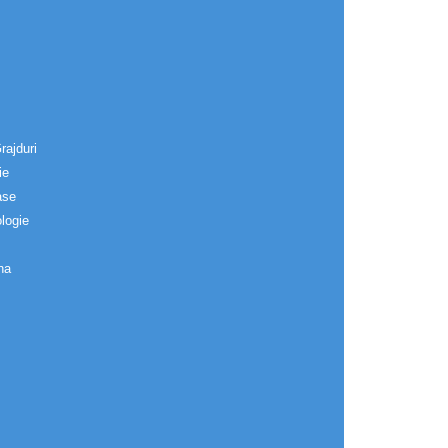
rajduri
ie
ase
logie
na