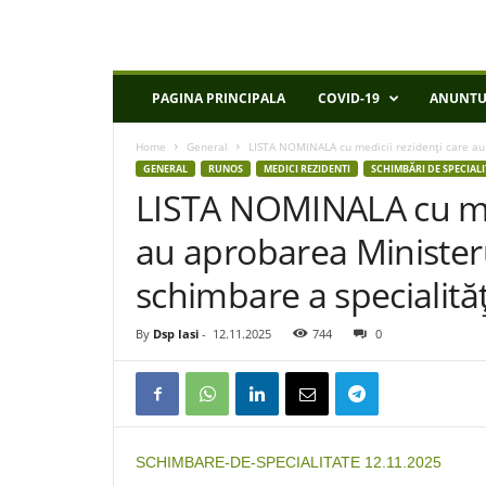
D
PAGINA PRINCIPALA
COVID-19
ANUNTU
S
P
Home
General
LISTA NOMINALA cu medicii rezidenţi care au 
I
GENERAL
RUNOS
MEDICI REZIDENTI
SCHIMBĂRI DE SPECIALI
a
LISTA NOMINALA cu med
s
i
au aprobarea Ministeru
schimbare a specialităţ
By
Dsp Iasi
-
12.11.2025
744
0
SCHIMBARE-DE-SPECIALITATE 12.11.2025