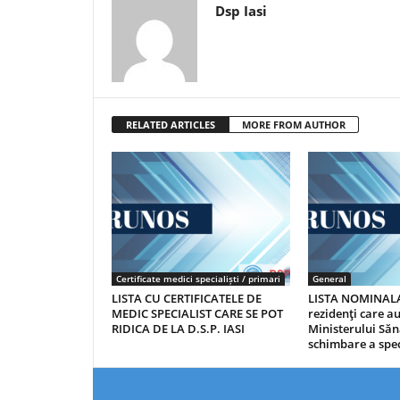
Dsp Iasi
RELATED ARTICLES
MORE FROM AUTHOR
Certificate medici specialiști / primari
General
LISTA CU CERTIFICATELE DE
LISTA NOMINALA
MEDIC SPECIALIST CARE SE POT
rezidenţi care 
RIDICA DE LA D.S.P. IASI
Ministerului Săn
schimbare a spec