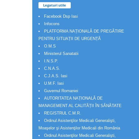
Legaturi utile
Facebook Dsp Iasi
Infocons
PLATFORMA NAȚIONALĂ DE PREGĂTIRE
PENTRU SITUAȚII DE URGENȚĂ
O.M.S
Ministerul Sanatatii
I.N.S.P.
C.N.A.S.
C.J.A.S. Iasi
U.M.F. Iasi
Guvernul Romaniei
AUTORITATEA NAȚIONALĂ DE
MANAGEMENT AL CALITĂȚII ÎN SĂNĂTATE
REGISTRUL C.M.R.
Ordinul Asistenţilor Medicali Generalişti,
Moaşelor şi Asistenţilor Medicali din România
Ordinul Asistenţilor Medicali Generalişti,