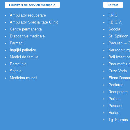
Furnizori de servicii medicale
Spitale
Ambulator recuperare
I.R.O.
Ambulator Specialitate Clinic
I.B.C.V.
Centre permanenta
Socola
Dispozitive medicale
Sf. Spiridon
Farmacii
Padureni – G
Ingrijiri paliative
Neurochirurg
Medici de familie
Boli Infectio
Paraclinic
Pneumoftizio
Spitale
Cuza Voda
Medicina muncii
Elena Doam
Pediatrie
Recuperare
Parhon
Pascani
Harlau
Tg. Frumos