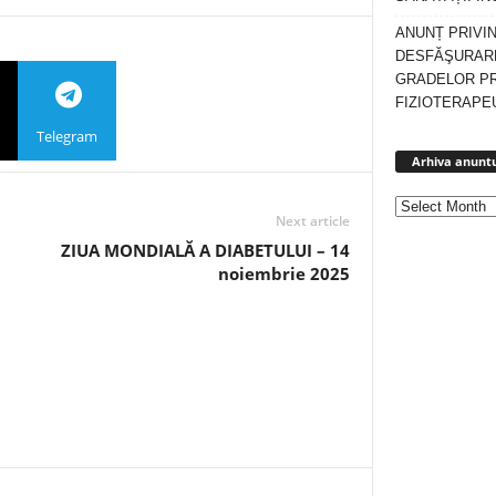
ANUNȚ PRIVI
DESFĂŞURARE
GRADELOR P
FIZIOTERAPEU
Telegram
Arhiva anuntu
Next article
ZIUA MONDIALĂ A DIABETULUI – 14
noiembrie 2025