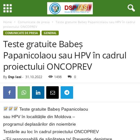
Home
Comunicate de presa
Teste gratuite Babeș Papanicolaou sau HPV în cadrul
proiectului ONCOPREV
COMUNICATE DE PRESA
GENERAL
Teste gratuite Babeș
Papanicolaou sau HPV în cadrul
proiectului ONCOPREV
By
Dsp Iasi
-
31.10.2022
1498
0
Teste gratuite Babeș Papanicolaou
sau HPV în localitățile din Moldova –
programul deplasărilor din noiembrie
Testările au loc în cadrul proiectului ONCOPREV
–‘Fii responsabilă de sănătatea ta! Prevenție, depistare,