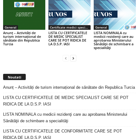
General
Certificate medici specialiști / primari
General
Anunț – Activități de
LISTA CU CERTIFICATELE
LISTA NOMINALA cu
turism internațional de
DE MEDIC SPECIALIST
medicii rezidenţi care au
sănătate din Republica
CARE SE POT RIDICA DE
aprobarea Ministerului
Turcia
LA D.S.P. IASI
Sănătăţii de schimbare a
specialităţi
Noutati
Anunț – Activități de turism internațional de sănătate din Republica Turcia
LISTA CU CERTIFICATELE DE MEDIC SPECIALIST CARE SE POT
RIDICA DE LA D.S.P. IASI
LISTA NOMINALA cu medicii rezidenţi care au aprobarea Ministerului
Sănătăţii de schimbare a specialităţi
LISTA CU CERTIFICATELE DE CONFORMITATE CARE SE POT
RIDICA DE LA D.S.P. IASI