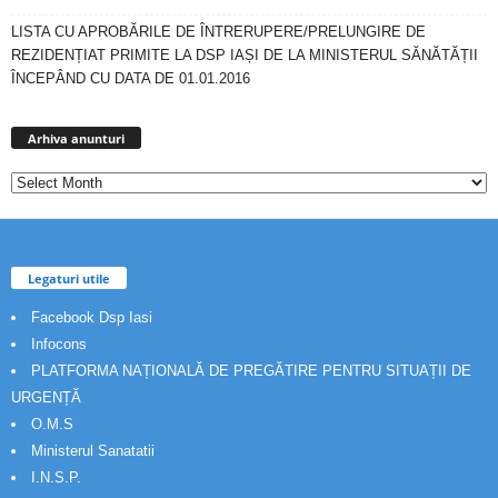
LISTA CU APROBĂRILE DE ÎNTRERUPERE/PRELUNGIRE DE
REZIDENȚIAT PRIMITE LA DSP IAȘI DE LA MINISTERUL SĂNĂTĂȚII
ÎNCEPÂND CU DATA DE 01.01.2016
Arhiva
anunturi
Arhiva anunturi
Legaturi utile
Facebook Dsp Iasi
Infocons
PLATFORMA NAȚIONALĂ DE PREGĂTIRE PENTRU SITUAȚII DE
URGENȚĂ
O.M.S
Ministerul Sanatatii
I.N.S.P.