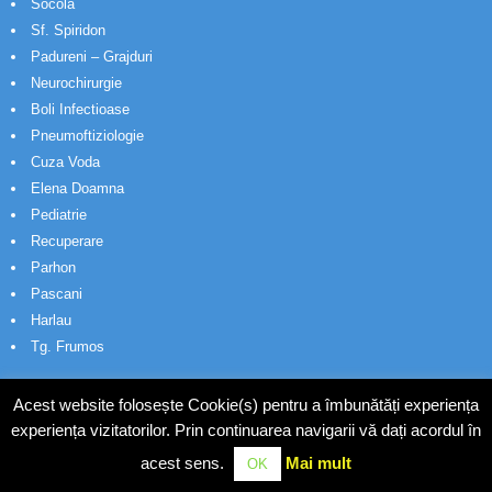
Socola
Sf. Spiridon
Padureni – Grajduri
Neurochirurgie
Boli Infectioase
Pneumoftiziologie
Cuza Voda
Elena Doamna
Pediatrie
Recuperare
Parhon
Pascani
Harlau
Tg. Frumos
Acest website folosește Cookie(s) pentru a îmbunătăți experiența
experiența vizitatorilor. Prin continuarea navigarii vă dați acordul în
acest sens.
Mai mult
OK
© Wakatech