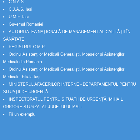
C.N.A.S.
C.J.A.S. Iasi
U.M.F. Iasi
Guvernul Romaniei
AUTORITATEA NAȚIONALĂ DE MANAGEMENT AL CALITĂȚII ÎN
SĂNĂTATE
REGISTRUL C.M.R.
Ordinul Asistenţilor Medicali Generalişti, Moaşelor şi Asistenţilor
Medicali din România
Ordinul Asistenţilor Medicali Generalişti, Moaşelor şi Asistenţilor
Medicali - Filiala Iași
MINISTERUL AFACERILOR INTERNE - DEPARTAMENTUL PENTRU
SITUAȚII DE URGENȚĂ
INSPECTORATUL PENTRU SITUAȚII DE URGENȚĂ “MIHAIL
GRIGORE STURZA” AL JUDETULUI IAȘI -
Fii un exemplu