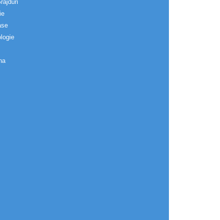
rajduri
ie
ase
logie
na