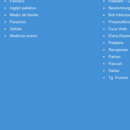
Farmacii
Padureni – G
Ingrijiri paliative
Neurochirurg
Medici de familie
Boli Infectio
Paraclinic
Pneumoftizio
Spitale
Cuza Voda
Medicina muncii
Elena Doam
Pediatrie
Recuperare
Parhon
Pascani
Harlau
Tg. Frumos