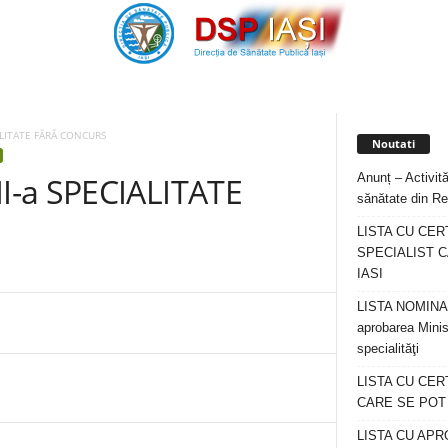
ALITATE FĂRĂ CONCURS
Noutati
Anunț – Activită
I-a SPECIALITATE
sănătate din Re
LISTA CU CER
SPECIALIST C
IASI
LISTA NOMINALA
aprobarea Minis
specialităţi
LISTA CU CE
CARE SE POT R
LISTA CU APR