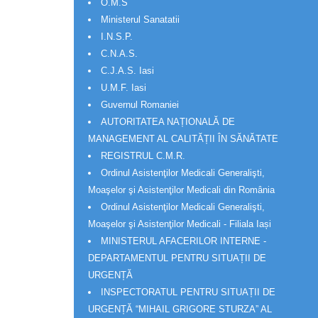
O.M.S
Ministerul Sanatatii
I.N.S.P.
C.N.A.S.
C.J.A.S. Iasi
U.M.F. Iasi
Guvernul Romaniei
AUTORITATEA NAȚIONALĂ DE
MANAGEMENT AL CALITĂȚII ÎN SĂNĂTATE
REGISTRUL C.M.R.
Ordinul Asistenţilor Medicali Generalişti,
Moaşelor şi Asistenţilor Medicali din România
Ordinul Asistenţilor Medicali Generalişti,
Moaşelor şi Asistenţilor Medicali - Filiala Iași
MINISTERUL AFACERILOR INTERNE -
DEPARTAMENTUL PENTRU SITUAȚII DE
URGENȚĂ
INSPECTORATUL PENTRU SITUAȚII DE
URGENȚĂ “MIHAIL GRIGORE STURZA” AL