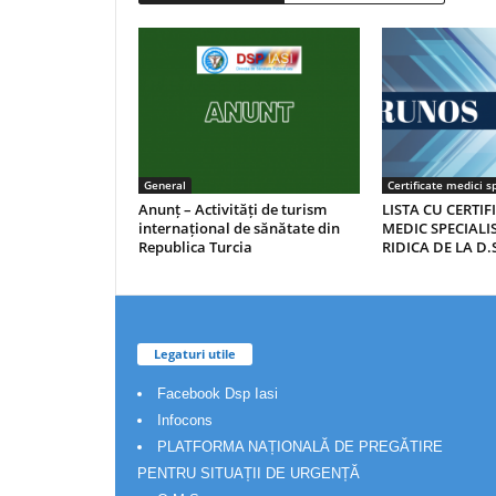
General
Certificate medici sp
Anunț – Activități de turism
LISTA CU CERTIF
internațional de sănătate din
MEDIC SPECIALIS
Republica Turcia
RIDICA DE LA D.S
Legaturi utile
Facebook Dsp Iasi
Infocons
PLATFORMA NAȚIONALĂ DE PREGĂTIRE
PENTRU SITUAȚII DE URGENȚĂ