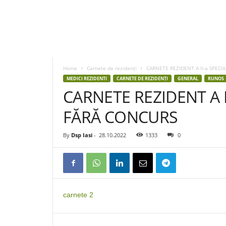
D
S
P
Home
Carnete de rezidenți
CARNETE REZIDENT A II-a SPECI
I
MEDICI REZIDENTI
CARNETE DE REZIDENȚI
GENERAL
RUNOS
a
CARNETE REZIDENT A I
s
i
FĂRĂ CONCURS
By
Dsp Iasi
-
28.10.2022
1333
0
carnete 2