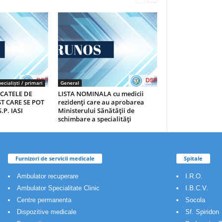
ecialiști / primari
General
ICATELE DE
LISTA NOMINALA cu medicii
T CARE SE POT
rezidenţi care au aprobarea
.P. IASI
Ministerului Sănătăţii de
schimbare a specialităţi
Furnizori de servicii medicale
Spitale
Ambulator recuperare
I.R.O.
Ambulator Specialitate Clinic
I.B.C.V.
Centre permanenta
Socola
Dispozitive medicale
Sf. Spiridon