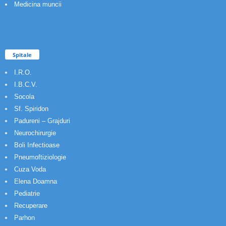
Medicina muncii
Spitale
I.R.O.
I.B.C.V.
Socola
Sf. Spiridon
Padureni – Grajduri
Neurochirurgie
Boli Infectioase
Pneumoftiziologie
Cuza Voda
Elena Doamna
Pediatrie
Recuperare
Parhon