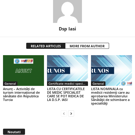
Dsp Iasi
RELATED ARTICLES
MORE FROM AUTHOR
General
Certificate medici specialiști / primari
General
Anunț – Activități de
LISTA CU CERTIFICATELE
LISTA NOMINALA cu
turism internațional de
DE MEDIC SPECIALIST
medicii rezidenţi care au
sănătate din Republica
CARE SE POT RIDICA DE
aprobarea Ministerului
Turcia
LA D.S.P. IASI
Sănătăţii de schimbare a
specialităţi
Noutati