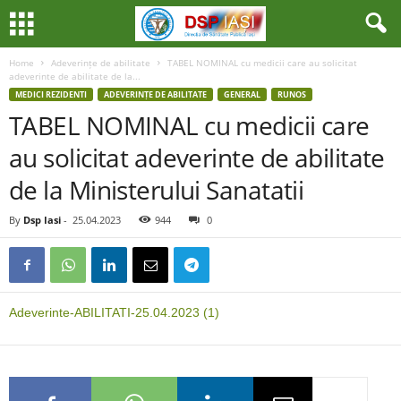
Home
Adeverințe de abilitate
TABEL NOMINAL cu medicii care au solicitat
adeverinte de abilitate de la...
MEDICI REZIDENTI
ADEVERINȚE DE ABILITATE
GENERAL
RUNOS
TABEL NOMINAL cu medicii care
au solicitat adeverinte de abilitate
de la Ministerului Sanatatii
By
Dsp Iasi
-
25.04.2023
944
0
Adeverinte-ABILITATI-25.04.2023 (1)