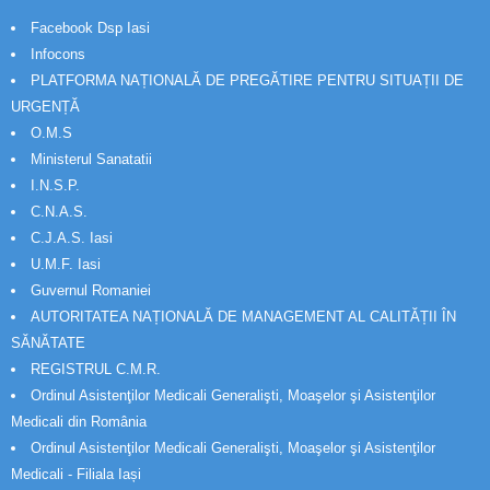
Facebook Dsp Iasi
Infocons
PLATFORMA NAȚIONALĂ DE PREGĂTIRE PENTRU SITUAȚII DE
URGENȚĂ
O.M.S
Ministerul Sanatatii
I.N.S.P.
C.N.A.S.
C.J.A.S. Iasi
U.M.F. Iasi
Guvernul Romaniei
AUTORITATEA NAȚIONALĂ DE MANAGEMENT AL CALITĂȚII ÎN
SĂNĂTATE
REGISTRUL C.M.R.
Ordinul Asistenţilor Medicali Generalişti, Moaşelor şi Asistenţilor
Medicali din România
Ordinul Asistenţilor Medicali Generalişti, Moaşelor şi Asistenţilor
Medicali - Filiala Iași