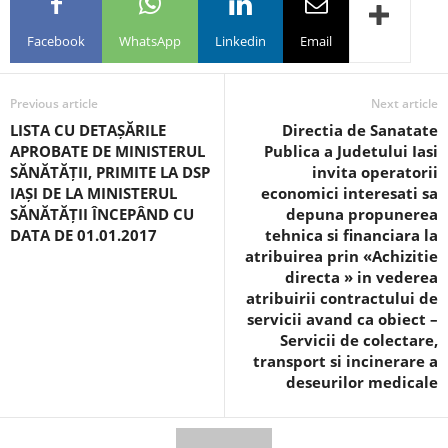
Facebook
WhatsApp
Linkedin
Email
Previous article
Next article
LISTA CU DETAȘĂRILE
Directia de Sanatate
APROBATE DE MINISTERUL
Publica a Judetului Iasi
SĂNĂTĂȚII, PRIMITE LA DSP
invita operatorii
IAȘI DE LA MINISTERUL
economici interesati sa
SĂNĂTĂȚII ÎNCEPÂND CU
depuna propunerea
DATA DE 01.01.2017
tehnica si financiara la
atribuirea prin «Achizitie
directa » in vederea
atribuirii contractului de
servicii avand ca obiect –
Servicii de colectare,
transport si incinerare a
deseurilor medicale