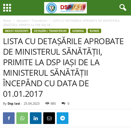
Home
Detașări / Transferuri
LISTA CU DETAȘĂRILE APROBATE DE MINISTERUL
SĂNĂTĂȚII, PRIMITE LA DSP IAȘI DE...
MEDICI REZIDENTI
DETAȘĂRI / TRANSFERURI
GENERAL
RUNOS
LISTA CU DETAȘĂRILE APROBATE
DE MINISTERUL SĂNĂTĂȚII,
PRIMITE LA DSP IAȘI DE LA
MINISTERUL SĂNĂTĂȚII
ÎNCEPÂND CU DATA DE
01.01.2017
By
Dsp Iasi
-
25.04.2023
885
0