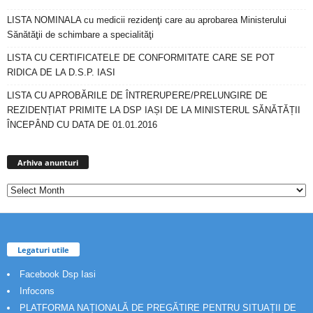
LISTA NOMINALA cu medicii rezidenţi care au aprobarea Ministerului
Sănătăţii de schimbare a specialităţi
LISTA CU CERTIFICATELE DE CONFORMITATE CARE SE POT
RIDICA DE LA D.S.P. IASI
LISTA CU APROBĂRILE DE ÎNTRERUPERE/PRELUNGIRE DE
REZIDENȚIAT PRIMITE LA DSP IAȘI DE LA MINISTERUL SĂNĂTĂȚII
ÎNCEPÂND CU DATA DE 01.01.2016
Arhiva
anunturi
Arhiva anunturi
Legaturi utile
Facebook Dsp Iasi
Infocons
PLATFORMA NAȚIONALĂ DE PREGĂTIRE PENTRU SITUAȚII DE