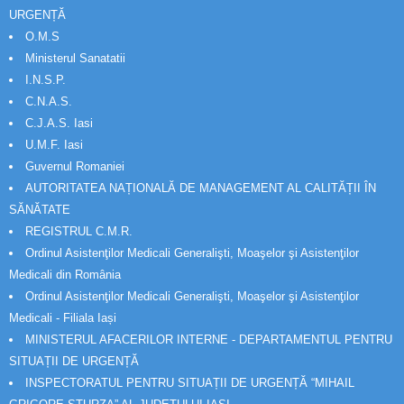
URGENȚĂ
O.M.S
Ministerul Sanatatii
I.N.S.P.
C.N.A.S.
C.J.A.S. Iasi
U.M.F. Iasi
Guvernul Romaniei
AUTORITATEA NAȚIONALĂ DE MANAGEMENT AL CALITĂȚII ÎN
SĂNĂTATE
REGISTRUL C.M.R.
Ordinul Asistenţilor Medicali Generalişti, Moaşelor şi Asistenţilor
Medicali din România
Ordinul Asistenţilor Medicali Generalişti, Moaşelor şi Asistenţilor
Medicali - Filiala Iași
MINISTERUL AFACERILOR INTERNE - DEPARTAMENTUL PENTRU
SITUAȚII DE URGENȚĂ
INSPECTORATUL PENTRU SITUAȚII DE URGENȚĂ “MIHAIL