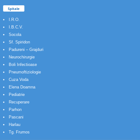
Spitale
I.R.O.
I.B.C.V.
Socola
Sf. Spiridon
Padureni – Grajduri
Neurochirurgie
Boli Infectioase
Pneumoftiziologie
Cuza Voda
Elena Doamna
Pediatrie
Recuperare
Parhon
Pascani
Harlau
Tg. Frumos