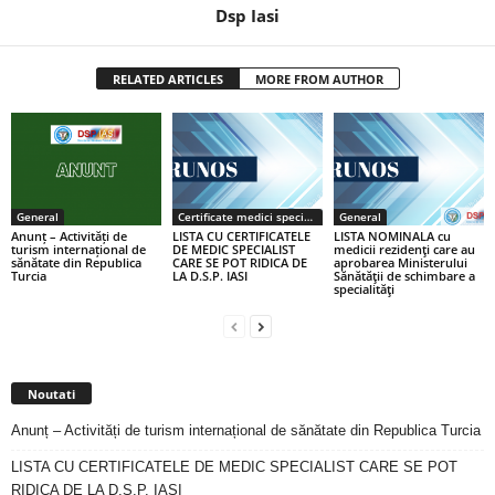
Dsp Iasi
RELATED ARTICLES
MORE FROM AUTHOR
General
Certificate medici specialiști / primari
General
Anunț – Activități de
LISTA CU CERTIFICATELE
LISTA NOMINALA cu
turism internațional de
DE MEDIC SPECIALIST
medicii rezidenţi care au
sănătate din Republica
CARE SE POT RIDICA DE
aprobarea Ministerului
Turcia
LA D.S.P. IASI
Sănătăţii de schimbare a
specialităţi
Noutati
Anunț – Activități de turism internațional de sănătate din Republica Turcia
LISTA CU CERTIFICATELE DE MEDIC SPECIALIST CARE SE POT
RIDICA DE LA D.S.P. IASI