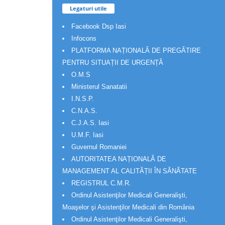
Legaturi utile
Facebook Dsp Iasi
Infocons
PLATFORMA NAȚIONALĂ DE PREGĂTIRE
PENTRU SITUAȚII DE URGENȚĂ
O.M.S
Ministerul Sanatatii
I.N.S.P.
C.N.A.S.
C.J.A.S. Iasi
U.M.F. Iasi
Guvernul Romaniei
AUTORITATEA NAȚIONALĂ DE
MANAGEMENT AL CALITĂȚII ÎN SĂNĂTATE
REGISTRUL C.M.R.
Ordinul Asistenţilor Medicali Generalişti,
Moaşelor şi Asistenţilor Medicali din România
Ordinul Asistenţilor Medicali Generalişti,