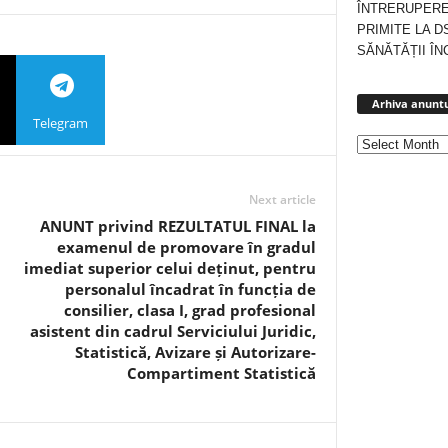
ÎNTRERUPERE
PRIMITE LA D
SĂNĂTĂȚII ÎN
Arhiva anuntu
Telegram
Next article
ANUNT privind REZULTATUL FINAL la
examenul de promovare în gradul
imediat superior celui deținut, pentru
personalul încadrat în funcția de
consilier, clasa I, grad profesional
asistent din cadrul Serviciului Juridic,
Statistică, Avizare și Autorizare-
Compartiment Statistică