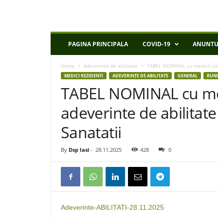
D
PAGINA PRINCIPALA
COVID-19
ANUNTU
S
P
Home
Adeverințe de abilitate
TABEL NOMINAL cu medicii care 
I
MEDICI REZIDENTI
ADEVERINȚE DE ABILITATE
GENERAL
RUN
a
TABEL NOMINAL cu medi
s
i
adeverinte de abilitate
Sanatatii
By
Dsp Iasi
-
28.11.2025
428
0
Adeverinte-ABILITATI-28.11.2025