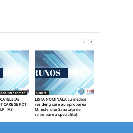
ecialiști / primari
General
ICATELE DE
LISTA NOMINALA cu medicii
T CARE SE POT
rezidenţi care au aprobarea
.P. IASI
Ministerului Sănătăţii de
schimbare a specialităţi