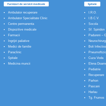
Furnizori de servicii medicale
Spitale
Ambulator recuperare
I.R.O.
Ambulator Specialitate Clinic
I.B.C.V.
Centre permanenta
Socola
Dispozitive medicale
Sf. Spiridon
Farmacii
Padureni – G
Ingrijiri paliative
Neurochirurg
Medici de familie
Boli Infectio
Paraclinic
Pneumoftizio
Spitale
Cuza Voda
Medicina muncii
Elena Doam
Pediatrie
Recuperare
Parhon
Pascani
Harlau
Tg. Frumos