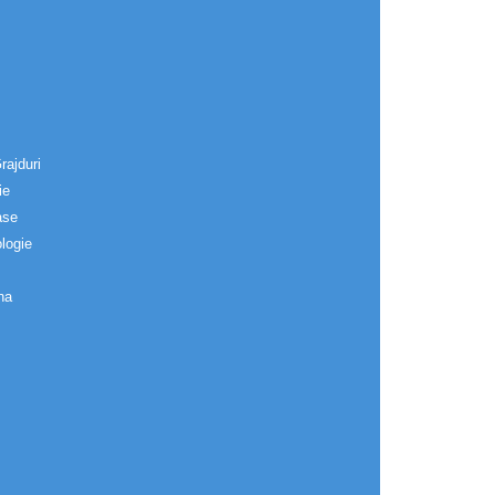
rajduri
ie
ase
logie
na