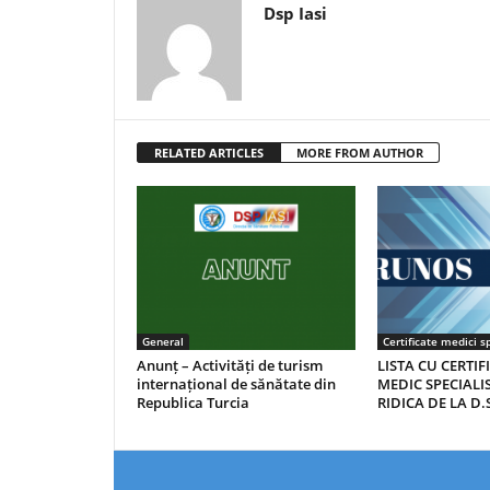
Dsp Iasi
RELATED ARTICLES
MORE FROM AUTHOR
General
Certificate medici sp
Anunț – Activități de turism
LISTA CU CERTIF
internațional de sănătate din
MEDIC SPECIALIS
Republica Turcia
RIDICA DE LA D.S