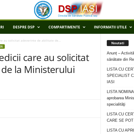
RI
DESPRE DSP
COMPARTIMENTE
INFORMATII UTILE
au solicitat adeverinte de abilitate de...
Noutati
OS
Anunț – Activită
cii care au solicitat
sănătate din Re
 de la Ministerului
LISTA CU CER
SPECIALIST C
IASI
LISTA NOMINALA
aprobarea Minis
specialităţi
LISTA CU CE
CARE SE POT R
LISTA CU APR