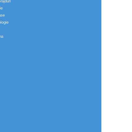
rajduri
ie
ase
logie
na