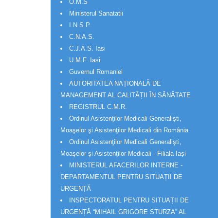
O.M.S
Ministerul Sanatatii
I.N.S.P.
C.N.A.S.
C.J.A.S. Iasi
U.M.F. Iasi
Guvernul Romaniei
AUTORITATEA NAȚIONALĂ DE
MANAGEMENT AL CALITĂȚII ÎN SĂNĂTATE
REGISTRUL C.M.R.
Ordinul Asistenţilor Medicali Generalişti,
Moaşelor şi Asistenţilor Medicali din România
Ordinul Asistenţilor Medicali Generalişti,
Moaşelor şi Asistenţilor Medicali - Filiala Iași
MINISTERUL AFACERILOR INTERNE -
DEPARTAMENTUL PENTRU SITUAȚII DE
URGENȚĂ
INSPECTORATUL PENTRU SITUAȚII DE
URGENȚĂ “MIHAIL GRIGORE STURZA” AL