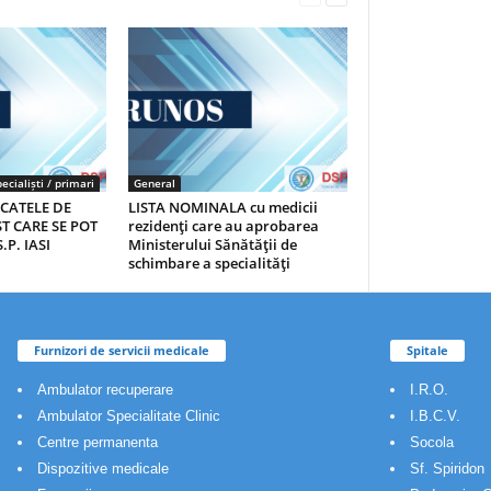
ecialiști / primari
General
ICATELE DE
LISTA NOMINALA cu medicii
T CARE SE POT
rezidenţi care au aprobarea
.P. IASI
Ministerului Sănătăţii de
schimbare a specialităţi
Furnizori de servicii medicale
Spitale
Ambulator recuperare
I.R.O.
Ambulator Specialitate Clinic
I.B.C.V.
Centre permanenta
Socola
Dispozitive medicale
Sf. Spiridon