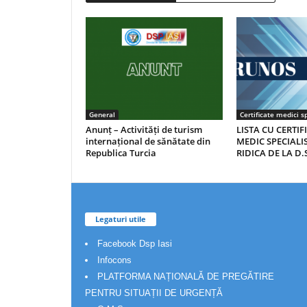
General
Certificate medici sp
Anunț – Activități de turism
LISTA CU CERTIF
internațional de sănătate din
MEDIC SPECIALIS
Republica Turcia
RIDICA DE LA D.S
Legaturi utile
Facebook Dsp Iasi
Infocons
PLATFORMA NAȚIONALĂ DE PREGĂTIRE
PENTRU SITUAȚII DE URGENȚĂ