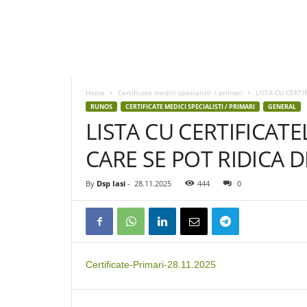
D
S
P
Home
Certificate medici specialiști / primari
LISTA CU CERTI
I
RUNOS
CERTIFICATE MEDICI SPECIALIȘTI / PRIMARI
GENERAL
a
LISTA CU CERTIFICAT
s
i
CARE SE POT RIDICA DE
By
Dsp Iasi
-
28.11.2025
444
0
Certificate-Primari-28.11.2025