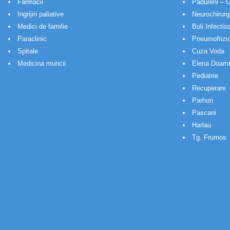
Farmacii
Padureni – G
Ingrijiri paliative
Neurochirurg
Medici de familie
Boli Infectio
Paraclinic
Pneumoftizio
Spitale
Cuza Voda
Medicina muncii
Elena Doam
Pediatrie
Recuperare
Parhon
Pascani
Harlau
Tg. Frumos