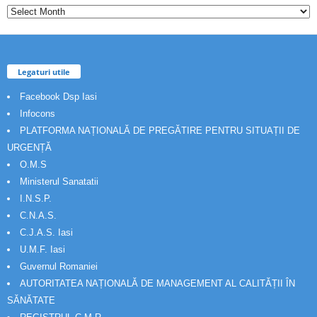
Legaturi utile
Facebook Dsp Iasi
Infocons
PLATFORMA NAȚIONALĂ DE PREGĂTIRE PENTRU SITUAȚII DE
URGENȚĂ
O.M.S
Ministerul Sanatatii
I.N.S.P.
C.N.A.S.
C.J.A.S. Iasi
U.M.F. Iasi
Guvernul Romaniei
AUTORITATEA NAȚIONALĂ DE MANAGEMENT AL CALITĂȚII ÎN
SĂNĂTATE