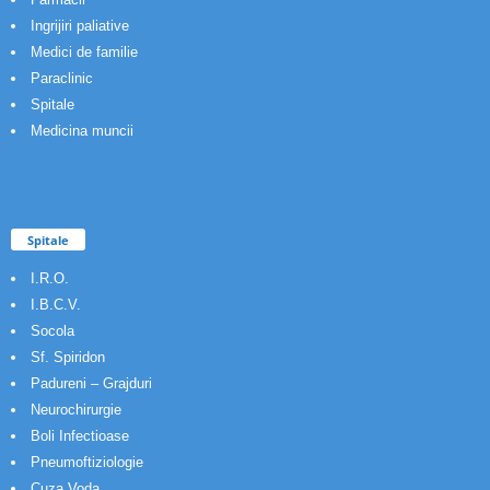
Ingrijiri paliative
Medici de familie
Paraclinic
Spitale
Medicina muncii
Spitale
I.R.O.
I.B.C.V.
Socola
Sf. Spiridon
Padureni – Grajduri
Neurochirurgie
Boli Infectioase
Pneumoftiziologie
Cuza Voda