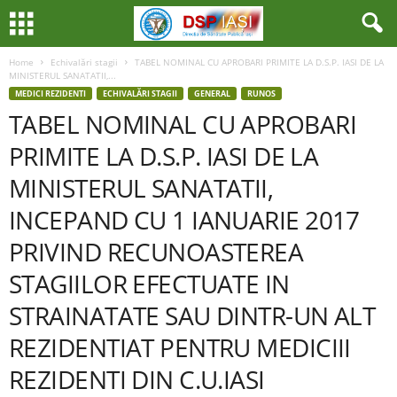
Home
Echivalări stagii
TABEL NOMINAL CU APROBARI PRIMITE LA D.S.P. IASI DE LA
MINISTERUL SANATATII,...
MEDICI REZIDENTI
ECHIVALĂRI STAGII
GENERAL
RUNOS
TABEL NOMINAL CU APROBARI
PRIMITE LA D.S.P. IASI DE LA
MINISTERUL SANATATII,
INCEPAND CU 1 IANUARIE 2017
PRIVIND RECUNOASTEREA
STAGIILOR EFECTUATE IN
STRAINATATE SAU DINTR-UN ALT
REZIDENTIAT PENTRU MEDICIII
REZIDENTI DIN C.U.IASI