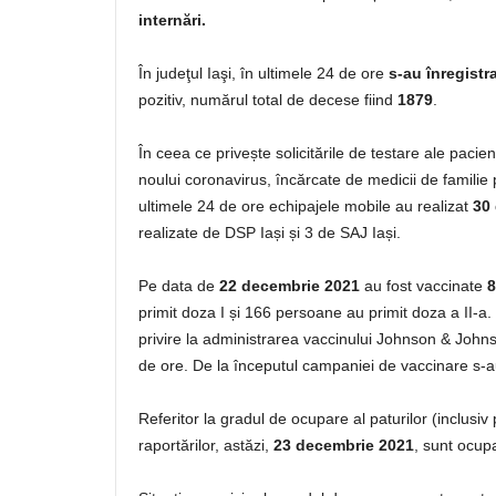
internări.
În judeţul Iaşi, în ultimele 24 de ore
s-au înregistr
pozitiv, numărul total de decese fiind
1879
.
În ceea ce privește solicitările de testare ale paci
noului coronavirus, încărcate de medicii de familie
ultimele 24 de ore echipajele mobile au realizat
30 
realizate de DSP Iași și 3 de SAJ Iași.
Pe data de
22 decembrie 2021
au fost vaccinate
8
primit doza I și 166 persoane au primit doza a II-a
privire la administrarea vaccinului Johnson & Johns
de ore. De la începutul campaniei de vaccinare s-a
Referitor la gradul de ocupare al paturilor (inclusi
raportărilor, astăzi,
23 decembrie 2021
, sunt ocup