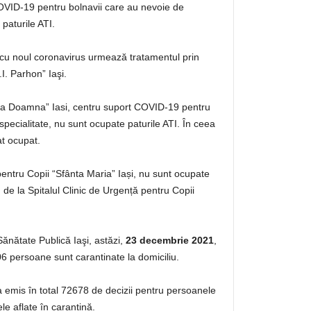
 COVID-19 pentru bolnavii care au nevoie de
paturile ATI.
 cu noul coronavirus urmează tratamentul prin
.I. Parhon” Iaşi.
lena Doamna” Iasi, centru suport COVID-19 pentru
pecialitate, nu sunt ocupate paturile ATI. În ceea
t ocupat.
pentru Copii “Sfânta Maria” Iași, nu sunt ocupate
 de la Spitalul Clinic de Urgență pentru Copii
Sănătate Publică Iaşi, astăzi,
23 decembrie 2021
,
6 persoane sunt carantinate la domiciliu.
a emis în total 72678 de decizii pentru persoanele
le aflate în carantină.