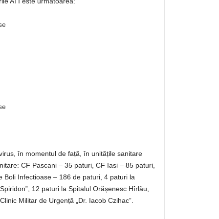
rile ATI este următoarea:
ase
ase
rus, în momentul de față, în unitățile sanitare
anitare: CF Pascani – 35 paturi, CF Iasi – 85 paturi,
e Boli Infectioase – 186 de paturi, 4 paturi la
 Spiridon”, 12 paturi la Spitalul Orășenesc Hîrlău,
 Clinic Militar de Urgență „Dr. Iacob Czihac”.