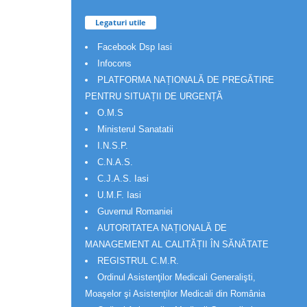
Legaturi utile
Facebook Dsp Iasi
Infocons
PLATFORMA NAȚIONALĂ DE PREGĂTIRE
PENTRU SITUAȚII DE URGENȚĂ
O.M.S
Ministerul Sanatatii
I.N.S.P.
C.N.A.S.
C.J.A.S. Iasi
U.M.F. Iasi
Guvernul Romaniei
AUTORITATEA NAȚIONALĂ DE
MANAGEMENT AL CALITĂȚII ÎN SĂNĂTATE
REGISTRUL C.M.R.
Ordinul Asistenţilor Medicali Generalişti,
Moaşelor şi Asistenţilor Medicali din România