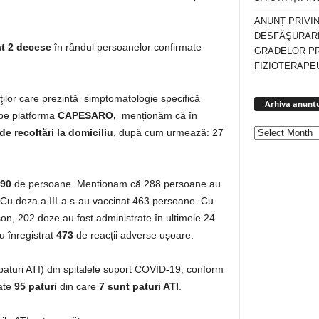
ANUNȚ PRIVI
DESFĂŞURARE
at 2 decese
în rândul persoanelor confirmate
GRADELOR P
FIZIOTERAPEU
enţilor care prezintă simptomatologie specifică
Arhiva anuntu
 pe platforma
CAPESARO,
menționăm că în
de recoltări la domiciliu
, după cum urmează: 27
90
de persoane. Mentionam că 288 persoane au
. Cu doza a III-a s-au vaccinat 463 persoane. Cu
on, 202 doze au fost administrate în ultimele 24
u înregistrat
473
de reacții adverse ușoare.
v paturi ATI) din spitalele suport COVID-19, conform
ate
95 paturi
din care
7
sunt paturi ATI
.