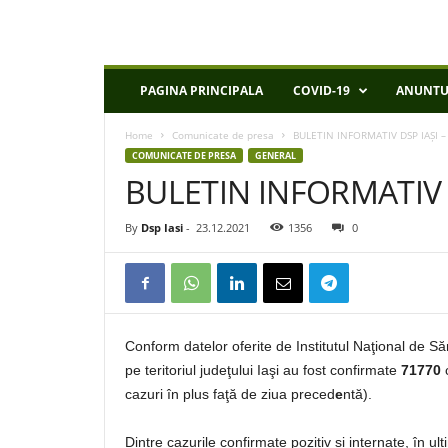
D
PAGINA PRINCIPALA
COVID-19
ANUNTU
S
P
Home
Comunicate de presa
BULETIN INFORMATIV DSP IAȘI –
I
COMUNICATE DE PRESA
GENERAL
a
BULETIN INFORMATIV D
s
i
By
Dsp Iasi
-
23.12.2021
1356
0
Conform datelor oferite de Institutul Naţional de S
pe teritoriul judeţului Iaşi au fost confirmate
71770
cazuri în plus faţă de ziua preced
e
ntă).
Dintre cazurile confirmate pozitiv și internate, în u