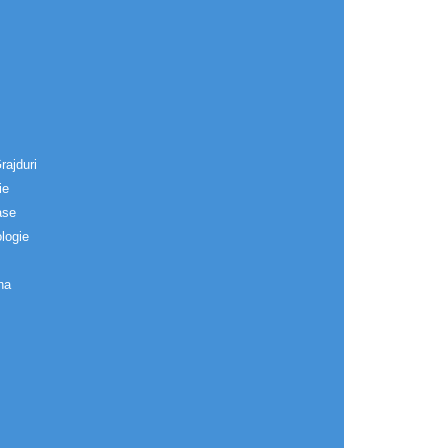
rajduri
ie
ase
logie
na