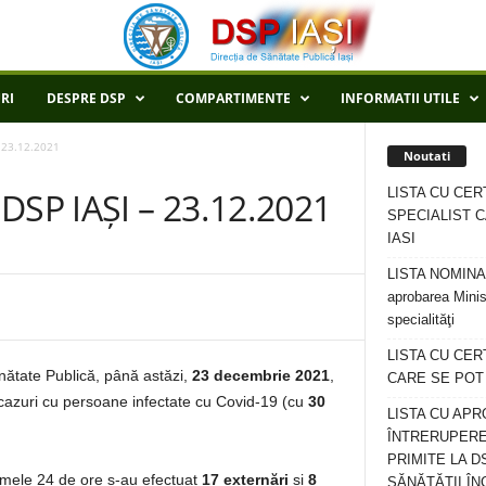
RI
DESPRE DSP
COMPARTIMENTE
INFORMATII UTILE
 23.12.2021
Noutati
LISTA CU CER
SP IAȘI – 23.12.2021
SPECIALIST C
IASI
LISTA NOMINALA
aprobarea Minis
specialităţi
LISTA CU CE
ănătate Publică, până astăzi,
23 decembrie 2021
,
CARE SE POT R
cazuri cu persoane infectate cu Covid-19 (cu
30
LISTA CU APR
ÎNTRERUPERE
PRIMITE LA D
ltimele 24 de ore s-au efectuat
17 externări
și
8
SĂNĂTĂȚII ÎN