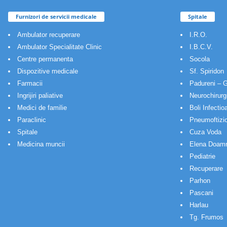
Furnizori de servicii medicale
Spitale
Ambulator recuperare
I.R.O.
Ambulator Specialitate Clinic
I.B.C.V.
Centre permanenta
Socola
Dispozitive medicale
Sf. Spiridon
Farmacii
Padureni – G
Ingrijiri paliative
Neurochirurg
Medici de familie
Boli Infectio
Paraclinic
Pneumoftizio
Spitale
Cuza Voda
Medicina muncii
Elena Doam
Pediatrie
Recuperare
Parhon
Pascani
Harlau
Tg. Frumos