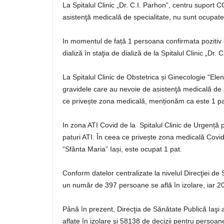
La Spitalul Clinic „Dr. C.I. Parhon”, centru suport
asistenţă medicală de specialitate, nu sunt ocupate 
In momentul de față 1 persoana confirmata pozitiv
dializă în staţia de dializă de la Spitalul Clinic „Dr. C
La Spitalul Clinic de Obstetrica și Ginecologie “E
gravidele care au nevoie de asistenţă medicală de s
ce privește zona medicală, menționăm ca este 1 pa
In zona ATI Covid de la Spitalul Clinic de Urgență 
paturi ATI. În ceea ce privește zona medicală Covid
“Sfânta Maria” Iași, este ocupat 1 pat.
Conform datelor centralizate la nivelul Direcţiei de 
un număr de 397 persoane se află în izolare, iar 20
Până în prezent, Direcţia de Sănătate Publică Iaşi 
aflate în izolare şi 58138 de decizii pentru persoane