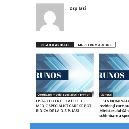
Dsp Iasi
RELATED ARTICLES
MORE FROM AUTHOR
Certificate medici specialiști / primari
General
LISTA CU CERTIFICATELE DE
LISTA NOMINALA
MEDIC SPECIALIST CARE SE POT
rezidenţi care 
RIDICA DE LA D.S.P. IASI
Ministerului Săn
schimbare a spec