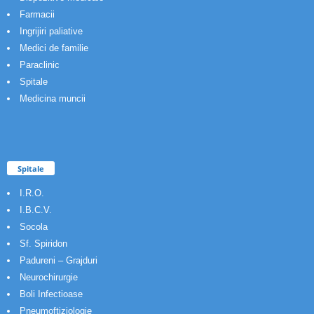
Farmacii
Ingrijiri paliative
Medici de familie
Paraclinic
Spitale
Medicina muncii
Spitale
I.R.O.
I.B.C.V.
Socola
Sf. Spiridon
Padureni – Grajduri
Neurochirurgie
Boli Infectioase
Pneumoftiziologie