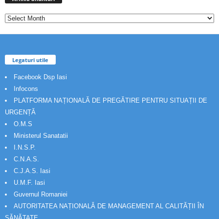
Legaturi utile
Facebook Dsp Iasi
Infocons
PLATFORMA NAȚIONALĂ DE PREGĂTIRE PENTRU SITUAȚII DE
URGENȚĂ
O.M.S
Ministerul Sanatatii
I.N.S.P.
C.N.A.S.
C.J.A.S. Iasi
U.M.F. Iasi
Guvernul Romaniei
AUTORITATEA NAȚIONALĂ DE MANAGEMENT AL CALITĂȚII ÎN
SĂNĂTATE