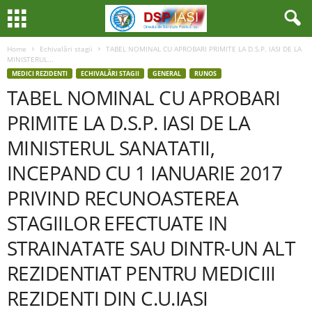
Home
Echivalări stagii
TABEL NOMINAL CU APROBARI PRIMITE LA D.S.P. IASI DE LA
MINISTERUL...
MEDICI REZIDENTI
ECHIVALĂRI STAGII
GENERAL
RUNOS
TABEL NOMINAL CU APROBARI
PRIMITE LA D.S.P. IASI DE LA
MINISTERUL SANATATII,
INCEPAND CU 1 IANUARIE 2017
PRIVIND RECUNOASTEREA
STAGIILOR EFECTUATE IN
STRAINATATE SAU DINTR-UN ALT
REZIDENTIAT PENTRU MEDICIII
REZIDENTI DIN C.U.IASI