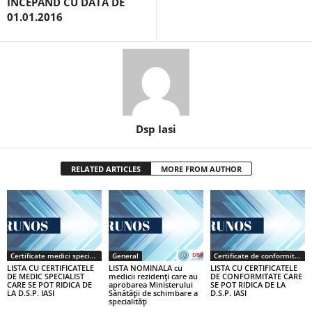
ÎNCEPÂND CU DATA DE
01.01.2016
Dsp Iasi
RELATED ARTICLES
MORE FROM AUTHOR
Certificate medici specialiști / primari
General
Certificate de conformitate
LISTA CU CERTIFICATELE
LISTA NOMINALA cu
LISTA CU CERTIFICATELE
DE MEDIC SPECIALIST
medicii rezidenţi care au
DE CONFORMITATE CARE
CARE SE POT RIDICA DE
aprobarea Ministerului
SE POT RIDICA DE LA
LA D.S.P. IASI
Sănătăţii de schimbare a
D.S.P. IASI
specialităţi