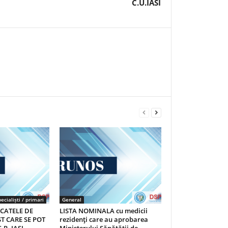
C.U.IASI
ecialiști / primari
General
ICATELE DE
LISTA NOMINALA cu medicii
T CARE SE POT
rezidenţi care au aprobarea