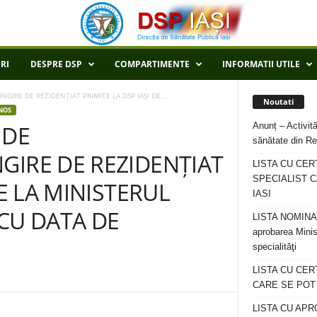
RI
DESPRE DSP
COMPARTIMENTE
INFORMATII UTILE
GIRE DE REZIDENȚIAT PRIMITE LA DSP IAȘI DE...
Noutati
NOS
Anunț – Activită
 DE
sănătate din Re
GIRE DE REZIDENȚIAT
LISTA CU CER
SPECIALIST C
DE LA MINISTERUL
IASI
CU DATA DE
LISTA NOMINALA
aprobarea Minis
specialităţi
LISTA CU CE
CARE SE POT R
LISTA CU APR