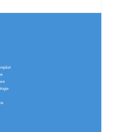
rajduri
ie
ase
logie
na