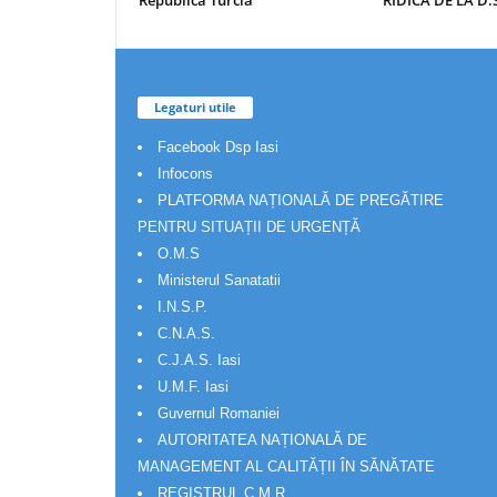
Republica Turcia
RIDICA DE LA D.S
Legaturi utile
Facebook Dsp Iasi
Infocons
PLATFORMA NAȚIONALĂ DE PREGĂTIRE
PENTRU SITUAȚII DE URGENȚĂ
O.M.S
Ministerul Sanatatii
I.N.S.P.
C.N.A.S.
C.J.A.S. Iasi
U.M.F. Iasi
Guvernul Romaniei
AUTORITATEA NAȚIONALĂ DE
MANAGEMENT AL CALITĂȚII ÎN SĂNĂTATE
REGISTRUL C.M.R.