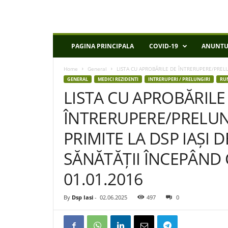
D
PAGINA PRINCIPALA
COVID-19
ANUNTU
S
P
Home
General
LISTA CU APROBĂRILE DE ÎNTRERUPERE/PRELUN
I
GENERAL
MEDICI REZIDENTI
INTRERUPERI / PRELUNGIRI
RU
a
LISTA CU APROBĂRILE
s
i
ÎNTRERUPERE/PRELUN
PRIMITE LA DSP IAȘI 
SĂNĂTĂȚII ÎNCEPÂND 
01.01.2016
By
Dsp Iasi
-
02.06.2025
497
0