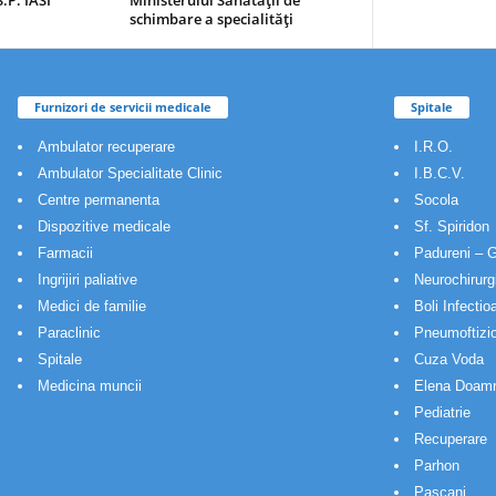
.P. IASI
Ministerului Sănătăţii de
schimbare a specialităţi
Furnizori de servicii medicale
Spitale
Ambulator recuperare
I.R.O.
Ambulator Specialitate Clinic
I.B.C.V.
Centre permanenta
Socola
Dispozitive medicale
Sf. Spiridon
Farmacii
Padureni – G
Ingrijiri paliative
Neurochirurg
Medici de familie
Boli Infectio
Paraclinic
Pneumoftizio
Spitale
Cuza Voda
Medicina muncii
Elena Doam
Pediatrie
Recuperare
Parhon
Pascani