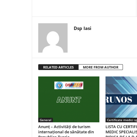
Dsp Iasi
RELATED ARTICLES
MORE FROM AUTHOR
General
Certificate medici sp
Anunț – Activități de turism
LISTA CU CERTIF
internațional de sănătate din
MEDIC SPECIALIS