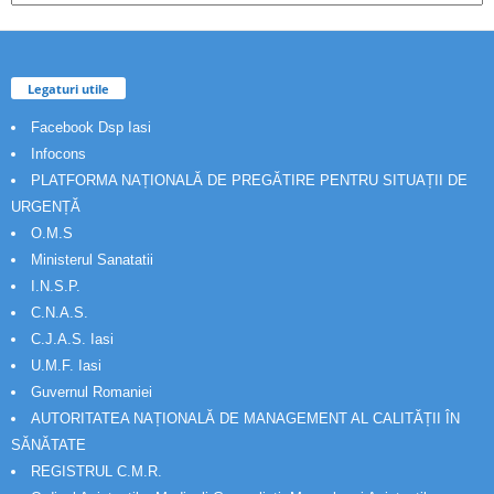
Legaturi utile
Facebook Dsp Iasi
Infocons
PLATFORMA NAȚIONALĂ DE PREGĂTIRE PENTRU SITUAȚII DE
URGENȚĂ
O.M.S
Ministerul Sanatatii
I.N.S.P.
C.N.A.S.
C.J.A.S. Iasi
U.M.F. Iasi
Guvernul Romaniei
AUTORITATEA NAȚIONALĂ DE MANAGEMENT AL CALITĂȚII ÎN
SĂNĂTATE
REGISTRUL C.M.R.