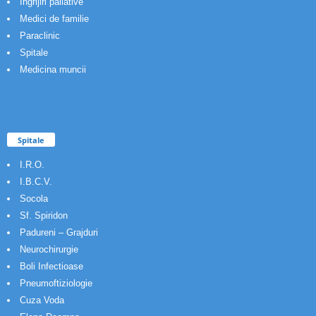
Ingrijiri paliative
Medici de familie
Paraclinic
Spitale
Medicina muncii
Spitale
I.R.O.
I.B.C.V.
Socola
Sf. Spiridon
Padureni – Grajduri
Neurochirurgie
Boli Infectioase
Pneumoftiziologie
Cuza Voda