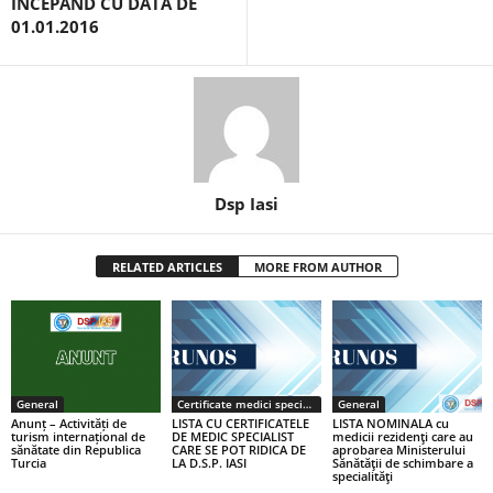
ÎNCEPÂND CU DATA DE
01.01.2016
Dsp Iasi
RELATED ARTICLES
MORE FROM AUTHOR
General
Certificate medici specialiști / primari
General
Anunț – Activități de
LISTA CU CERTIFICATELE
LISTA NOMINALA cu
turism internațional de
DE MEDIC SPECIALIST
medicii rezidenţi care au
sănătate din Republica
CARE SE POT RIDICA DE
aprobarea Ministerului
Turcia
LA D.S.P. IASI
Sănătăţii de schimbare a
specialităţi