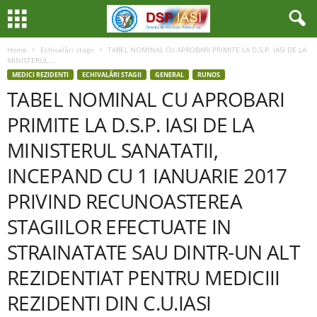
Home
Echivalări stagii
TABEL NOMINAL CU APROBARI PRIMITE LA D.S.P. IASI DE LA
MINISTERUL...
MEDICI REZIDENTI
ECHIVALĂRI STAGII
GENERAL
RUNOS
TABEL NOMINAL CU APROBARI
PRIMITE LA D.S.P. IASI DE LA
MINISTERUL SANATATII,
INCEPAND CU 1 IANUARIE 2017
PRIVIND RECUNOASTEREA
STAGIILOR EFECTUATE IN
STRAINATATE SAU DINTR-UN ALT
REZIDENTIAT PENTRU MEDICIII
REZIDENTI DIN C.U.IASI