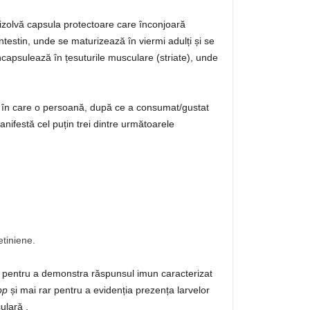
 dizolvă capsula protectoare care înconjoară
intestin, unde se maturizează în viermi adulți și se
capsulează în țesuturile musculare (striate), unde
 în care o persoană, după ce a consumat/gustat
nifestă cel puțin trei dintre următoarele
etiniene.
r pentru a demonstra răspunsul imun caracterizat
pp
și mai rar pentru a evidenția prezența larvelor
ulară .