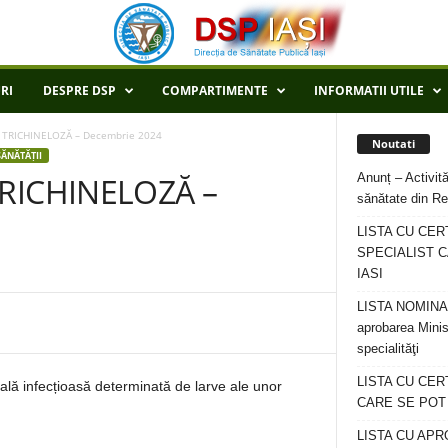
RI
DESPRE DSP
COMPARTIMENTE
INFORMATII UTILE
TRICHINELOZĂ – Decembrie 2024
Noutati
ĂNĂTĂȚII
Anunț – Activită
RICHINELOZĂ –
sănătate din Re
LISTA CU CER
SPECIALIST C
IASI
LISTA NOMINALA
aprobarea Minis
specialităţi
LISTA CU CE
ală infecțioasă determinată de larve ale unor
CARE SE POT R
LISTA CU APR