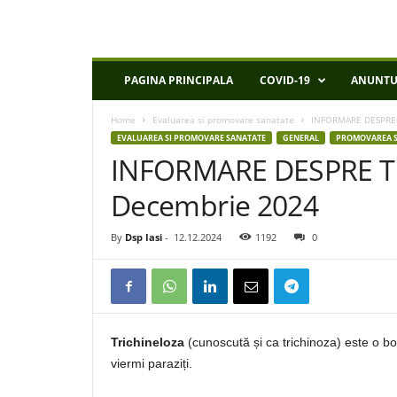
D
PAGINA PRINCIPALA
COVID-19
ANUNTU
S
P
Home
Evaluarea si promovare sanatate
INFORMARE DESPRE 
I
EVALUAREA SI PROMOVARE SANATATE
GENERAL
PROMOVAREA S
a
INFORMARE DESPRE T
s
i
Decembrie 2024
By
Dsp Iasi
-
12.12.2024
1192
0
Trichineloza
(cunoscută și ca trichinoza) este o bo
viermi paraziți.