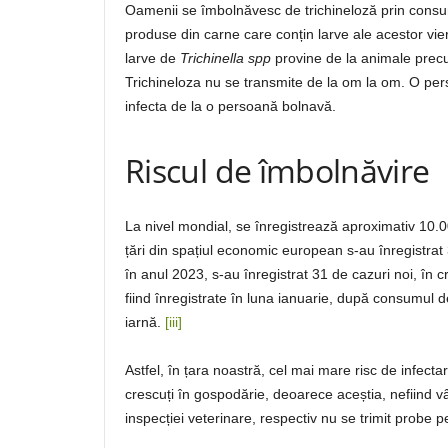
Oamenii se îmbolnăvesc de trichineloză prin consum
produse din carne care conțin larve ale acestor vier
larve de
Trichinella spp
provine de la animale precum
Trichineloza nu se transmite de la om la om. O per
infecta de la o persoană bolnavă.
Riscul de îmbolnăvire
La nivel mondial, se înregistrează aproximativ 10.0
țări din spațiul economic european s-au înregistrat
în anul 2023, s-au înregistrat 31 de cazuri noi, în c
fiind înregistrate în luna ianuarie, după consumul d
iarnă.
[iii]
Astfel, în țara noastră, cel mai mare risc de infect
crescuți în gospodărie, deoarece aceștia, nefiind 
inspecției veterinare, respectiv nu se trimit probe p