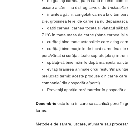
nu gustați carnea, până când nu este comple
uscare a cărnii nu distrug larvele de
Trichinella
înaintea gătirii, congelați carnea la o temper
zile, grosimea feliei de carne să nu depășeasc
gătiți carnea, carnea tocată și vânatul sălbat
71°C în toată masa de carne (până carnea își sc
curățați bine toate ustensilele care ating car
curățați bine mașinile de tocat carne înainte 
porc/vânat și curățați toate suprafețele și intrum
spălați-vă bine mâinile după manipularea căr
evitați hrănirea animalelorcu resturi/mărunta
prelucrați termic aceste produse din carne car
companie/ din gospodărie/porci).
Preveniți apariția rozătoarelor în gospodăria 
Decembrie
este luna în care se sacrifică porci în 
forme.
Metodele de sărare, uscare, afumare sau procesare