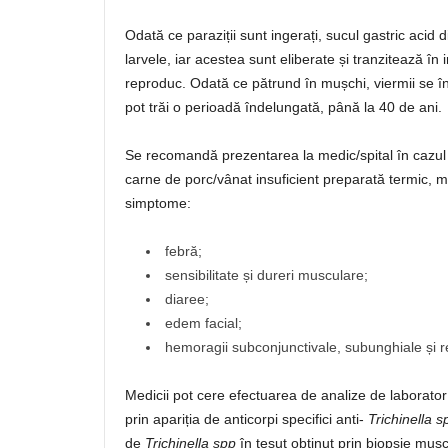
Odată ce paraziții sunt ingerați, sucul gastric acid
larvele, iar acestea sunt eliberate și tranzitează în 
reproduc. Odată ce pătrund în mușchi, viermii se în
pot trăi o perioadă îndelungată, până la 40 de ani.
Se recomandă prezentarea la medic/spital în cazul
carne de porc/vânat insuficient preparată termic, ma
simptome:
febră;
sensibilitate și dureri musculare;
diaree;
edem facial;
hemoragii subconjunctivale, subunghiale și r
Medicii pot cere efectuarea de analize de laborato
prin apariția de anticorpi specifici anti-
Trichinella s
de
Trichinella spp
în țesut obținut prin biopsie musc