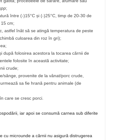
t gătită; procedeele de sărare, afumare sau
 spp
;
atură între (-)15°C și (-)25°C, timp de 20-30 de
ă 15 cm;
ic, astfel înât să se atingă temperatura de peste
himbă culoarea din roz în gri);
nea;
și după folosirea acestora la tocarea cărnii de
entele folosite în această activitate;
nii crude;
ie/sânge, provenite de la vânat/porc crude,
e urmează sa fie hrană pentru animale (de
în care se cresc porci.
gospodării, iar apoi se consumă carnea sub diferite
 cu microunde a cărnii nu asigură distrugerea