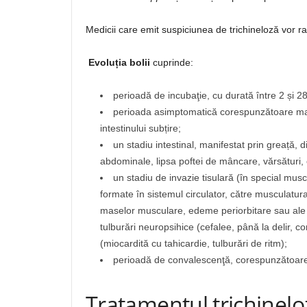
Medicii care emit suspiciunea de trichineloză vor rap
Evoluția bolii
cuprinde:
perioadă de incubaţie, cu durată între 2 și 28 
perioada asimptomatică corespunzătoare matură
intestinului subțire;
un stadiu intestinal, manifestat prin greață, d
abdominale, lipsa poftei de mâncare, vărsături,
un stadiu de invazie tisulară (în special mus
formate în sistemul circulator, către musculatura 
maselor musculare, edeme periorbitare sau ale fe
tulburări neuropsihice (cefalee, până la delir, com
(miocardită cu tahicardie, tulburări de ritm);
perioadă de convalescenţă, corespunzătoare î
Tratamentul trichinelo