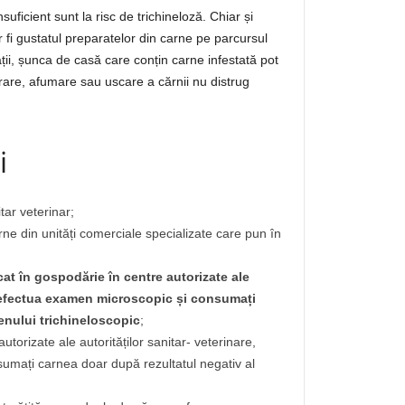
ficient sunt la risc de trichineloză. Chiar și
 fi gustatul preparatelor din carne pe parcursul
ții, șunca de casă care conțin carne infestată pot
rare, afumare sau uscare a cărnii nu distrug
i
tar veterinar;
rne din unități comerciale specializate care pun în
cat în gospodărie în centre autorizate ale
se efectua examen microscopic și consumați
enului trichineloscopic
;
utorizate ale autorităților sanitar- veterinare,
umați carnea doar după rezultatul negativ al