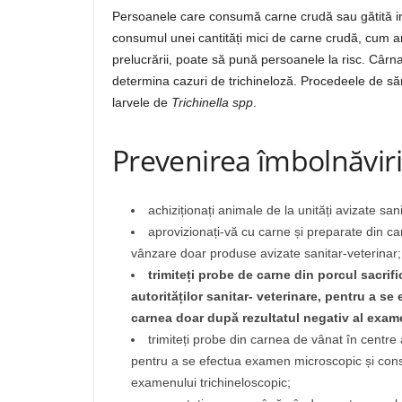
Persoanele care consumă carne crudă sau gătită insu
consumul unei cantități mici de carne crudă, cum ar
prelucrării, poate să pună persoanele la risc. Cârna
determina cazuri de trichineloză. Procedeele de să
larvele de
Trichinella spp
.
Prevenirea îmbolnăviri
achiziționați animale de la unități avizate sani
aprovizionați-vă cu carne și preparate din ca
vânzare doar produse avizate sanitar-veterinar;
trimiteți probe de carne din porcul sacrifi
autorităților sanitar- veterinare, pentru a 
carnea doar după rezultatul negativ al exam
trimiteți probe din carnea de vânat în centre a
pentru a se efectua examen microscopic și cons
examenului trichineloscopic;