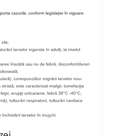
orta cazurile, conform legislației în vigoare.
zile;
rii larvelor ingerate în adulți, la nivelul
iaree însoțită sau nu de febră, disconfort/dureri
 oboseală;
culară), corespunzător migrării larvelor nou-
striată; este caracterizat mialgii, tumefacţia
ţei, erupţii urticariene, febră 38°C -40°C,
ă), tulburări respiratorii, tulburări cardiace
nchistării larvelor în muşchi.
zei