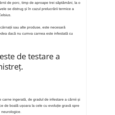
 cărnii de porc, timp de aproape trei săptămâni, la o
e se distrug și în cazul prelucrării termice a
elsius.
 cârnații sau alte produse, este necesară
vedea dacă nu cumva carnea este infestată cu
ste de testare a
istreț.
e carne ingerată, de gradul de infestare a cărnii și
ice de boală ușoara la cele cu evoluție gravă spre
u neurologice.