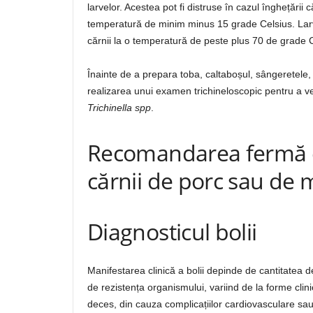
larvelor. Acestea pot fi distruse în cazul înghețării
temperatură de minim minus 15 grade Celsius. Larvel
cărnii la o temperatură de peste plus 70 de grade C
Înainte de a prepara toba, caltaboșul, sângeretele,
realizarea unui examen trichineloscopic pentru a 
Trichinella spp
.
Recomandarea fermă e
cărnii de porc sau de m
Diagnosticul bolii
Manifestarea clinică a bolii depinde de cantitatea d
de rezistența organismului, variind de la forme clin
deces, din cauza complicațiilor cardiovasculare sa