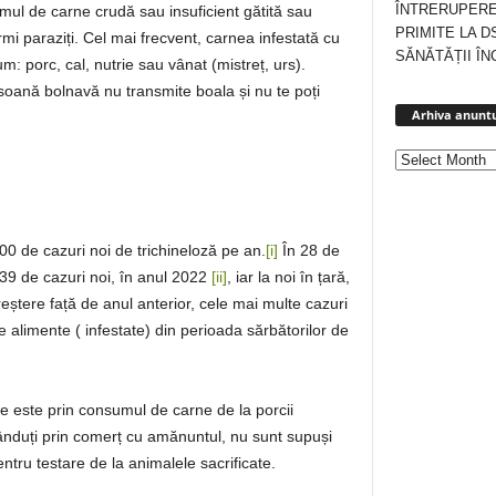
ÎNTRERUPERE
ul de carne crudă sau insuficient gătită sau
PRIMITE LA D
mi paraziți. Cel mai frecvent, carnea infestată cu
SĂNĂTĂȚII ÎN
: porc, cal, nutrie sau vânat (mistreț, urs).
soană bolnavă nu transmite boala și nu te poți
Arhiva anuntu
00 de cazuri noi de trichineloză pe an.
[i]
În 28 de
 39 de cazuri noi, în anul 2022
[ii]
, iar la noi în țară,
reștere față de anul anterior, cele mai multe cazuri
e alimente ( infestate) din perioada sărbătorilor de
are este prin consumul de carne de la porcii
vânduți prin comerț cu amănuntul, nu sunt supuși
entru testare de la animalele sacrificate.