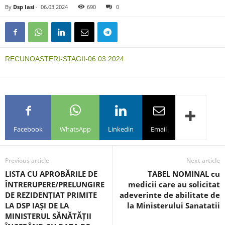
By
Dsp Iasi
-
06.03.2024
690
0
RECUNOASTERI-STAGII-06.03.2024
Facebook
WhatsApp
Linkedin
Email
Previous article
Next article
LISTA CU APROBĂRILE DE
TABEL NOMINAL cu
ÎNTRERUPERE/PRELUNGIRE
medicii care au solicitat
DE REZIDENȚIAT PRIMITE
adeverinte de abilitate de
LA DSP IAȘI DE LA
la Ministerului Sanatatii
MINISTERUL SĂNĂTĂȚII