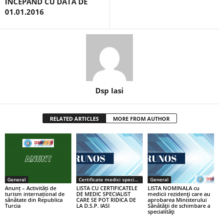
ÎNCEPÂND CU DATA DE
01.01.2016
Dsp Iasi
RELATED ARTICLES
MORE FROM AUTHOR
General
Certificate medici specialiști / primari
General
Anunț – Activități de
LISTA CU CERTIFICATELE
LISTA NOMINALA cu
turism internațional de
DE MEDIC SPECIALIST
medicii rezidenţi care au
sănătate din Republica
CARE SE POT RIDICA DE
aprobarea Ministerului
Turcia
LA D.S.P. IASI
Sănătăţii de schimbare a
specialităţi