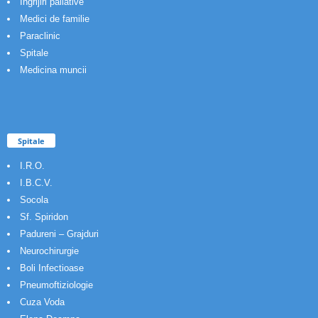
Ingrijiri paliative
Medici de familie
Paraclinic
Spitale
Medicina muncii
Spitale
I.R.O.
I.B.C.V.
Socola
Sf. Spiridon
Padureni – Grajduri
Neurochirurgie
Boli Infectioase
Pneumoftiziologie
Cuza Voda