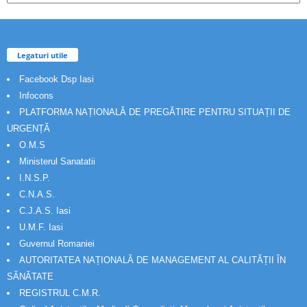
Legaturi utile
Facebook Dsp Iasi
Infocons
PLATFORMA NAȚIONALĂ DE PREGĂTIRE PENTRU SITUAȚII DE
URGENȚĂ
O.M.S
Ministerul Sanatatii
I.N.S.P.
C.N.A.S.
C.J.A.S. Iasi
U.M.F. Iasi
Guvernul Romaniei
AUTORITATEA NAȚIONALĂ DE MANAGEMENT AL CALITĂȚII ÎN
SĂNĂTATE
REGISTRUL C.M.R.