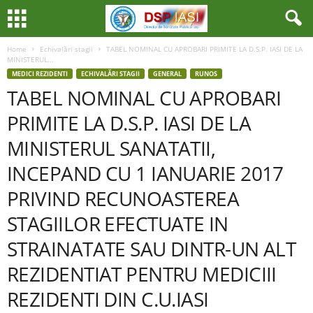
Home
Echivalări stagii
TABEL NOMINAL CU APROBARI PRIMITE LA D.S.P. IASI DE LA
MINISTERUL...
MEDICI REZIDENTI
ECHIVALĂRI STAGII
GENERAL
RUNOS
TABEL NOMINAL CU APROBARI
PRIMITE LA D.S.P. IASI DE LA
MINISTERUL SANATATII,
INCEPAND CU 1 IANUARIE 2017
PRIVIND RECUNOASTEREA
STAGIILOR EFECTUATE IN
STRAINATATE SAU DINTR-UN ALT
REZIDENTIAT PENTRU MEDICIII
REZIDENTI DIN C.U.IASI