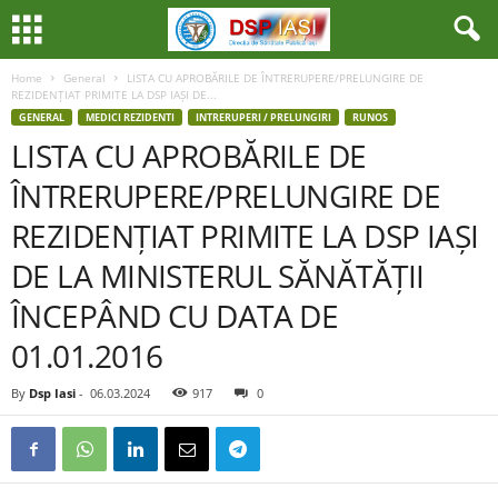
Home
General
LISTA CU APROBĂRILE DE ÎNTRERUPERE/PRELUNGIRE DE
REZIDENȚIAT PRIMITE LA DSP IAȘI DE...
GENERAL
MEDICI REZIDENTI
INTRERUPERI / PRELUNGIRI
RUNOS
LISTA CU APROBĂRILE DE
ÎNTRERUPERE/PRELUNGIRE DE
REZIDENȚIAT PRIMITE LA DSP IAȘI
DE LA MINISTERUL SĂNĂTĂȚII
ÎNCEPÂND CU DATA DE
01.01.2016
By
Dsp Iasi
-
06.03.2024
917
0