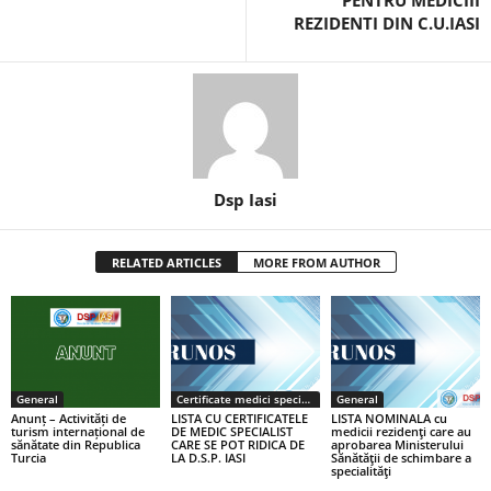
PENTRU MEDICIII
REZIDENTI DIN C.U.IASI
Dsp Iasi
RELATED ARTICLES
MORE FROM AUTHOR
General
Certificate medici specialiști / primari
General
Anunț – Activități de
LISTA CU CERTIFICATELE
LISTA NOMINALA cu
turism internațional de
DE MEDIC SPECIALIST
medicii rezidenţi care au
sănătate din Republica
CARE SE POT RIDICA DE
aprobarea Ministerului
Turcia
LA D.S.P. IASI
Sănătăţii de schimbare a
specialităţi