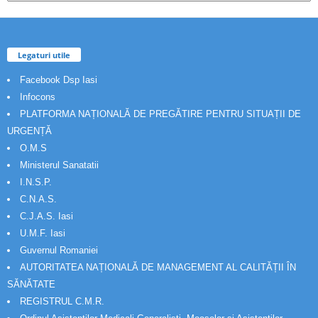
Legaturi utile
Facebook Dsp Iasi
Infocons
PLATFORMA NAȚIONALĂ DE PREGĂTIRE PENTRU SITUAȚII DE
URGENȚĂ
O.M.S
Ministerul Sanatatii
I.N.S.P.
C.N.A.S.
C.J.A.S. Iasi
U.M.F. Iasi
Guvernul Romaniei
AUTORITATEA NAȚIONALĂ DE MANAGEMENT AL CALITĂȚII ÎN
SĂNĂTATE
REGISTRUL C.M.R.