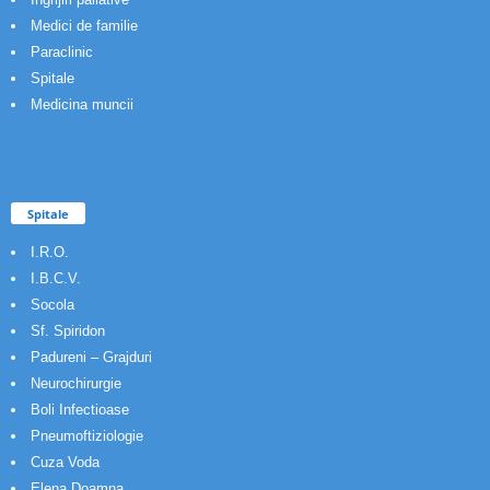
Medici de familie
Paraclinic
Spitale
Medicina muncii
Spitale
I.R.O.
I.B.C.V.
Socola
Sf. Spiridon
Padureni – Grajduri
Neurochirurgie
Boli Infectioase
Pneumoftiziologie
Cuza Voda
Elena Doamna