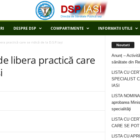
RI
DESPRE DSP
COMPARTIMENTE
INFORMATII UTILE
era practică care se ridică de la D.S.P.Iași
Noutati
Anunț – Activită
de libera practică care
sănătate din Re
i
LISTA CU CER
SPECIALIST C
IASI
LISTA NOMINALA
aprobarea Minis
specialităţi
LISTA CU CE
CARE SE POT R
LISTA CU APR