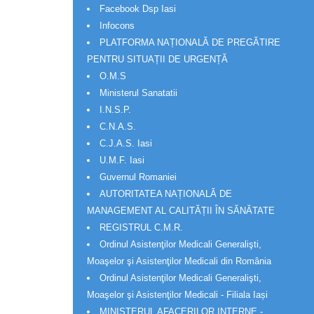
Facebook Dsp Iasi
Infocons
PLATFORMA NAȚIONALĂ DE PREGĂTIRE
PENTRU SITUAȚII DE URGENȚĂ
O.M.S
Ministerul Sanatatii
I.N.S.P.
C.N.A.S.
C.J.A.S. Iasi
U.M.F. Iasi
Guvernul Romaniei
AUTORITATEA NAȚIONALĂ DE
MANAGEMENT AL CALITĂȚII ÎN SĂNĂTATE
REGISTRUL C.M.R.
Ordinul Asistenţilor Medicali Generalişti,
Moaşelor şi Asistenţilor Medicali din România
Ordinul Asistenţilor Medicali Generalişti,
Moaşelor şi Asistenţilor Medicali - Filiala Iași
MINISTERUL AFACERILOR INTERNE -