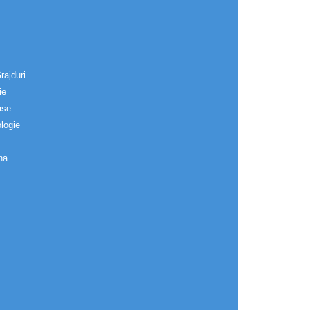
rajduri
ie
ase
logie
na