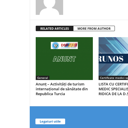
RELATED ARTICLES
MORE FROM AUTHOR
General
Certificate medici sp
Anunț – Activități de turism
LISTA CU CERTIF
internațional de sănătate din
MEDIC SPECIALIS
Republica Turcia
RIDICA DE LA D.S
Legaturi utile