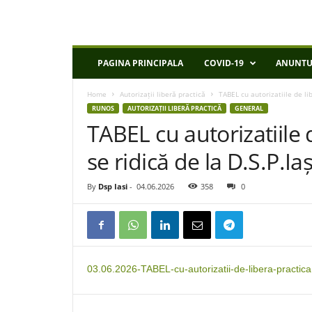
D
PAGINA PRINCIPALA
COVID-19
ANUNTU
S
P
Home
Autorizații liberă practică
TABEL cu autorizatiile de lib
I
RUNOS
AUTORIZAȚII LIBERĂ PRACTICĂ
GENERAL
a
TABEL cu autorizatiile 
s
i
se ridică de la D.S.P.Iaș
By
Dsp Iasi
-
04.06.2026
358
0
03.06.2026-TABEL-cu-autorizatii-de-libera-practica