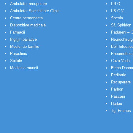
Ambulator recuperare
I.R.O.
Ambulator Specialitate Clinic
I.B.C.V.
Centre permanenta
Socola
Dispozitive medicale
Sf. Spiridon
Farmacii
Padureni – G
Ingrijiri paliative
Neurochirurg
Medici de familie
Boli Infectio
Paraclinic
Pneumoftizio
Spitale
Cuza Voda
Medicina muncii
Elena Doam
Pediatrie
Recuperare
Parhon
Pascani
Harlau
Tg. Frumos