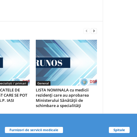
ecialiști / primari
General
ICATELE DE
LISTA NOMINALA cu medicii
T CARE SE POT
rezidenţi care au aprobarea
.P. IASI
Ministerului Sănătăţii de
schimbare a specialităţi
Furnizori de servicii medicale
Spitale