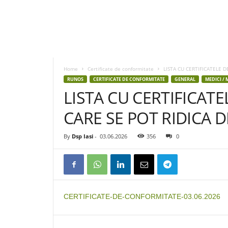
D
S
P
Home
Certificate de conformitate
LISTA CU CERTIFICATELE D
I
RUNOS
CERTIFICATE DE CONFORMITATE
GENERAL
MEDICI / 
a
LISTA CU CERTIFICAT
s
i
CARE SE POT RIDICA DE
By
Dsp Iasi
-
03.06.2026
356
0
CERTIFICATE-DE-CONFORMITATE-03.06.2026