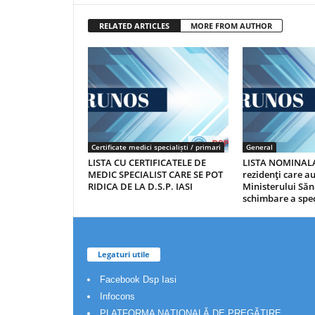
RELATED ARTICLES
MORE FROM AUTHOR
Certificate medici specialiști / primari
General
LISTA CU CERTIFICATELE DE
LISTA NOMINALA
MEDIC SPECIALIST CARE SE POT
rezidenţi care 
RIDICA DE LA D.S.P. IASI
Ministerului Săn
schimbare a spec
Legaturi utile
Facebook Dsp Iasi
Infocons
PLATFORMA NAȚIONALĂ DE PREGĂTIRE