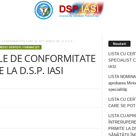
E CONFORMITATE CARE SE POT RIDICA DE LA D.S.P....
Noutati
MEDICI DENTIȘTI / FARMACIȘTI
LISTA CU CER
ELE DE CONFORMITATE
SPECIALIST C
 LA D.S.P. IASI
IASI
LISTA NOMINALA
aprobarea Minis
specialităţi
LISTA CU CE
CARE SE POT R
LISTA CU APR
ÎNTRERUPERE
PRIMITE LA D
SĂNĂTĂȚII ÎN