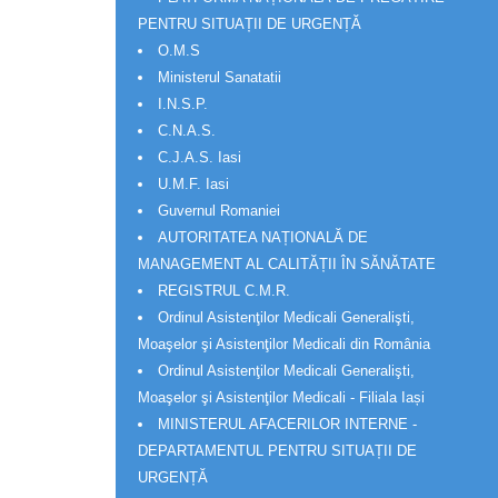
PENTRU SITUAȚII DE URGENȚĂ
O.M.S
Ministerul Sanatatii
I.N.S.P.
C.N.A.S.
C.J.A.S. Iasi
U.M.F. Iasi
Guvernul Romaniei
AUTORITATEA NAȚIONALĂ DE
MANAGEMENT AL CALITĂȚII ÎN SĂNĂTATE
REGISTRUL C.M.R.
Ordinul Asistenţilor Medicali Generalişti,
Moaşelor şi Asistenţilor Medicali din România
Ordinul Asistenţilor Medicali Generalişti,
Moaşelor şi Asistenţilor Medicali - Filiala Iași
MINISTERUL AFACERILOR INTERNE -
DEPARTAMENTUL PENTRU SITUAȚII DE
URGENȚĂ