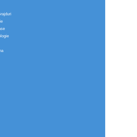
rajduri
ie
ase
logie
na