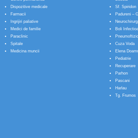
Dispozitive medicale
Sf. Spiridon
Farmacii
Padureni – G
Ingrijiri paliative
Neurochirurg
Medici de familie
Boli Infectio
Paraclinic
Pneumoftizio
Spitale
Cuza Voda
Medicina muncii
Elena Doam
Pediatrie
Recuperare
Parhon
Pascani
Harlau
Tg. Frumos