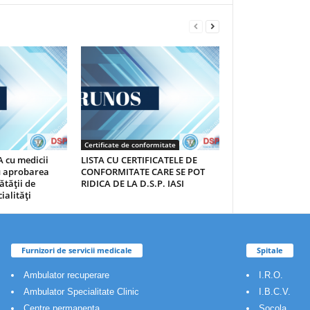
Certificate de conformitate
 cu medicii
LISTA CU CERTIFICATELE DE
au aprobarea
CONFORMITATE CARE SE POT
ătăţii de
RIDICA DE LA D.S.P. IASI
ialităţi
Furnizori de servicii medicale
Spitale
Ambulator recuperare
I.R.O.
Ambulator Specialitate Clinic
I.B.C.V.
Centre permanenta
Socola