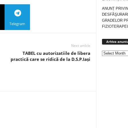
ANUNȚ PRIVI
DESFĂŞURARE
GRADELOR P
Telegram
FIZIOTERAPEU
Arhiva anuntu
Next article
TABEL cu autorizatiile de libera
practică care se ridică de la D.S.P.Iași