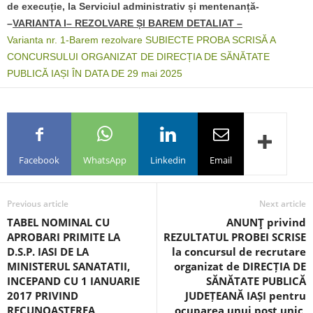
de execuție, la Serviciul administrativ și mentenanță-
–
VARIANTA I
– REZOLVARE ȘI BAREM DETALIAT –
Varianta nr. 1-Barem rezolvare SUBIECTE PROBA SCRISĂ A
CONCURSULUI ORGANIZAT DE DIRECȚIA DE SĂNĂTATE
PUBLICĂ IAȘI ÎN DATA DE 29 mai 2025
Facebook
WhatsApp
Linkedin
Email
Previous article
Next article
TABEL NOMINAL CU
ANUNŢ privind
APROBARI PRIMITE LA
REZULTATUL PROBEI SCRISE
D.S.P. IASI DE LA
la concursul de recrutare
MINISTERUL SANATATII,
organizat de DIRECȚIA DE
INCEPAND CU 1 IANUARIE
SĂNĂTATE PUBLICĂ
2017 PRIVIND
JUDEȚEANĂ IAȘI pentru
RECUNOASTEREA
ocuparea unui post unic,