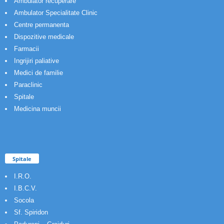
Ambulator recuperare
Ambulator Specialitate Clinic
Centre permanenta
Dispozitive medicale
Farmacii
Ingrijiri paliative
Medici de familie
Paraclinic
Spitale
Medicina muncii
Spitale
I.R.O.
I.B.C.V.
Socola
Sf. Spiridon