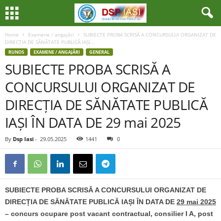
Home
Examene / angajări
SUBIECTE PROBA SCRISĂ A CONCURSULUI ORGANIZAT DE
DIRECȚIA DE SĂNĂTATE PUBLICĂ IAȘI...
RUNOS
EXAMENE / ANGAJĂRI
GENERAL
SUBIECTE PROBA SCRISĂ A
CONCURSULUI ORGANIZAT DE
DIRECȚIA DE SĂNĂTATE PUBLICĂ
IAȘI ÎN DATA DE 29 mai 2025
By
Dsp Iasi
-
29.05.2025
1441
0
SUBIECTE PROBA SCRISĂ A CONCURSULUI ORGANIZAT DE
DIRECȚIA DE SĂNĂTATE PUBLICĂ IAȘI ÎN DATA DE
29 mai 2025
– concurs ocupare post vacant contractual, consilier I A, post