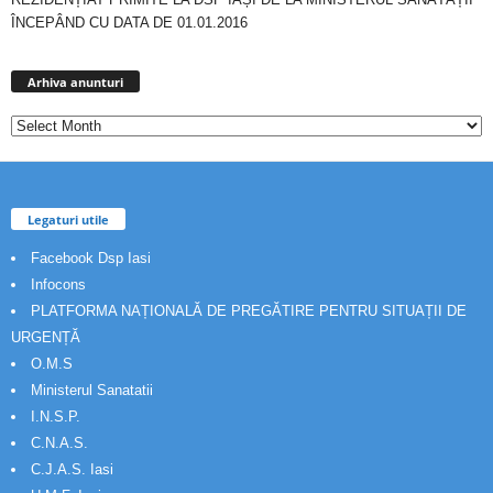
ÎNCEPÂND CU DATA DE 01.01.2016
Arhiva
anunturi
Arhiva anunturi
Legaturi utile
Facebook Dsp Iasi
Infocons
PLATFORMA NAȚIONALĂ DE PREGĂTIRE PENTRU SITUAȚII DE
URGENȚĂ
O.M.S
Ministerul Sanatatii
I.N.S.P.
C.N.A.S.
C.J.A.S. Iasi