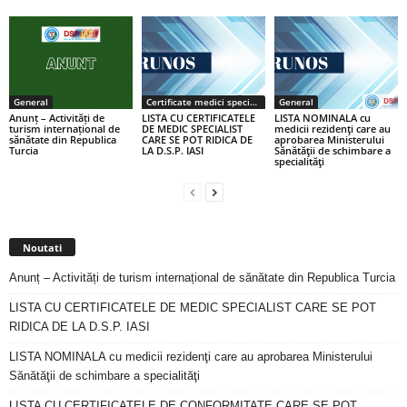
General
Certificate medici specialiști / primari
General
Anunț – Activități de
LISTA CU CERTIFICATELE
LISTA NOMINALA cu
turism internațional de
DE MEDIC SPECIALIST
medicii rezidenţi care au
sănătate din Republica
CARE SE POT RIDICA DE
aprobarea Ministerului
Turcia
LA D.S.P. IASI
Sănătăţii de schimbare a
specialităţi
Noutati
Anunț – Activități de turism internațional de sănătate din Republica Turcia
LISTA CU CERTIFICATELE DE MEDIC SPECIALIST CARE SE POT
RIDICA DE LA D.S.P. IASI
LISTA NOMINALA cu medicii rezidenţi care au aprobarea Ministerului
Sănătăţii de schimbare a specialităţi
LISTA CU CERTIFICATELE DE CONFORMITATE CARE SE POT