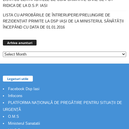
RIDICA DE LA D.S.P. IASI
LISTA CU APROBĂRILE DE ÎNTRERUPERE/PRELUNGIRE DE
REZIDENȚIAT PRIMITE LA DSP IAȘI DE LA MINISTERUL SĂNĂTĂȚII
ÎNCEPÂND CU DATA DE 01.01.2016
Arhiva
anunturi
Arhiva anunturi
Legaturi utile
Facebook Dsp Iasi
Infocons
PLATFORMA NAȚIONALĂ DE PREGĂTIRE PENTRU SITUAȚII DE
URGENȚĂ
O.M.S
Ministerul Sanatatii