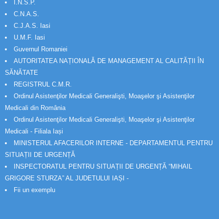
I.N.S.P.
C.N.A.S.
C.J.A.S. Iasi
U.M.F. Iasi
Guvernul Romaniei
AUTORITATEA NAȚIONALĂ DE MANAGEMENT AL CALITĂȚII ÎN
SĂNĂTATE
REGISTRUL C.M.R.
Ordinul Asistenţilor Medicali Generalişti, Moaşelor şi Asistenţilor
Medicali din România
Ordinul Asistenţilor Medicali Generalişti, Moaşelor şi Asistenţilor
Medicali - Filiala Iași
MINISTERUL AFACERILOR INTERNE - DEPARTAMENTUL PENTRU
SITUAȚII DE URGENȚĂ
INSPECTORATUL PENTRU SITUAȚII DE URGENȚĂ “MIHAIL
GRIGORE STURZA” AL JUDETULUI IAȘI -
Fii un exemplu