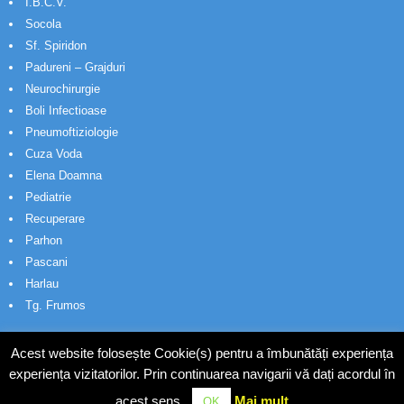
I.B.C.V.
Socola
Sf. Spiridon
Padureni – Grajduri
Neurochirurgie
Boli Infectioase
Pneumoftiziologie
Cuza Voda
Elena Doamna
Pediatrie
Recuperare
Parhon
Pascani
Harlau
Tg. Frumos
Acest website folosește Cookie(s) pentru a îmbunătăți experiența
experiența vizitatorilor. Prin continuarea navigarii vă dați acordul în
acest sens.
Mai mult
OK