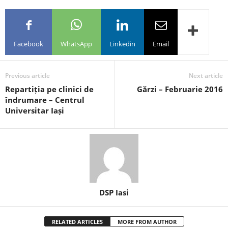
Facebook
WhatsApp
Linkedin
Email
Previous article
Next article
Repartiția pe clinici de
Gărzi – Februarie 2016
îndrumare – Centrul
Universitar Iași
DSP Iasi
RELATED ARTICLES
MORE FROM AUTHOR