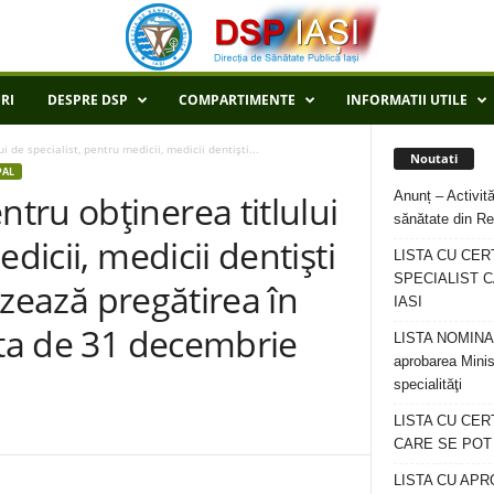
RI
DESPRE DSP
COMPARTIMENTE
INFORMATII UTILE
 de specialist, pentru medicii, medicii dentişti...
Noutati
PAL
Anunț – Activită
ru obţinerea titlului
sănătate din Re
dicii, medicii dentişti
LISTA CU CER
SPECIALIST C
lizează pregătirea în
IASI
ata de 31 decembrie
LISTA NOMINALA
aprobarea Minis
specialităţi
LISTA CU CE
CARE SE POT R
LISTA CU APR