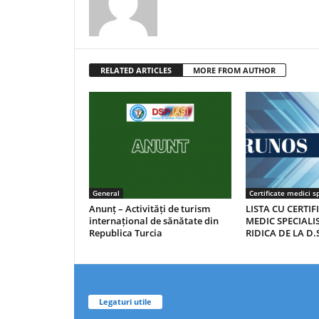
RELATED ARTICLES
MORE FROM AUTHOR
General
Certificate medici sp
Anunț – Activități de turism
LISTA CU CERTIF
internațional de sănătate din
MEDIC SPECIALIS
Republica Turcia
RIDICA DE LA D.S
Legaturi utile