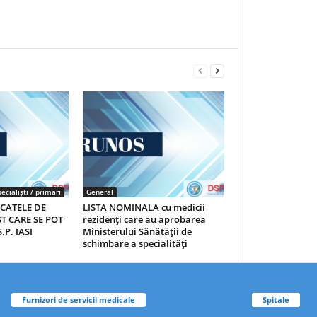
ecialiști / primari
General
ICATELE DE
LISTA NOMINALA cu medicii
T CARE SE POT
rezidenţi care au aprobarea
.P. IASI
Ministerului Sănătăţii de
schimbare a specialităţi
Furnizori de servicii medicale
Spitale