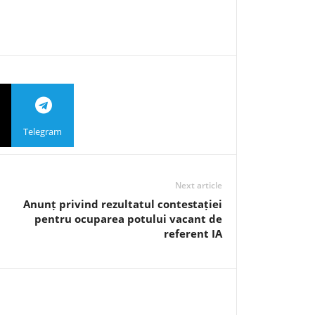
Telegram
Next article
Anunț privind rezultatul contestației
pentru ocuparea potului vacant de
referent IA