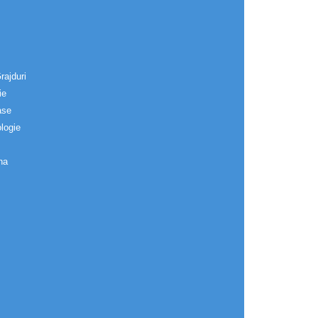
rajduri
ie
ase
logie
na