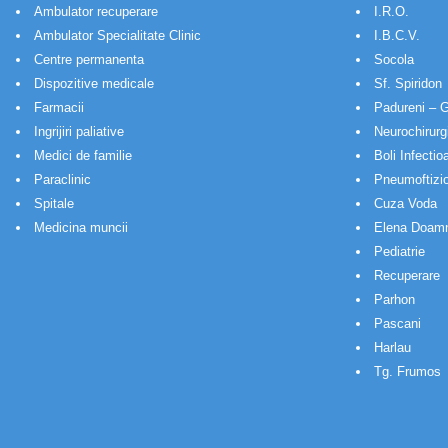
Ambulator recuperare
I.R.O.
Ambulator Specialitate Clinic
I.B.C.V.
Centre permanenta
Socola
Dispozitive medicale
Sf. Spiridon
Farmacii
Padureni – G
Ingrijiri paliative
Neurochirurg
Medici de familie
Boli Infectio
Paraclinic
Pneumoftizio
Spitale
Cuza Voda
Medicina muncii
Elena Doam
Pediatrie
Recuperare
Parhon
Pascani
Harlau
Tg. Frumos