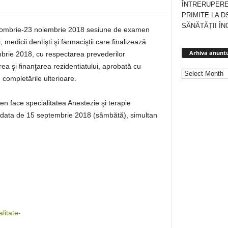
ÎNTRERUPERE
PRIMITE LA D
SĂNĂTĂȚII ÎN
octombrie-23 noiembrie 2018 sesiune de examen
, medicii dentişti şi farmaciştii care finalizează
Arhiva anuntu
mbrie 2018, cu respectarea prevederilor
a şi finanţarea rezidentiatului, aprobată cu
 completările ulterioare.
n face specialitatea Anestezie şi terapie
 data de 15 septembrie 2018 (sâmbătă), simultan
litate-