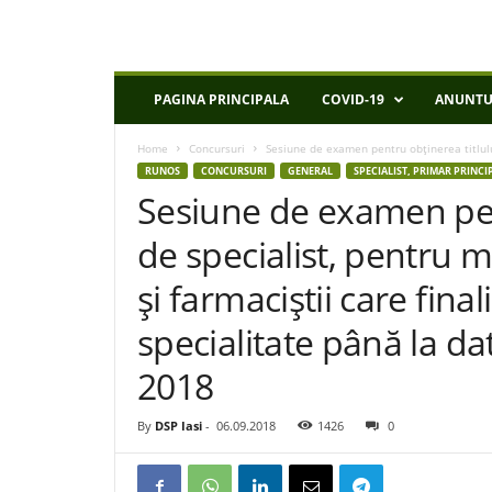
D
PAGINA PRINCIPALA
COVID-19
ANUNTU
S
P
Home
Concursuri
Sesiune de examen pentru obţinerea titlului
I
RUNOS
CONCURSURI
GENERAL
SPECIALIST, PRIMAR PRINCI
a
Sesiune de examen pent
s
i
de specialist, pentru me
şi farmaciştii care fina
specialitate până la d
2018
By
DSP Iasi
-
06.09.2018
1426
0