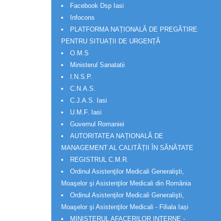
Facebook Dsp Iasi
Infocons
PLATFORMA NAȚIONALĂ DE PREGĂTIRE
PENTRU SITUAȚII DE URGENȚĂ
O.M.S
Ministerul Sanatatii
I.N.S.P.
C.N.A.S.
C.J.A.S. Iasi
U.M.F. Iasi
Guvernul Romaniei
AUTORITATEA NAȚIONALĂ DE
MANAGEMENT AL CALITĂȚII ÎN SĂNĂTATE
REGISTRUL C.M.R.
Ordinul Asistenţilor Medicali Generalişti,
Moaşelor şi Asistenţilor Medicali din România
Ordinul Asistenţilor Medicali Generalişti,
Moaşelor şi Asistenţilor Medicali - Filiala Iași
MINISTERUL AFACERILOR INTERNE -