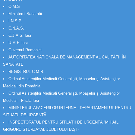
O.M.S
Ministerul Sanatatii
I.N.S.P.
C.N.A.S.
C.J.A.S. Iasi
U.M.F. Iasi
Guvernul Romaniei
AUTORITATEA NAȚIONALĂ DE MANAGEMENT AL CALITĂȚII ÎN
SĂNĂTATE
REGISTRUL C.M.R.
Ordinul Asistenţilor Medicali Generalişti, Moaşelor şi Asistenţilor
Medicali din România
Ordinul Asistenţilor Medicali Generalişti, Moaşelor şi Asistenţilor
Medicali - Filiala Iași
MINISTERUL AFACERILOR INTERNE - DEPARTAMENTUL PENTRU
SITUAȚII DE URGENȚĂ
INSPECTORATUL PENTRU SITUAȚII DE URGENȚĂ “MIHAIL
GRIGORE STURZA” AL JUDETULUI IAȘI -