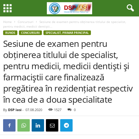
Home
Concursuri
Sesiune de examen pentru obținerea titlului de specialist,
pentru medicii, medicii dentişti...
RUNOS
CONCURSURI
SPECIALIST, PRIMAR PRINCIPAL
Sesiune de examen pentru
obținerea titlului de specialist,
pentru medicii, medicii dentişti şi
farmaciştii care finalizează
pregătirea în rezidențiat respectiv
în cea de a doua specialitate
By
DSP Iasi
-
07.08.2020
1527
0