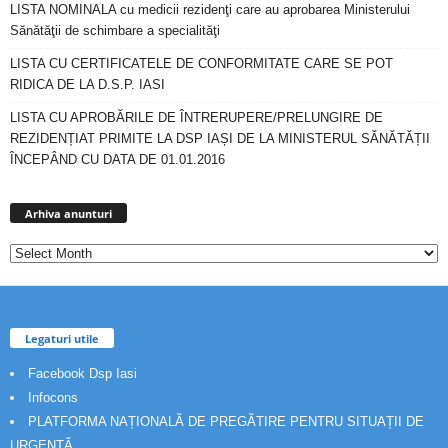
LISTA NOMINALA cu medicii rezidenţi care au aprobarea Ministerului
Sănătăţii de schimbare a specialităţi
LISTA CU CERTIFICATELE DE CONFORMITATE CARE SE POT
RIDICA DE LA D.S.P. IASI
LISTA CU APROBĂRILE DE ÎNTRERUPERE/PRELUNGIRE DE
REZIDENȚIAT PRIMITE LA DSP IAȘI DE LA MINISTERUL SĂNĂTĂȚII
ÎNCEPÂND CU DATA DE 01.01.2016
Arhiva
anunturi
Arhiva anunturi
Legaturi utile
Facebook Dsp Iasi
Infocons
PLATFORMA NAȚIONALĂ DE PREGĂTIRE PENTRU SITUAȚII DE
URGENȚĂ