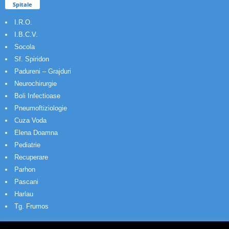
Spitale
I.R.O.
I.B.C.V.
Socola
Sf. Spiridon
Padureni – Grajduri
Neurochirurgie
Boli Infectioase
Pneumoftiziologie
Cuza Voda
Elena Doamna
Pediatrie
Recuperare
Parhon
Pascani
Harlau
Tg. Frumos